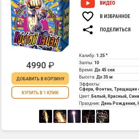
ВИДЕО
В ИЗБРАННОЕ
ПОДЕЛИТЬСЯ
Калибр:
1.25 "
4990
₽
Залпы:
10
Время:
До 45 сек
Высота:
До 35 м
ДОБАВИТЬ
В КОРЗИНУ
Эффекты:
Сфера, Фонтан, Трещащие 
КУПИТЬ В 1 КЛИК
Цвет:
Белый, Красный, Син
Праздник:
День Рождения,