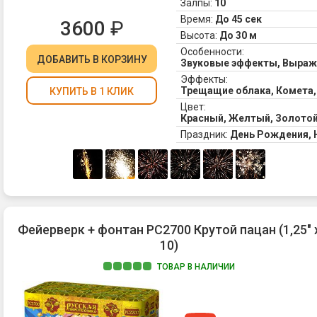
Залпы:
10
Время:
До 45 сек
3600
₽
Высота:
До 30 м
Особенности:
ДОБАВИТЬ
В КОРЗИНУ
Звуковые эффекты, Выра
Эффекты:
Трещащие облака, Комета,
КУПИТЬ В 1 КЛИК
Цвет:
Красный, Желтый, Золотой
Праздник:
День Рождения,
Фейерверк + фонтан РС2700 Крутой пацан (1,25" 
10)
ТОВАР В НАЛИЧИИ