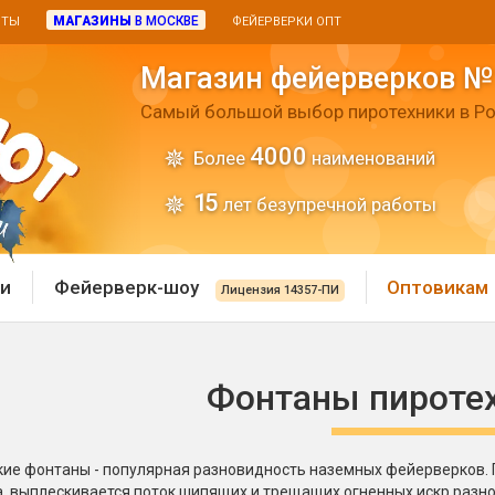
МАГАЗИНЫ
В МОСКВЕ
ИТЫ
ФЕЙЕРВЕРКИ ОПТ
Магазин фейерверков №
Самый большой выбор пиротехники в Ро
4000
Более
наименований
15
лет безупречной работы
и
Фейерверк-шоу
Оптовикам
Лицензия 14357-ПИ
 пиротехника
Римские свечи
Фонтаны пироте
 батареи
Хлопушки и пневмохло
 дым
лопушки
ие фонтаны - популярная разновидность наземных фейерверков. П
Маленькие хлопушки
, выплескивается поток шипящих и трещащих огненных искр разно