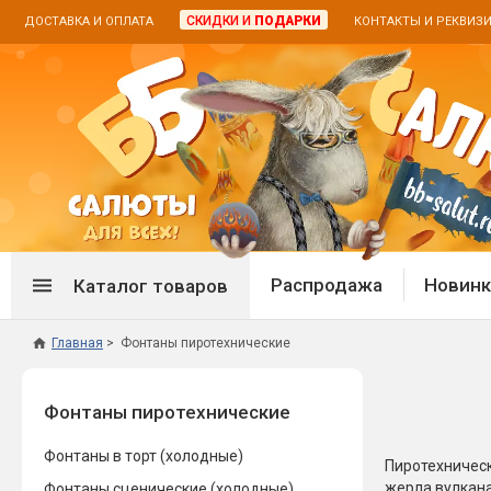
СКИДКИ И
ПОДАРКИ
ДОСТАВКА И ОПЛАТА
КОНТАКТЫ И РЕКВИЗ
Распродажа
Новинк
Каталог товаров
Главная
Фонтаны пиротехнические
Спецпредложение
Дневная
Фонтаны пиротехнические
Распродажа фейерверков
Дневные
Распродажа петард
Цветной
Фонтаны в торт (холодные)
Распродажа бенгальских огней
Пневмох
Пиротехническ
жерла вулкана
Фонтаны сценические (холодные)