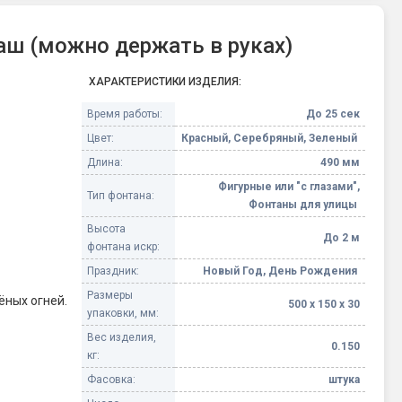
аш (можно держать в руках)
ХАРАКТЕРИСТИКИ ИЗДЕЛИЯ:
Время работы:
До 25 сек
Цвет:
Красный, Серебряный, Зеленый
Длина:
490 мм
Фигурные или "с глазами",
Тип фонтана:
Фонтаны для улицы
Высота
До 2 м
фонтана искр:
Праздник:
Новый Год, День Рождения
Размеры
ёных огней.
500 х 150 х 30
упаковки, мм:
Вес изделия,
0.150
кг:
Фасовка:
штука