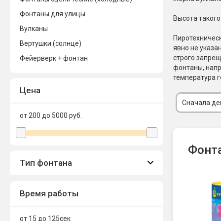
Фонтаны для улицы
Новинки 2025/26
Петарды
Высота такого 
Вулканы
Терочны
Пиротехническ
Фейерверки на свадьбу
Вертушки (солнце)
Фитильн
явно не указа
Лимонки,
строго запрещ
Фейерверк + фонтан
Фейерверк-шоу
фонтаны, напр
Корсары
Батареи салютов
температура г
Цветной дым
Цена
Летающи
Хлопушки
Сначала д
от 200 до 5000
руб.
Бабочки,
Батареи салютов
Жуки
Циркобл
Маленькие фейерверки
Фонта
Средние фейерверки
Тип фонтана
Цветной 
Большие фейерверки
Супер-фейерверки
Факелы ц
Время работы
Цветной
Стробос
Сигнальн
от 15 до 125
сек