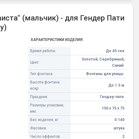
иста" (мальчик) - для Гендер Пати
y)
ХАРАКТЕРИСТИКИ ИЗДЕЛИЯ:
Время работы:
До 45 сек
Золотой, Серебряный,
Цвет:
Синий
Тип фонтана:
Фонтаны для улицы
Высота фонтана
До 1.5 м
искр:
Праздник:
Гендер-пати
Размеры упаковки,
150 х 75 х 75
мм:
Вес изделия, кг:
0.140
Фасовка:
штука
Число эффектов:
2