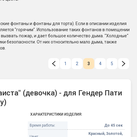
Конфетти, серпантин
ские фонтаны и фонтаны для торта). Если в описании изделия
Небесные фонарики
является "горячим". Использование таких фонтанов в помещении
 вызвать пожар, и дает большое количество дыма. "Холодные"
ки безопасности. От них относительно мало дыма, также
Оборудование для
ов.
спецэффектов
кие
1
2
3
4
5
Елочные гирлянды
Фейерверк-шоу
ные)
иста" (девочка) - для Гендер Пати
y)
ХАРАКТЕРИСТИКИ ИЗДЕЛИЯ:
Время работы:
До 45 сек
Красный, Золотой,
Цвет: