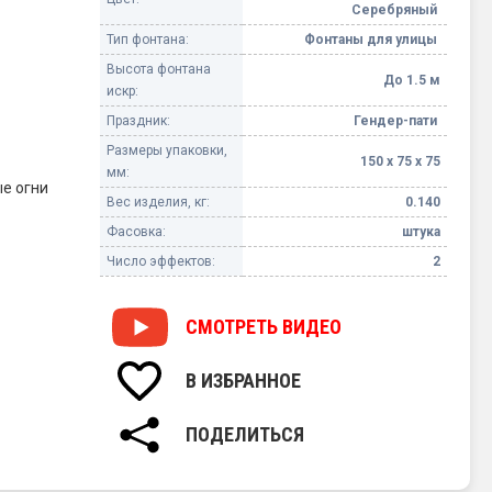
Серебряный
Тип фонтана:
Фонтаны для улицы
Высота фонтана
До 1.5 м
искр:
Праздник:
Гендер-пати
Размеры упаковки,
150 х 75 х 75
мм:
ые огни
Вес изделия, кг:
0.140
Фасовка:
штука
Число эффектов:
2
СМОТРЕТЬ
ВИДЕО
В ИЗБРАННОЕ
ПОДЕЛИТЬСЯ