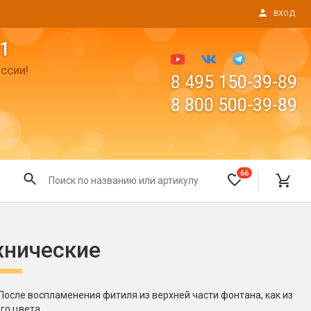
ВХОД
1
ссии!
8 495 150-39-89
8 800 500-39-89
66
Все для праздника
хнические
Светящиеся предметы
пушки
Свечи для торта
Фонтаны в торт (холодные)
осле воспламенения фитиля из верхней части фонтана, как из
го цвета.