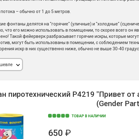
Пневмохлопушки
Пружинные хлопушки
потока – обычно от 1 до 5 метров.
е
ие фонтаны делятся на "горячие" (уличные) и "холодные" (сцениче
Бенгальские огни
ые
но, что его можно использовать в помещении, то скорее всего он 
 гранаты
ено! Такой фейерверк разбрасывает горячие искры, которые могут
Бенгальские огни малые
отив, могут быть использованы в помещении, с соблюдением техни
Бенгальские огни большие
орения искр в них существенно ниже, обычно не выше 30-40 градус
е и наземные
Фонтаны пиротехничес
ешевле
 пчелы
Фонтаны в торт (холодные)
Фонтаны сценические (холод
ицы
Фонтаны для улицы
н пиротехнический Р4219 "Привет от а
Вулканы
(Gender Part
дым и огонь
Ракеты
ТОВАР В НАЛИЧИИ
ветного огня
 дым
Фестивальные шары
650
₽
копы
ая пиротехника