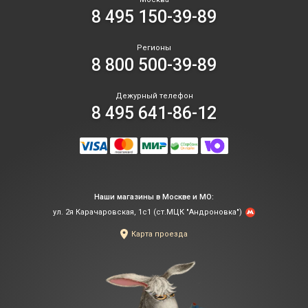
зр
8 495 150-39-89
ст
по
бо
Регионы
тр
8 800 500-39-89
зо
ша
Дежурный телефон
В
8 495 641-86-12
фи
шо
–
за
за
из
вс
Наши магазины в Москве и МО:
эф
ул. 2я Карачаровская, 1с1 (ст.МЦК "Андроновка")
ср
Карта проезда
уд
св
кр
и
ма
вс