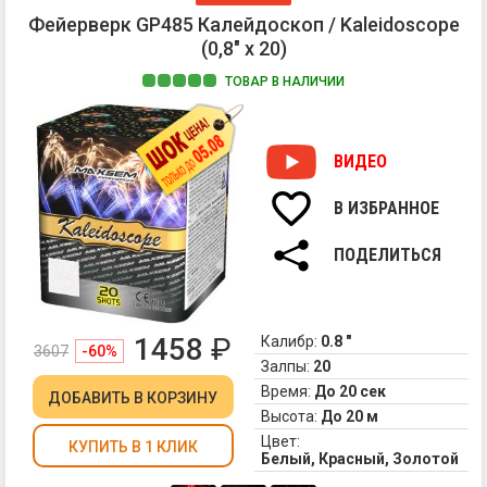
Фейерверк GP485 Калейдоскоп / Kaleidoscope
(0,8" х 20)
ТОВАР В НАЛИЧИИ
За
фе
Ка
ВИДЕО
-
эт
В ИЗБРАННОЕ
Ро
яр
дв
де
ПОДЕЛИТЬСЯ
за
ме
по
ог
ра
на
фе
не
1458
₽
Калибр:
0.8 "
Ка
3607
-60%
ко
Залпы:
20
в
во
но
Время:
До 20 сек
из
ДОБАВИТЬ
В КОРЗИНУ
не
Высота:
До 20 м
не
на
по
Цвет:
КУПИТЬ В 1 КЛИК
вы
Белый, Красный, Золотой
вы
20
Та