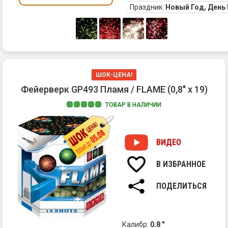
Праздник:
Новый Год, Ден
ШОК-ЦЕНА!
Фейерверк GP493 Пламя / FLAME (0,8" х 19)
ТОВАР В НАЛИЧИИ
1.
Кр
во
ВИДЕО
с
бе
В ИЗБРАННОЕ
ст
2.
ПОДЕЛИТЬСЯ
Зе
во
с
бе
Калибр:
0.8 "