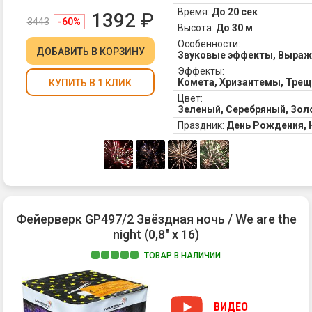
Время:
До 20 сек
1392
₽
3443
-60%
Высота:
До 30 м
Особенности:
ДОБАВИТЬ
В КОРЗИНУ
Звуковые эффекты, Выра
Эффекты:
Комета, Хризантемы, Тре
КУПИТЬ В 1 КЛИК
Цвет:
Зеленый, Серебряный, Зол
Праздник:
День Рождения,
Фейерверк GP497/2 Звёздная ночь / We are the
night (0,8" х 16)
ТОВАР В НАЛИЧИИ
1.
Кр
пи
ВИДЕО