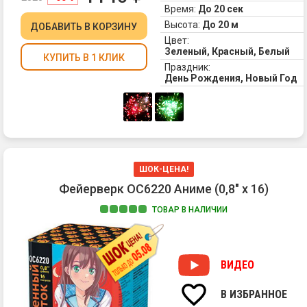
тр
Время:
До 20 сек
хр
Высота:
До 20 м
ДОБАВИТЬ
В КОРЗИНУ
Цвет:
Зеленый, Красный, Белый
КУПИТЬ В 1 КЛИК
Праздник:
День Рождения, Новый Год
ШОК-ЦЕНА!
Фейерверк ОС6220 Аниме (0,8" х 16)
ТОВАР В НАЛИЧИИ
ВИДЕО
В ИЗБРАННОЕ