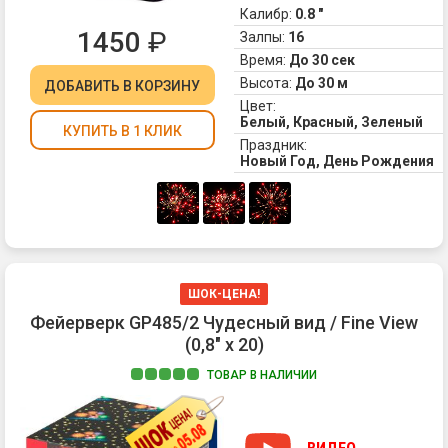
в
Калибр:
0.8 "
ва
1450
₽
Залпы:
16
ми
Время:
До 30 сек
Ус
Высота:
До 30 м
ДОБАВИТЬ
В КОРЗИНУ
ко
Цвет:
по
Белый, Красный, Зеленый
фи
КУПИТЬ В 1 КЛИК
Праздник:
-
Новый Год, День Рождения
и
пр
ат
по
гу
гр
16
ШОК-ЦЕНА!
за
Фейерверк GP485/2 Чудесный вид / Fine View
А
(0,8" х 20)
те,
кт
ТОВАР В НАЛИЧИИ
не
1.
ус
Кр
мо
хр