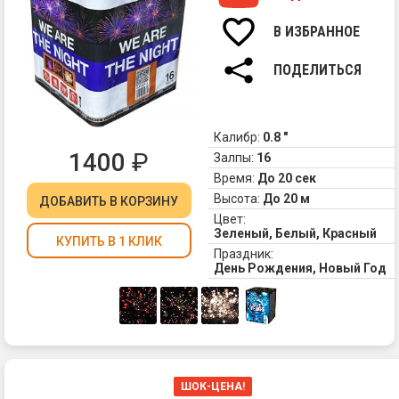
с
бе
В ИЗБРАННОЕ
ме
2.
ПОДЕЛИТЬСЯ
Зе
пи
3.
Пу
Калибр:
0.8 "
пи
1400
₽
Залпы:
16
с
Время:
До 20 сек
ме
Высота:
До 20 м
ДОБАВИТЬ
В КОРЗИНУ
4.
Цвет:
Тр
Зеленый, Белый, Красный
хр
КУПИТЬ В 1 КЛИК
Праздник:
День Рождения, Новый Год
ШОК-ЦЕНА!