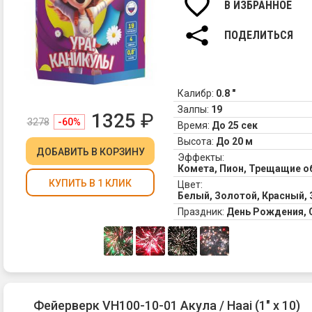
В ИЗБРАННОЕ
ПОДЕЛИТЬСЯ
Калибр:
0.8 "
Залпы:
19
1325
₽
3278
-60%
Время:
До 25 сек
Высота:
До 20 м
ДОБАВИТЬ
В КОРЗИНУ
Эффекты:
Комета, Пион, Трещащие о
КУПИТЬ В 1 КЛИК
Цвет:
Белый, Золотой, Красный,
Праздник:
День Рождения,
Фейерверк VH100-10-01 Акула / Haai (1" х 10)