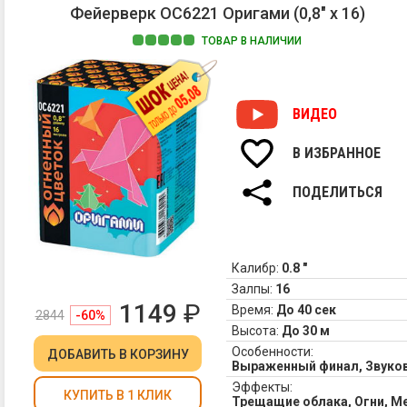
Фейерверк ОС6221 Оригами (0,8" х 16)
ТОВАР В НАЛИЧИИ
ВИДЕО
В ИЗБРАННОЕ
ПОДЕЛИТЬСЯ
Калибр:
0.8 "
Залпы:
16
1149
₽
Время:
До 40 сек
2844
-60%
Высота:
До 30 м
Особенности:
ДОБАВИТЬ
В КОРЗИНУ
Выраженный финал, Звук
Эффекты:
КУПИТЬ В 1 КЛИК
Трещащие облака, Огни, М