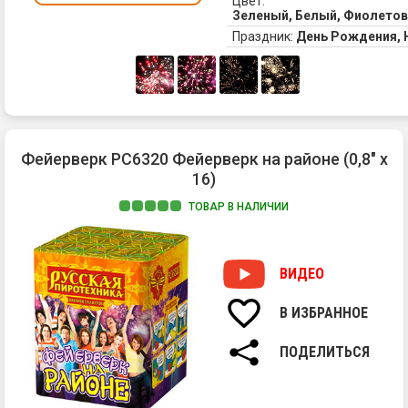
Цвет:
Зеленый, Белый, Фиолето
Праздник:
День Рождения,
Фейерверк РС6320 Фейерверк на районе (0,8" х
16)
ТОВАР В НАЛИЧИИ
Са
ба
"Ф
ВИДЕО
на
ра
В ИЗБРАННОЕ
вз
ти
ПОДЕЛИТЬСЯ
и
сп
жи