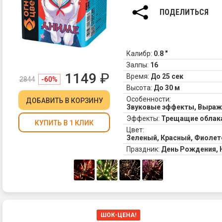
ПОДЕЛИТЬСЯ
Калибр:
0.8 "
Залпы:
16
1149
₽
Время:
До 25 сек
2844
-60%
Высота:
До 30 м
Особенности:
ДОБАВИТЬ
В КОРЗИНУ
Звуковые эффекты, Выра
Эффекты:
Трещащие облака
КУПИТЬ В 1 КЛИК
Цвет:
Зеленый, Красный, Фиолет
Праздник:
День Рождения,
ШОК-ЦЕНА!