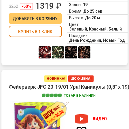
ст
1319
₽
Залпы:
19
3262
-60%
3.
Время:
До 25 сек
Пу
Высота:
До 20 м
ДОБАВИТЬ
В КОРЗИНУ
во
Цвет:
с
Зеленый, Красный, Белый
бе
КУПИТЬ В 1 КЛИК
Праздник:
ст
День Рождения, Новый Год
НОВИНКА!
ШОК-ЦЕНА!
Фейерверк JFС 20-19/01 Ура! Каникулы (0,8" х 19
ТОВАР В НАЛИЧИИ
ВИДЕО