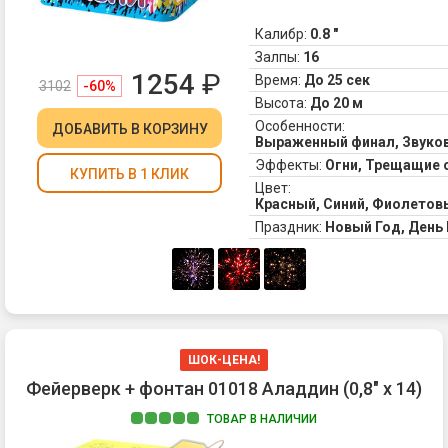
Калибр:
0.8 "
Залпы:
16
1254
₽
Время:
До 25 сек
3102
-60%
Высота:
До 20 м
Особенности:
ДОБАВИТЬ
В КОРЗИНУ
Выраженный финал, Звук
Эффекты:
Огни, Трещащие 
КУПИТЬ В 1 КЛИК
Цвет:
Красный, Синий, Фиолетов
Праздник:
Новый Год, Ден
ШОК-ЦЕНА!
Фейерверк + фонтан 01018 Аладдин (0,8" х 14)
ТОВАР В НАЛИЧИИ