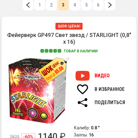
1
2
3
4
5
6
ШОК-ЦЕНА!
Фейерверк GP497 Свет звезд / STARLIGHT (0,8"
х 16)
ТОВАР В НАЛИЧИИ
1.
Кр
бе
ВИДЕО
пи
со
В ИЗБРАННОЕ
ст
2.
ПОДЕЛИТЬСЯ
Зе
пи
со
ст
Калибр:
0.8 "
3.
1140
₽
Бе
Залпы:
16
2820
-60%