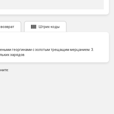
 возврат
Штрих-коды
леными георгинами с золотым трещащим мерцанием. 3.
льких зарядов.
ните: