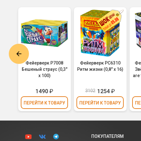
8 Биг
Фейерверк Р7008
Фейерверк РС6310
Фе
6)
Бешеный страус (0,3"
Ритм жизни (0,8" х 16)
Зв
х 100)
are 
1490
₽
1254
₽
3102
ВАРУ
ПЕРЕЙТИ
К ТОВАРУ
ПЕРЕЙТИ
К ТОВАРУ
ПЕ
ПОКУПАТЕЛЯМ