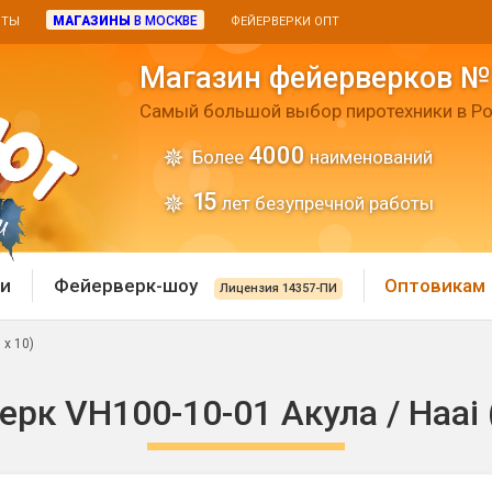
МАГАЗИНЫ
В МОСКВЕ
ИТЫ
ФЕЙЕРВЕРКИ ОПТ
Магазин фейерверков №
Самый большой выбор пиротехники в Ро
4000
Более
наименований
15
лет безупречной работы
и
Фейерверк-шоу
Оптовикам
Лицензия 14357-ПИ
 х 10)
 пиротехника
Римские свечи
рк VH100-10-01 Акула / Haai (
 батареи
Хлопушки и пневмохло
 дым
лопушки
Маленькие хлопушки