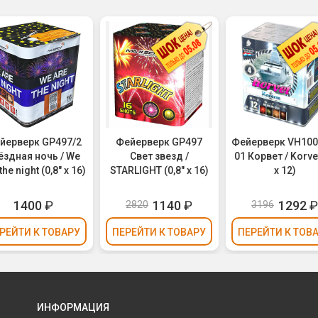
йерверк GP497/2
Фейерверк GP497
Фейерверк VH100
ёздная ночь / We
Свет звезд /
01 Корвет / Korvet
the night (0,8" х 16)
STARLIGHT (0,8" х 16)
х 12)
1400
₽
1140
₽
1292
2820
3196
РЕЙТИ
К ТОВАРУ
ПЕРЕЙТИ
К ТОВАРУ
ПЕРЕЙТИ
К ТОВ
ИНФОРМАЦИЯ