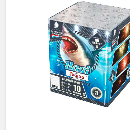
Новинки 2025/26
Петарды
Терочны
Фейерверки на свадьбу
Фитильн
Лимонки,
Фейерверк-шоу
Корсары
Батареи салютов
Цветной дым
Летающи
Хлопушки
Бабочки,
Батареи салютов
Жуки
Циркобл
Маленькие фейерверки
Средние фейерверки
Цветной 
Большие фейерверки
Супер-фейерверки
Факелы ц
Цветной
Стробос
Сигнальн