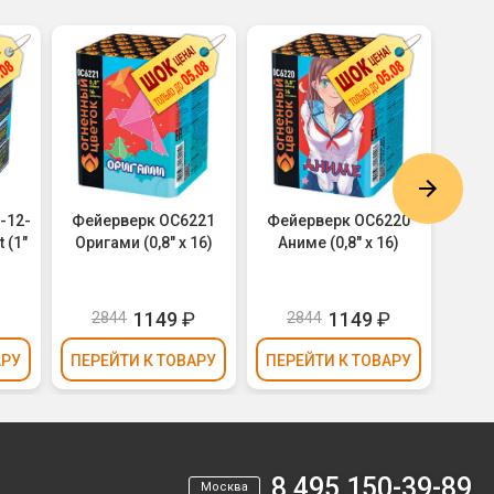
-12-
Фейерверк ОС6221
Фейерверк ОС6220
Фейе
 (1"
Оригами (0,8" х 16)
Аниме (0,8" х 16)
Ел
₽
1149
₽
1149
₽
2844
2844
АРУ
ПЕРЕЙТИ
К ТОВАРУ
ПЕРЕЙТИ
К ТОВАРУ
ПЕР
8 495 150-39-89
Москва