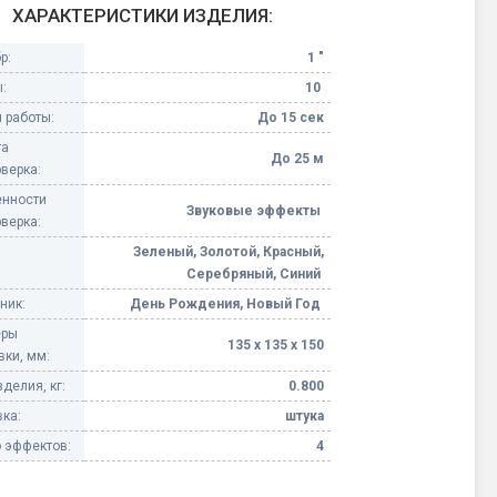
ХАРАКТЕРИСТИКИ ИЗДЕЛИЯ:
Конфетти, серпантин
р:
1 "
:
10
Небесные фонарики
 работы:
До 15 сек
та
Оборудование для
До 25 м
верка:
спецэффектов
нности
Звуковые эффекты
верка:
кие
Елочные гирлянды
Зеленый, Золотой, Красный,
Серебряный, Синий
Фейерверк-шоу
ные)
ник:
День Рождения, Новый Год
еры
135 х 135 х 150
вки, мм:
делия, кг:
0.800
ка:
штука
 эффектов:
4