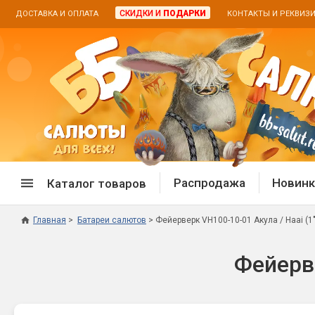
СКИДКИ И
ПОДАРКИ
ДОСТАВКА И ОПЛАТА
КОНТАКТЫ И РЕКВИЗ
Распродажа
Новинк
Каталог товаров
Главная
Батареи салютов
Фейерверк VH100-10-01 Акула / Haai (1"
Спецпредложение
Дневная
Фейерве
Распродажа фейерверков
Дневные
Распродажа петард
Цветной
Распродажа бенгальских огней
Пневмох