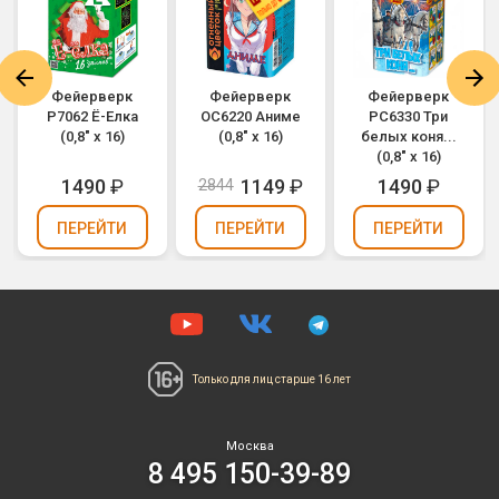
Фейерверк
Фейерверк
Фейерверк
Р7062 Ё-Елка
ОС6220 Аниме
РС6330 Три
(0,8" х 16)
(0,8" х 16)
белых коня...
(0,8" х 16)
1490
₽
1149
₽
1490
₽
2844
ПЕРЕЙТИ
ПЕРЕЙТИ
ПЕРЕЙТИ
Только для лиц
старше 16 лет
Москва
8 495 150-39-89