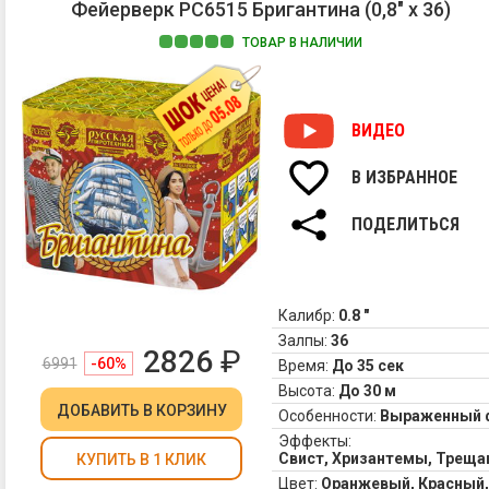
Фейерверк РС6515 Бригантина (0,8" х 36)
тр
ис
ТОВАР В НАЛИЧИИ
зв
по
та
на
ВИДЕО
чт
то
В ИЗБРАННОЕ
в
де
ПОДЕЛИТЬСЯ
пр
со
ав
по
Калибр:
0.8 "
на
Залпы:
36
в
2826
₽
че
6991
-60%
Время:
До 35 сек
св
Высота:
До 30 м
пе
ДОБАВИТЬ
В КОРЗИНУ
Особенности:
Выраженный 
-
Эффекты:
ле
Свист, Хризантемы, Треща
КУПИТЬ В 1 КЛИК
го
Цвет:
Оранжевый, Красный,