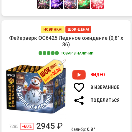
НОВИНКА!
ШОК-ЦЕНА!
Фейерверк ОС6425 Ледяное ожидание (0,8" х
36)
ТОВАР В НАЛИЧИИ
1.
Ра
ко
ВИДЕО
ра
сф
В ИЗБРАННОЕ
из
зо
ПОДЕЛИТЬСЯ
фо
си
зе
и
2945
₽
7285
-60%
зо
Калибр:
0.8 "