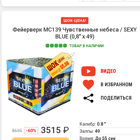
ШОК-ЦЕНА!
Фейерверк MC139 Чувственные небеса / SEXY
BLUE (0,8" х 49)
ТОВАР В НАЛИЧИИ
ВИДЕО
В ИЗБРАННОМ
ПОДЕЛИТЬСЯ
Калибр:
0.8 "
3515
₽
8695
-60%
Залпы:
49
Время:
До 55 сек