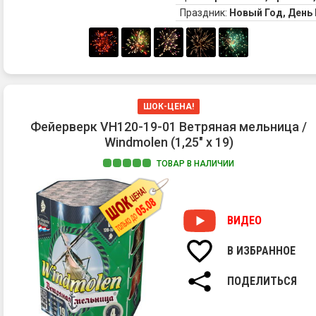
мо
Праздник:
Новый Год, Ден
Ка
ин
за
в
эт
ун
са
ШОК-ЦЕНА!
На
Фейерверк VH120-19-01 Ветряная мельница /
бо
Windmolen (1,25" х 19)
са
"Т
ТОВАР В НАЛИЧИИ
на
ра
и
ра
ВИДЕО
на
ос
В ИЗБРАННОЕ
Ши
пе
ПОДЕЛИТЬСЯ
пл
шу
мо