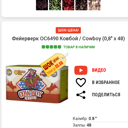
Зо
па
фо
и
си
ШОК-ЦЕНА!
ог
Фейерверк ОС6490 Ковбой / Cowboy (0,8" х 48)
(за
ТОВАР В НАЛИЧИИ
ВИДЕО
В ИЗБРАННОЕ
ПОДЕЛИТЬСЯ
Калибр:
0.8 "
Залпы:
48