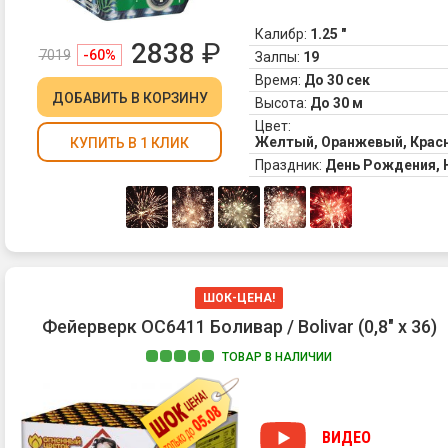
во
Калибр:
1.25 "
на
2838
₽
7019
-60%
ко
Залпы:
19
та
Время:
До 30 сек
ме
ДОБАВИТЬ
В КОРЗИНУ
Высота:
До 30 м
пр
Цвет:
лю
Желтый, Оранжевый, Крас
КУПИТЬ В 1 КЛИК
се
Праздник:
День Рождения,
мн
цв
и
ра
пе
из
на
ШОК-ЦЕНА!
ос
Фейерверк ОС6411 Боливар / Bolivar (0,8" х 36)
Во
лу
ТОВАР В НАЛИЧИИ
оп
эф
Ве
ВИДЕО
са