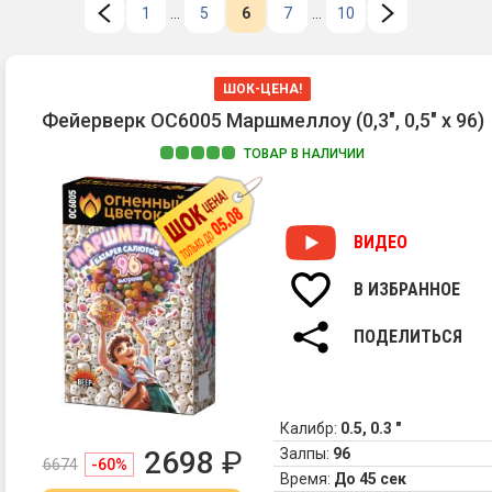
1
...
5
6
7
...
10
ШОК-ЦЕНА!
Фейерверк ОС6005 Маршмеллоу (0,3", 0,5" х 96)
ТОВАР В НАЛИЧИИ
ВИДЕО
В ИЗБРАННОЕ
ПОДЕЛИТЬСЯ
Калибр:
0.5, 0.3 "
2698
₽
Залпы:
96
6674
-60%
Время:
До 45 сек