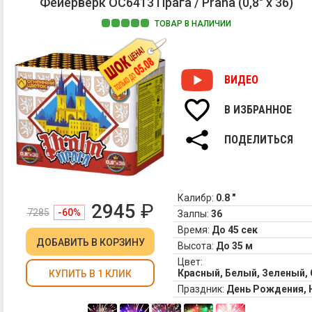
то
Фейерверк ОС6413 Прага / Praha (0,8" х 36)
пи
ТОВАР В НАЛИЧИИ
яр
па
ВИДЕО
В ИЗБРАННОЕ
ПОДЕЛИТЬСЯ
Калибр:
0.8 "
2945
₽
7285
-60%
Залпы:
36
Время:
До 45 сек
ДОБАВИТЬ
В КОРЗИНУ
Высота:
До 35 м
Цвет:
Красный, Белый, Зеленый,
КУПИТЬ В 1 КЛИК
Праздник:
День Рождения,