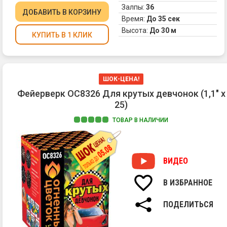
ме
Залпы:
36
ог
ДОБАВИТЬ
В КОРЗИНУ
Время:
До 35 сек
2.
Высота:
До 30 м
Зо
КУПИТЬ В 1 КЛИК
ис
фо
и
кр
ШОК-ЦЕНА!
ог
Фейерверк ОС8326 Для крутых девчонок (1,1" х
3.
Зо
25)
ис
ТОВАР В НАЛИЧИИ
фо
и
зе
ог
ВИДЕО
4.
Фо
В ИЗБРАННОЕ
фи
ог
ПОДЕЛИТЬСЯ
и
мн
тр