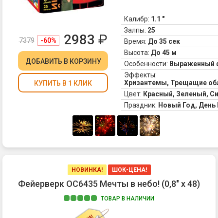
сф
(за
Калибр:
1.1 "
Залпы:
25
2983
₽
7379
-60%
Время:
До 35 сек
Высота:
До 45 м
ДОБАВИТЬ
В КОРЗИНУ
Особенности:
Выраженный 
Эффекты:
Хризантемы, Трещащие обл
КУПИТЬ В 1 КЛИК
Цвет:
Красный, Зеленый, С
Праздник:
Новый Год, Ден
НОВИНКА!
ШОК-ЦЕНА!
Фейерверк ОС6435 Мечты в небо! (0,8" х 48)
ТОВАР В НАЛИЧИИ
1.