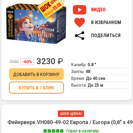
Ра
ко
ВИДЕО
ра
сф
В ИЗБРАННОМ
из
зо
ПОДЕЛИТЬСЯ
фо
с
тр
ис
3230
₽
7990
-60%
на
Калибр:
0.8 "
ко
Залпы:
48
и
ДОБАВИТЬ
В КОРЗИНУ
Время:
До 40 сек
кр
Высота:
До 25 м
ме
КУПИТЬ В 1 КЛИК
ог
2.
Зо
фо
ШОК-ЦЕНА!
с
Фейерверк VH080-49-02 Европа / Europa (0,8" х 49
зе
кр
ТОВАР В НАЛИЧИИ