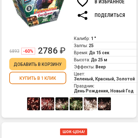
пр
В ИЗБРАННОЕ
ди
за
ПОДЕЛИТЬСЯ
не
фе
"Т
об
Калибр:
1 "
пр
Залпы:
25
2786
₽
Ва
6893
-60%
Время:
До 15 сек
ин
Высота:
До 25 м
к
ДОБАВИТЬ
В КОРЗИНУ
Эффекты:
Веер
эт
Цвет:
ос
КУПИТЬ В 1 КЛИК
Зеленый, Красный, Золотой
Ес
Праздник:
ст
День Рождения, Новый Год
бо
на
эф
мн
по
ог
ог
ШОК-ЦЕНА!
из