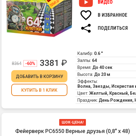
ВИДЕО
В ИЗБРАННОЕ
ПОДЕЛИТЬСЯ
Калибр:
0.6 "
3381
₽
Залпы:
64
8364
-60%
Время:
До 40 сек
Высота:
До 20 м
ДОБАВИТЬ
В КОРЗИНУ
Эффекты:
Волна, Звезды, Искристая 
КУПИТЬ В 1 КЛИК
Цвет:
Желтый, Красный, Бе
Праздник:
День Рождения,
ШОК-ЦЕНА!
Фейерверк РС6550 Верные друзья (0,8" х 48)