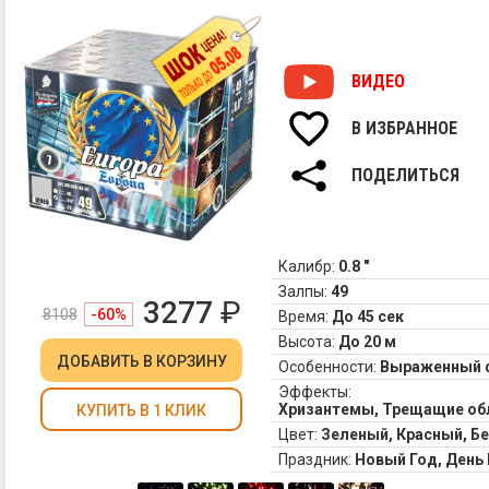
ог
на
ко
и
ВИДЕО
зо
ме
В ИЗБРАННОЕ
ог
3.
ПОДЕЛИТЬСЯ
Мн
тр
ог
4.
Мн
Калибр:
0.8 "
тр
Залпы:
49
3277
₽
сф
8108
-60%
Время:
До 45 сек
5.
Высота:
До 20 м
Се
ДОБАВИТЬ
В КОРЗИНУ
Особенности:
Выраженный 
фо
Эффекты:
и
Хризантемы, Трещащие об
КУПИТЬ В 1 КЛИК
мн
Цвет:
Зеленый, Красный, Б
тр
Праздник:
Новый Год, Ден
ог
6.