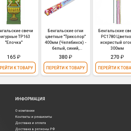
нгальские свечи
Бенгальские огни
Бенгальские св
игурные ТР163
цветные "Триколор"
РС1780 Цветн
"Елочка"
400мм (Челябинск) -
искристый ого
белый, синий,
300мм
красный (упаковка 3
165
₽
380
₽
270
₽
шт.)
РЕЙТИ
К ТОВАРУ
ПЕРЕЙТИ
К ТОВАРУ
ПЕРЕЙТИ
К ТОВ
ИНФОРМАЦИЯ
О компании
Контакты и реквизиты
Доставка и оплата
Доставка в регионы РФ