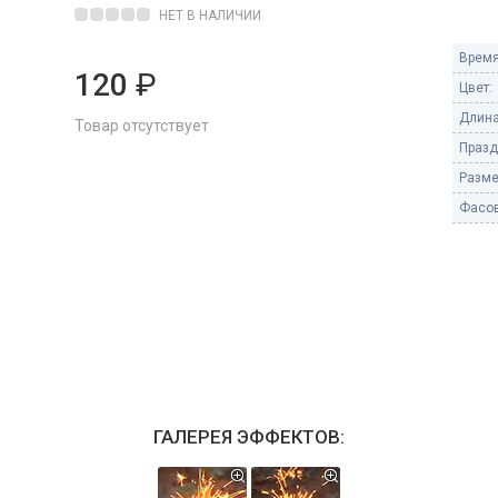
Пневмохлопушки
НЕТ В НАЛИЧИИ
Пружинные хлопушки
Время
120
₽
е
Цвет:
Бенгальские огни
ые
Длина
Товар отсутствует
 гранаты
Бенгальские огни малые
Празд
Бенгальские огни большие
Разме
Фасов
е и наземные
Фонтаны пиротехничес
 пчелы
Фонтаны в торт (холодные)
Фонтаны сценические (холод
ицы
Фонтаны для улицы
Вулканы
дым и огонь
Ракеты
ветного огня
ГАЛЕРЕЯ ЭФФЕКТОВ:
 дым
Фестивальные шары
копы
ая пиротехника