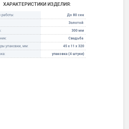
ХАРАКТЕРИСТИКИ ИЗДЕЛИЯ:
Конфетти, серпантин
 работы:
До 80 сек
Золотой
Небесные фонарики
:
300 мм
ник:
Свадьба
Оборудование для
спецэффектов
ры упаковки, мм:
45 х 11 х 320
ка:
упаковка (4 штуки)
кие
Елочные гирлянды
Фейерверк-шоу
ные)