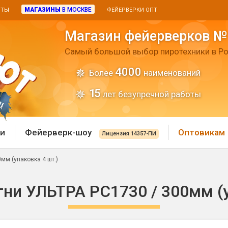
МАГАЗИНЫ
В МОСКВЕ
ИТЫ
ФЕЙЕРВЕРКИ ОПТ
Магазин фейерверков №
Самый большой выбор пиротехники в Ро
4000
Более
наименований
15
лет безупречной работы
и
Фейерверк-шоу
Оптовикам
Лицензия 14357-ПИ
мм (упаковка 4 шт.)
 пиротехника
Римские свечи
гни УЛЬТРА РС1730 / 300мм (у
 батареи
Хлопушки и пневмохло
 дым
лопушки
Маленькие хлопушки