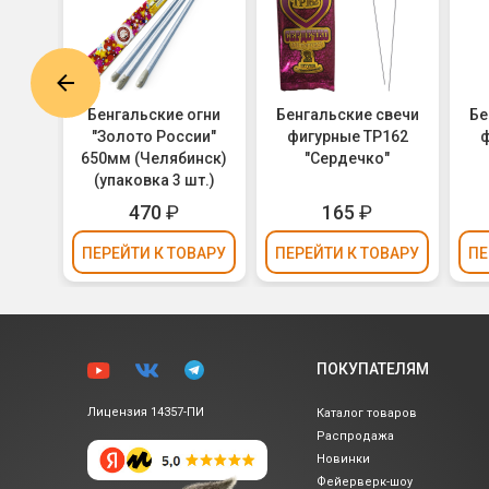
вечи
Бенгальские огни
Бенгальские свечи
Бе
84S
"Золото России"
фигурные ТР162
ф
AR
650мм (Челябинск)
"Сердечко"
(упаковка 3 шт.)
470
₽
165
₽
ВАРУ
ПЕРЕЙТИ
К ТОВАРУ
ПЕРЕЙТИ
К ТОВАРУ
ПЕ
ПОКУПАТЕЛЯМ
Лицензия 14357-ПИ
Каталог товаров
Распродажа
Новинки
Фейерверк-шоу