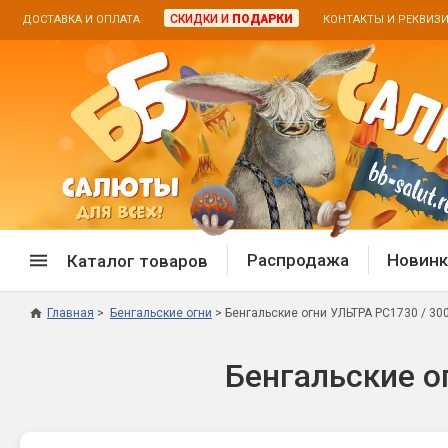
СКИДКИ И
ПОДАРКИ
ДОСТАВКА И ОПЛАТА
КОНТАКТЫ И РЕКВИЗ
Распродажа
Новинк
Каталог товаров
Главная
Бенгальские огни
Бенгальские огни УЛЬТРА РС1730 / 300
Спецпредложение
Дневная
Бенгальские о
Распродажа фейерверков
Дневные
Распродажа петард
Цветной
Распродажа бенгальских огней
Пневмох