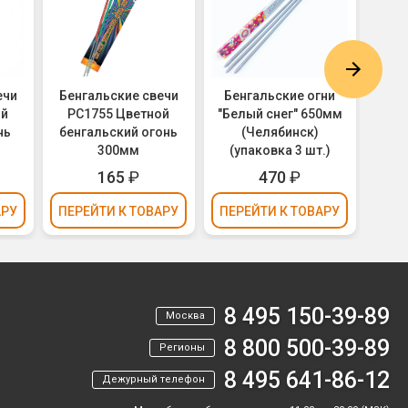
ечи
Бенгальские свечи
Бенгальские огни
Бен
ой
РС1755 Цветной
"Белый снег" 650мм
400
нь
бенгальский огонь
(Челябинск)
(у
300мм
(упаковка 3 шт.)
165
₽
470
₽
АРУ
ПЕРЕЙТИ
К ТОВАРУ
ПЕРЕЙТИ
К ТОВАРУ
ПЕР
8 495 150-39-89
Москва
8 800 500-39-89
Регионы
8 495 641-86-12
Дежурный телефон