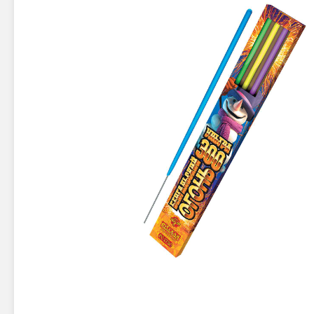
Новинки 2025/26
Петарды
Терочны
Фейерверки на свадьбу
Фитильн
Лимонки,
Фейерверк-шоу
Корсары
Батареи салютов
Цветной дым
Летающи
Хлопушки
Бабочки,
Батареи салютов
Жуки
Циркобл
Маленькие фейерверки
Средние фейерверки
Цветной 
Большие фейерверки
Супер-фейерверки
Факелы ц
Цветной
Стробос
Сигнальн