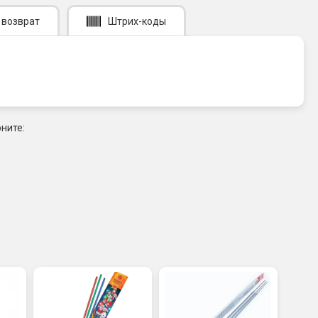
 возврат
Штрих-коды
ните: