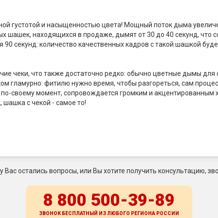
ной густотой и насыщенностью цвета! Мощный поток дыма увелич
шашек, находящихся в продаже, дымят от 30 до 40 секунд, что с
я 90 секунд: количество качественных кадров с такой шашкой буд
ие чеки, что также достаточно редко: обычно цветные дымы для 
ом гламурно: фитилю нужно время, чтобы разгореться, сам процес
по-своему момент, сопровождается громким и акцентированным хл
 шашка с чекой - самое то!
 у Вас остались вопросы, или Вы хотите получить консультацию, зво
8 800 500-39-89
ЗВОНОК БЕСПЛАТНЫЙ ИЗ ЛЮБОГО РЕГИОНА
РОССИИ