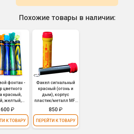
Похожие товары в наличии:
ой фонтан -
Факел сигнальный
р цветного
красный (огонь и
 красный,
дым), корпус
й, желтый,
пластик/металл MF-
й, оранжевый
0220R
1600
₽
850
₽
 Mix (60 сек.)
ТИ
К ТОВАРУ
ПЕРЕЙТИ
К ТОВАРУ