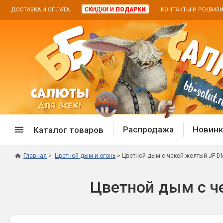
СКИДКИ И
ПОДАРКИ
ДОСТАВКА И ОПЛАТА
КОНТАКТЫ И РЕКВИЗ
Распродажа
Новинк
Каталог товаров
Главная
Цветной дым и огонь
Цветной дым с чекой желтый JF DM9
Спецпредложение
Дневная
Цветной дым с че
Распродажа фейерверков
Дневные
Распродажа петард
Цветной
Распродажа бенгальских огней
Пневмох