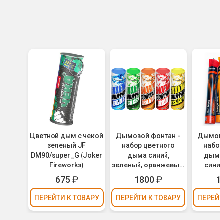
Цветной дым с чекой
Дымовой фонтан -
Дымов
зеленый JF
набор цветного
набо
DM90/super_G (Joker
дыма синий,
дыма
Fireworks)
зеленый, оранжевый,
сини
красный, желтый
зелены
675
₽
1800
₽
MA0509//MIX
MA0511 /
(Maxsem)
ПЕРЕЙТИ
К ТОВАРУ
ПЕРЕЙТИ
К ТОВАРУ
ПЕРЕЙ