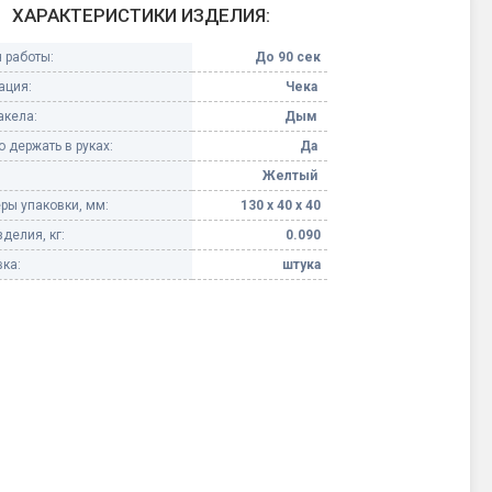
ХАРАКТЕРИСТИКИ ИЗДЕЛИЯ:
Конфетти, серпантин
 работы:
До 90 сек
ация:
Чека
Небесные фонарики
акела:
Дым
 держать в руках:
Да
Оборудование для
спецэффектов
Желтый
ры упаковки, мм:
130 х 40 х 40
кие
Елочные гирлянды
делия, кг:
0.090
ка:
штука
Фейерверк-шоу
ные)