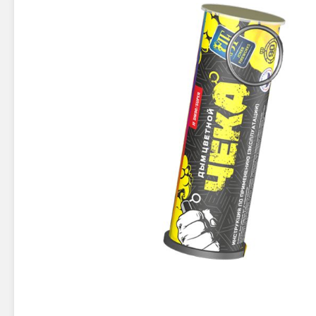
Новинки 2025/26
Петарды
Терочны
Фейерверки на свадьбу
Фитильн
Лимонки,
Фейерверк-шоу
Корсары
Батареи салютов
Цветной дым
Летающи
Хлопушки
Бабочки,
Батареи салютов
Жуки
Циркобл
Маленькие фейерверки
Средние фейерверки
Цветной 
Большие фейерверки
Супер-фейерверки
Факелы ц
Цветной
Стробос
Сигнальн