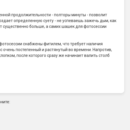
енной продолжительности - полторы минуты - позволит
оздает определенную суету - не успеваешь зажечь дым, как
ет существенно больше, а самих шашек для фотосессии
фотосессии снабжены фитилем, что требует наличия
с очень постепенный и растянутый во времени. Напротив,
опком, после которого сразу же начинает валить столб
ните: