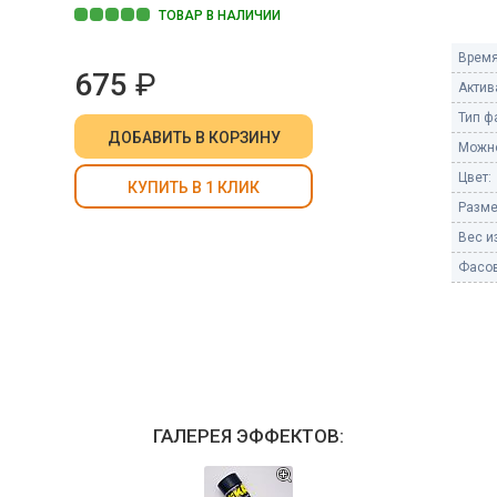
Пневмохлопушки
ТОВАР В НАЛИЧИИ
Пружинные хлопушки
Время
675
₽
е
Актив
Бенгальские огни
ые
Тип ф
 гранаты
ДОБАВИТЬ
В КОРЗИНУ
Бенгальские огни малые
Можно
Бенгальские огни большие
Цвет:
КУПИТЬ В 1 КЛИК
Разме
е и наземные
Фонтаны пиротехничес
Вес из
 пчелы
Фасов
Фонтаны в торт (холодные)
Фонтаны сценические (холод
ицы
Фонтаны для улицы
Вулканы
дым и огонь
Ракеты
ветного огня
ГАЛЕРЕЯ ЭФФЕКТОВ:
 дым
Фестивальные шары
копы
ая пиротехника