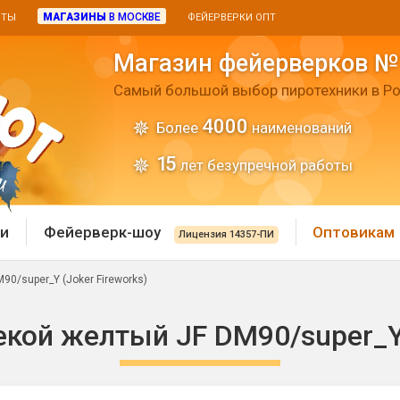
МАГАЗИНЫ
В МОСКВЕ
ИТЫ
ФЕЙЕРВЕРКИ ОПТ
Магазин фейерверков №
Самый большой выбор пиротехники в Ро
4000
Более
наименований
15
лет безупречной работы
и
Фейерверк-шоу
Оптовикам
Лицензия 14357-ПИ
0/super_Y (Joker Fireworks)
 пиротехника
Римские свечи
кой желтый JF DM90/super_Y 
 батареи
Хлопушки и пневмохло
 дым
лопушки
Маленькие хлопушки