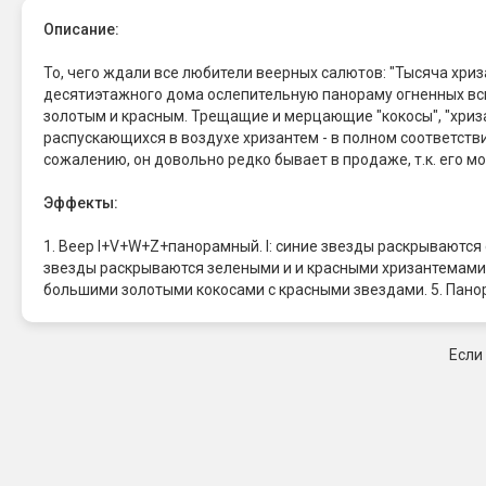
Описание:
То, чего ждали все любители веерных салютов: "Тысяча хриз
десятиэтажного дома ослепительную панораму огненных всп
золотым и красным. Трещащие и мерцающие "кокосы", "хриз
распускающихся в воздухе хризантем - в полном соответстви
сожалению, он довольно редко бывает в продаже, т.к. его м
Эффекты:
1. Веер I+V+W+Z+панорамный. I: синие звезды раскрываются
звезды раскрываются зелеными и и красными хризантемами
большими золотыми кокосами с красными звездами. 5. Пано
Если