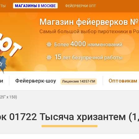
МАГАЗИНЫ
В МОСКВЕ
ИТЫ
ФЕЙЕРВЕРКИ ОПТ
Магазин фейерверков №
Самый большой выбор пиротехники в Ро
4000
Более
наименований
15
лет безупречной работы
и
Фейерверк-шоу
Оптовикам
Лицензия 14357-ПИ
5" х 150)
 пиротехника
Римские свечи
 01722 Тысяча хризантем (1,
 батареи
Хлопушки и пневмохло
 дым
лопушки
Маленькие хлопушки