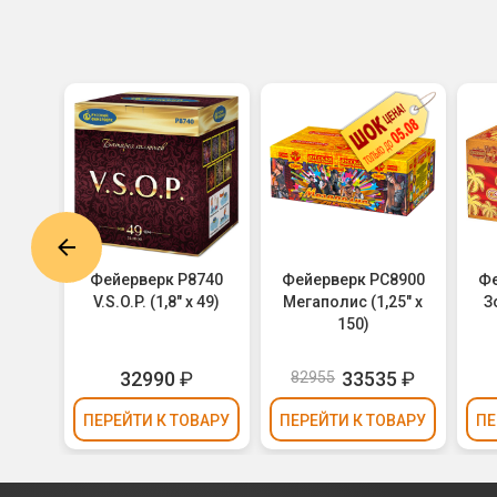
8637
Фейерверк Р8740
Фейерверк РС8900
Фе
 60)
V.S.O.P. (1,8" х 49)
Мегаполис (1,25" х
З
150)
0
₽
32990
₽
33535
₽
82955
ВАРУ
ПЕРЕЙТИ
К ТОВАРУ
ПЕРЕЙТИ
К ТОВАРУ
ПЕ