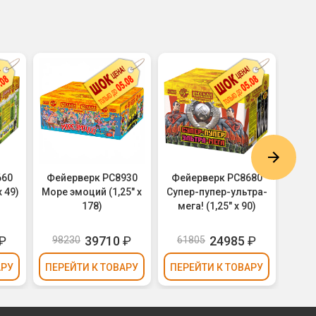
660
Фейерверк РС8930
Фейерверк РС8680
Фей
 49)
Море эмоций (1,25" х
Супер-пупер-ультра-
Геро
178)
мега! (1,25" х 90)
₽
39710
₽
24985
₽
98230
61805
93
АРУ
ПЕРЕЙТИ
К ТОВАРУ
ПЕРЕЙТИ
К ТОВАРУ
ПЕР