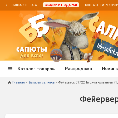
СКИДКИ И
ПОДАРКИ
ДОСТАВКА И ОПЛАТА
КОНТАКТЫ И РЕКВИЗ
Распродажа
Новинк
Каталог товаров
Главная
Батареи салютов
Фейерверк 01722 Тысяча хризантем (1,2
Спецпредложение
Дневная
Фейерверк
Распродажа фейерверков
Дневные
Распродажа петард
Цветной
Распродажа бенгальских огней
Пневмох