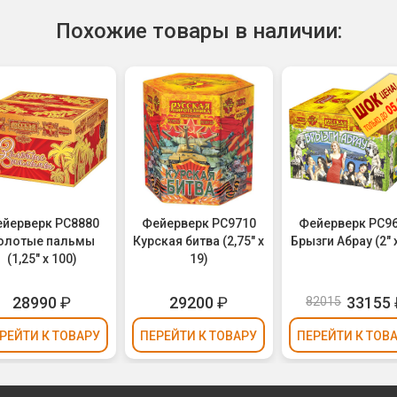
Похожие товары в наличии:
йерверк РС8880
Фейерверк РС9710
Фейерверк РС9
олотые пальмы
Курская битва (2,75" х
Брызги Абрау (2" х
(1,25" х 100)
19)
28990
₽
29200
₽
33155
82015
РЕЙТИ
К ТОВАРУ
ПЕРЕЙТИ
К ТОВАРУ
ПЕРЕЙТИ
К ТОВ