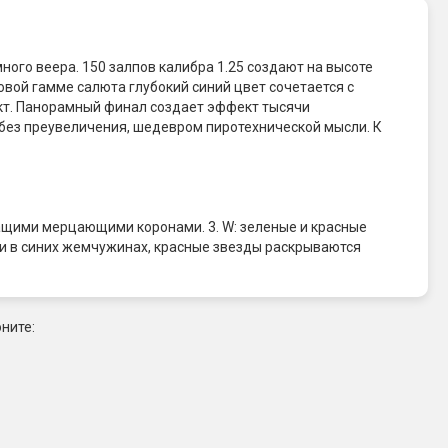
ного веера. 150 залпов калибра 1.25 создают на высоте
вой гамме салюта глубокий синий цвет сочетается с
ект. Панорамный финал создает эффект тысячи
, без преувеличения, шедевром пиротехнической мысли. К
щащими мерцающими коронами. 3. W: зеленые и красные
и в синих жемчужинах, красные звезды раскрываются
ните: