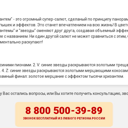
антем" - это огромный супер-салют, сделаный по принципу панорам
ышек и эффектов. Это станет впечатлением на всю жизнь! В цвето
антемы" и "звезды" сменяют друг друга, создавая объемный эфф
е с названием. Ни один другой салют не может сравниться с этим
оментально раскупают!
 синими пионами. 2. V: синие звезды раскрываются золотыми тре
. 4. Z: синие звезды раскрываются золотыми мерцающими кокосам
рамный финал: золотое мерцание с эффектом тысячи хризантем.
 у Вас остались вопросы, или Вы хотите получить консультацию, зво
8 800 500-39-89
ЗВОНОК БЕСПЛАТНЫЙ ИЗ ЛЮБОГО РЕГИОНА
РОССИИ