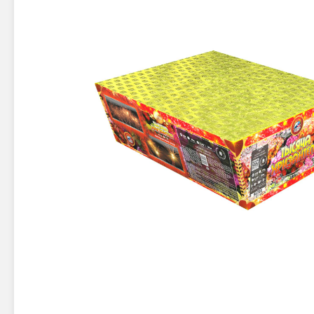
Новинки 2025/26
Петарды
Терочны
Фейерверки на свадьбу
Фитильн
Лимонки,
Фейерверк-шоу
Корсары
Батареи салютов
Цветной дым
Летающи
Хлопушки
Бабочки,
Батареи салютов
Жуки
Циркобл
Маленькие фейерверки
Средние фейерверки
Цветной 
Большие фейерверки
Супер-фейерверки
Факелы ц
Цветной
Стробос
Сигнальн