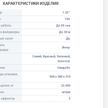
ХАРАКТЕРИСТИКИ ИЗДЕЛИЯ:
Конфетти, серпантин
р:
1.25 "
:
150
Небесные фонарики
 работы:
До 65 сек
а фейерверка:
До 30 м
Оборудование для
спецэффектов
ый салют:
Да
кты
Веер
кие
верка:
Елочные гирлянды
Синий, Красный, Зеленый,
Золотой
Фейерверк-шоу
ные)
ник:
Свадьба
ры упаковки,
560 х 380 х 310
делия, кг:
22.600
ка:
штука
 эффектов:
5