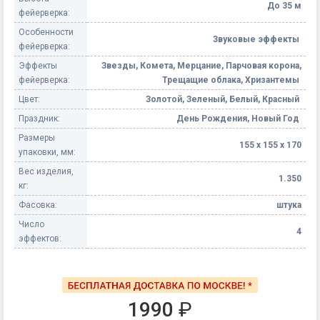
До 35 м
фейерверка:
Особенности
Звуковые эффекты
фейерверка:
Эффекты
Звезды, Комета, Мерцание, Парчовая корона,
фейерверка:
Трещащие облака, Хризантемы
Цвет:
Золотой, Зеленый, Белый, Красный
Праздник:
День Рождения, Новый Год
Размеры
155 х 155 х 170
упаковки, мм:
Вес изделия,
1.350
кг:
Фасовка:
штука
Число
4
эффектов:
1990
₽