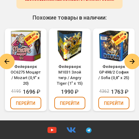
Похожие товары в наличии:
Фейерверк
Фейерверк
Фейерверк
ОС6275 Моцарт
M1031 Злой
GP498/2 София
/ Mozart (0,9" х
тигр / Angry
/ Sofia (0,8" х 25)
20)
Tiger (1" х 15)
1696
₽
1990
₽
1763
₽
4195
4362
ПЕРЕЙТИ
ПЕРЕЙТИ
ПЕРЕЙТИ