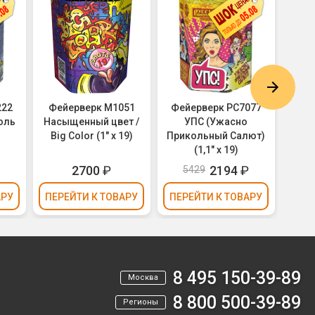
222
Фейерверк M1051
Фейерверк РС7077
Фей
оль
Насыщенный цвет /
УПС (Ужасно
Спу
Big Color (1" х 19)
Прикольный Салют)
(1,1" х 19)
₽
2700
₽
2194
₽
5429
АРУ
ПЕРЕЙТИ
К ТОВАРУ
ПЕРЕЙТИ
К ТОВАРУ
ПЕР
8 495 150-39-89
Москва
8 800 500-39-89
Регионы