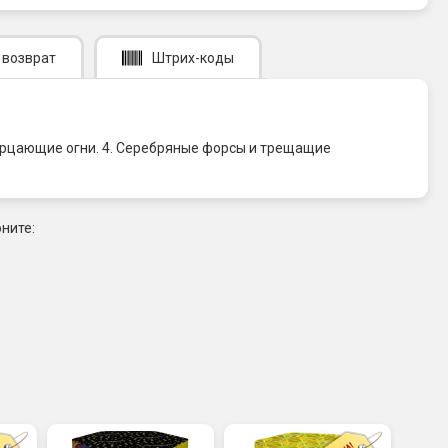
 возврат
Штрих-коды
мерцающие огни. 4. Серебряные форсы и трещащие
ните: