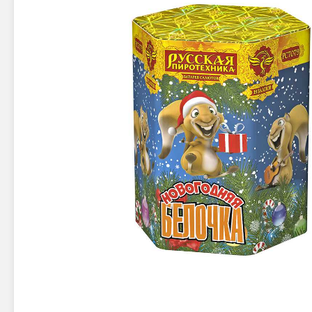
Новинки 2025/26
Петарды
Терочны
Фейерверки на свадьбу
Фитильн
Лимонки,
Фейерверк-шоу
Корсары
Батареи салютов
Цветной дым
Летающи
Хлопушки
Бабочки,
Батареи салютов
Жуки
Циркобл
Маленькие фейерверки
Средние фейерверки
Цветной 
Большие фейерверки
Супер-фейерверки
Факелы ц
Цветной
Стробос
Сигнальн