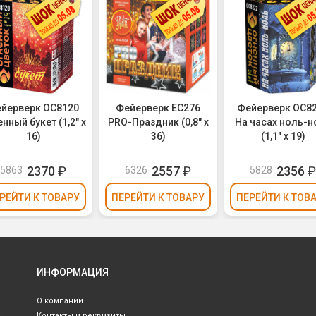
йерверк ОС8120
Фейерверк ЕС276
Фейерверк ОС8
нный букет (1,2" х
PRO-Праздник (0,8" х
На часах ноль-н
16)
36)
(1,1" х 19)
2370
₽
2557
₽
2356
5863
6326
5828
РЕЙТИ
К ТОВАРУ
ПЕРЕЙТИ
К ТОВАРУ
ПЕРЕЙТИ
К ТОВ
ИНФОРМАЦИЯ
О компании
Контакты и реквизиты