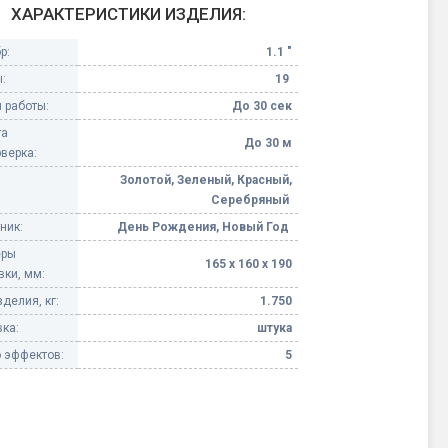
ХАРАКТЕРИСТИКИ ИЗДЕЛИЯ:
Конфетти, серпантин
р:
1.1 "
:
19
Небесные фонарики
 работы:
До 30 сек
та
Оборудование для
До 30 м
верка:
спецэффектов
Золотой, Зеленый, Красный,
Серебряный
кие
Елочные гирлянды
ник:
День Рождения, Новый Год
еры
165 х 160 х 190
Фейерверк-шоу
ные)
вки, мм:
делия, кг:
1.750
ка:
штука
 эффектов:
5