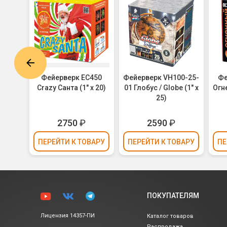
8-036
Фейерверк ЕС450
Фейерверк VH100-25-
Фе
 36)
Crazy Санта (1" х 20)
01 Глобус / Globe (1" х
Огне
25)
₽
2750
₽
2590
₽
ВАРУ
ПЕРЕЙТИ
К ТОВАРУ
ПЕРЕЙТИ
К ТОВАРУ
ПЕ
ПОКУПАТЕЛЯМ
Лицензия 14357-ПИ
Каталог товаров
Распродажа