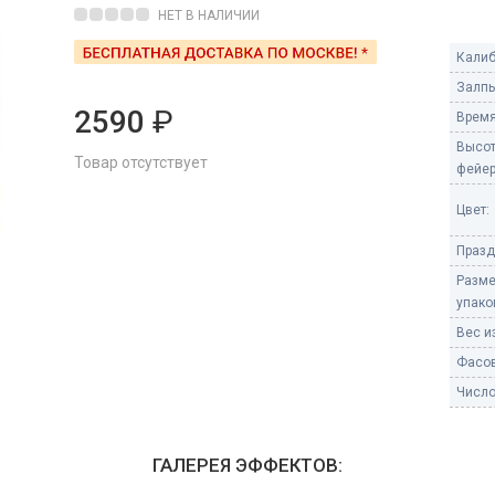
Пневмохлопушки
НЕТ В НАЛИЧИИ
Пружинные хлопушки
Калиб
е
Залпы
Бенгальские огни
ые
2590
₽
Время
 гранаты
Бенгальские огни малые
Высо
Товар отсутствует
Бенгальские огни большие
фейер
е и наземные
Цвет:
Фонтаны пиротехничес
Празд
 пчелы
Фонтаны в торт (холодные)
Разм
Фонтаны сценические (холод
упако
ицы
Фонтаны для улицы
Вес из
Вулканы
Фасов
дым и огонь
Число
Ракеты
ветного огня
 дым
ГАЛЕРЕЯ ЭФФЕКТОВ:
Фестивальные шары
копы
ая пиротехника