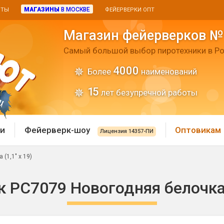
МАГАЗИНЫ
В МОСКВЕ
ИТЫ
ФЕЙЕРВЕРКИ ОПТ
Магазин фейерверков №
Самый большой выбор пиротехники в Ро
4000
Более
наименований
15
лет безупречной работы
и
Фейерверк-шоу
Оптовикам
Лицензия 14357-ПИ
(1,1" х 19)
 пиротехника
Римские свечи
 РС7079 Новогодняя белочка (
 батареи
Хлопушки и пневмохло
 дым
лопушки
Маленькие хлопушки