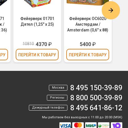
71
Фейерверк 01701
Фейерверк ОС6020
Фейе
к /
Дятел (1,25" х 25)
Амстердам /
100/0
 36)
Amsterdam (0,6" х 88)
4370
₽
5400
₽
10810
1
АРУ
ПЕРЕЙТИ
К ТОВАРУ
ПЕРЕЙТИ
К ТОВАРУ
ПЕР
8 495 150-39-89
Москва
8 800 500-39-89
Регионы
8 495 641-86-12
Дежурный телефон
Мы работаем без выходных с 11:00 до 20:00 (MSK)