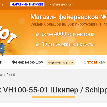
МАГАЗИНЫ
В МОСКВЕ
ИТЫ
ФЕЙЕРВЕРКИ ОПТ
Магазин фейерверков №
Самый большой выбор пиротехники в Ро
4000
Более
наименований
15
лет безупречной работы
и
Фейерверк-шоу
Оптовикам
Лицензия 14357-ПИ
r (1" х 55)
 пиротехника
Римские свечи
VH100-55-01 Шкипер / Schippe
 батареи
Хлопушки и пневмохло
 дым
лопушки
Маленькие хлопушки