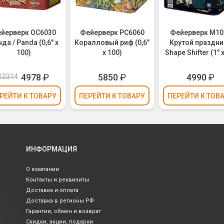
йерверк ОС6030
Фейерверк РС6060
Фейерверк M10
да / Panda (0,6" х
Коралловый риф (0,6"
Крутой праздни
100)
х 100)
Shape Shifter (1" х
4978
₽
5850
₽
4990
₽
12314
РЕЙТИ
К ТОВАРУ
ПЕРЕЙТИ
К ТОВАРУ
ПЕРЕЙТИ
К ТОВ
ИНФОРМАЦИЯ
О компании
Контакты и реквизиты
Доставка и оплата
Доставка в регионы РФ
Гарантии, обмен и возврат
Скидки, акции, подарки