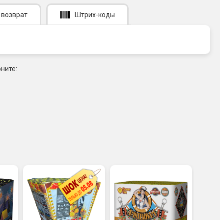
 возврат
Штрих-коды
ните: