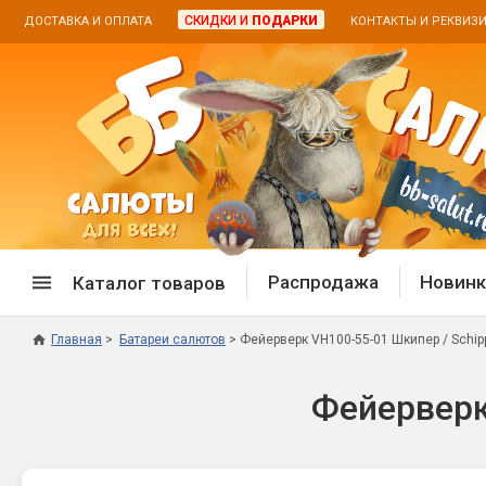
СКИДКИ И
ПОДАРКИ
ДОСТАВКА И ОПЛАТА
КОНТАКТЫ И РЕКВИЗ
Распродажа
Новинк
Каталог товаров
Главная
Батареи салютов
Фейерверк VH100-55-01 Шкипер / Schippe
Спецпредложение
Дневная
Фейерверк 
Распродажа фейерверков
Дневные
Распродажа петард
Цветной
Распродажа бенгальских огней
Пневмох