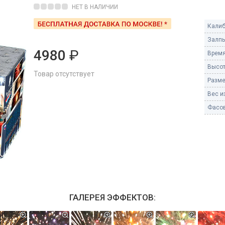
Пневмохлопушки
НЕТ В НАЛИЧИИ
Пружинные хлопушки
Калиб
е
Залпы
Бенгальские огни
ые
4980
₽
Время
 гранаты
Бенгальские огни малые
Высот
Товар отсутствует
Бенгальские огни большие
Разме
Вес из
е и наземные
Фонтаны пиротехничес
Фасов
 пчелы
Фонтаны в торт (холодные)
Фонтаны сценические (холод
ицы
Фонтаны для улицы
Вулканы
дым и огонь
Ракеты
ветного огня
ГАЛЕРЕЯ ЭФФЕКТОВ:
 дым
Фестивальные шары
копы
ая пиротехника