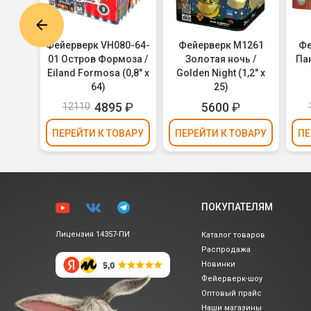
С682
Фейерверк VH080-64-
Фейерверк M1261
Фе
 х 36)
01 Остров Формоза /
Золотая ночь /
Пан
Eiland Formosa (0,8" х
Golden Night (1,2" х
64)
25)
4895
₽
5600
₽
12110
ВАРУ
ПЕРЕЙТИ
К ТОВАРУ
ПЕРЕЙТИ
К ТОВАРУ
ПЕ
ПОКУПАТЕЛЯМ
Лицензия 14357-ПИ
Каталог товаров
Распродажа
Новинки
Фейерверк-шоу
Оптовый прайс
Наши магазины