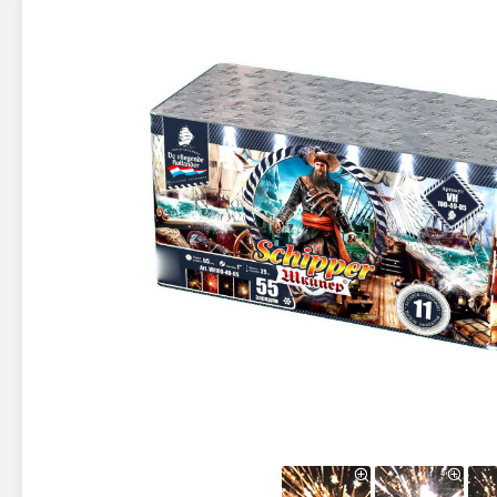
Новинки 2025/26
Петарды
Терочны
Фейерверки на свадьбу
Фитильн
Лимонки,
Фейерверк-шоу
Корсары
Батареи салютов
Цветной дым
Летающи
Хлопушки
Бабочки,
Батареи салютов
Жуки
Циркобл
Маленькие фейерверки
Средние фейерверки
Цветной 
Большие фейерверки
Супер-фейерверки
Факелы ц
Цветной
Стробос
Сигнальн