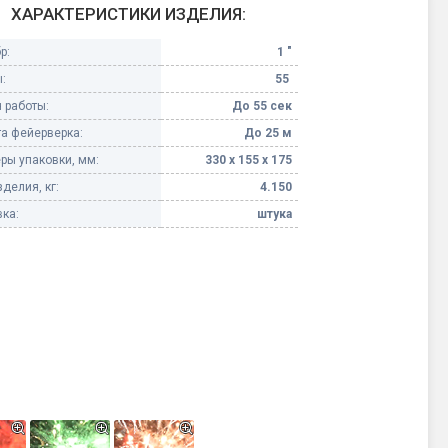
ХАРАКТЕРИСТИКИ ИЗДЕЛИЯ:
Конфетти, серпантин
р:
1 "
:
55
Небесные фонарики
 работы:
До 55 сек
а фейерверка:
До 25 м
Оборудование для
спецэффектов
ры упаковки, мм:
330 х 155 х 175
делия, кг:
4.150
кие
Елочные гирлянды
ка:
штука
Фейерверк-шоу
ные)