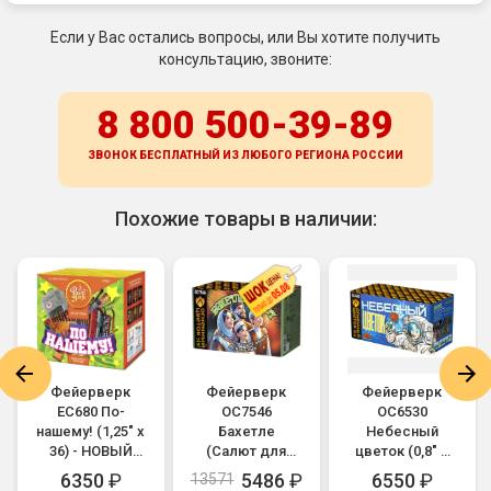
Если у Вас остались вопросы, или Вы хотите получить
консультацию, звоните:
8 800 500-39-89
ЗВОНОК БЕСПЛАТНЫЙ ИЗ ЛЮБОГО РЕГИОНА
РОССИИ
Похожие товары в наличии:
Фейерверк
Фейерверк
Фейерверк
ЕС680 По-
ОС7546
ОС6530
нашему! (1,25" х
Бахетле
Небесный
36) - НОВЫЙ
(Салют для
цветок (0,8" х
ЭФФЕКТ
счастливых
64)
6350
₽
5486
₽
6550
₽
13571
2025/2026
мгновений)