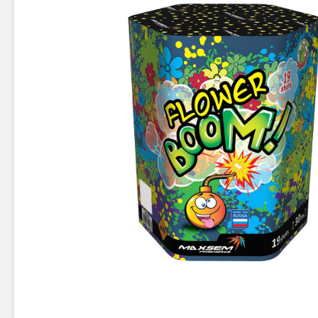
Новинки 2025/26
Петарды
Терочны
Фейерверки на свадьбу
Фитильн
Лимонки,
Фейерверк-шоу
Корсары
Батареи салютов
Цветной дым
Летающи
Хлопушки
Бабочки,
Батареи салютов
Жуки
Циркобл
Маленькие фейерверки
Средние фейерверки
Цветной 
Большие фейерверки
Супер-фейерверки
Факелы ц
Цветной
Стробос
Сигнальн