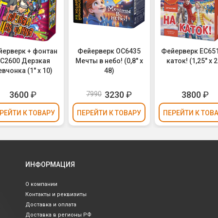
йерверк + фонтан
Фейерверк ОС6435
Фейерверк ЕС65
С2600 Дерзкая
Мечты в небо! (0,8" х
каток! (1,25" х 2
вчонка (1" х 10)
48)
3600
₽
3230
₽
3800
₽
7990
РЕЙТИ
К ТОВАРУ
ПЕРЕЙТИ
К ТОВАРУ
ПЕРЕЙТИ
К ТОВ
ИНФОРМАЦИЯ
О компании
Контакты и реквизиты
Доставка и оплата
Доставка в регионы РФ