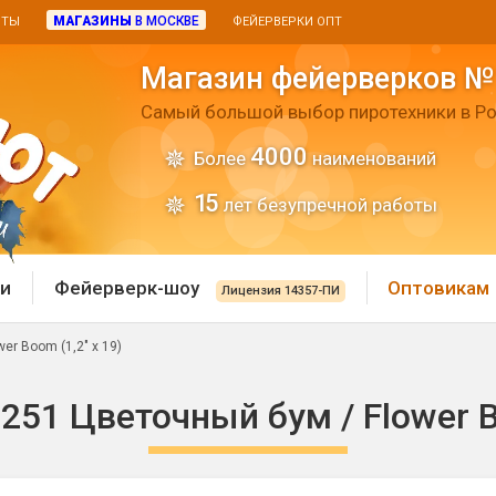
МАГАЗИНЫ
В МОСКВЕ
ИТЫ
ФЕЙЕРВЕРКИ ОПТ
Магазин фейерверков №
Самый большой выбор пиротехники в Ро
4000
Более
наименований
15
лет безупречной работы
и
Фейерверк-шоу
Оптовикам
Лицензия 14357-ПИ
r Boom (1,2" х 19)
 пиротехника
Римские свечи
51 Цветочный бум / Flower Bo
 батареи
Хлопушки и пневмохло
 дым
лопушки
Маленькие хлопушки