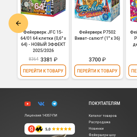
0881
Фейерверк JFC 15-
Фейерверк Р7502
Фе
ний /
64/01 64 клетки (0,6" х
Виват-салют! (1" х 36)
Р
 х 49)
64) - НОВЫЙ ЭФФЕКТ
де
2025/2026
3381
₽
3700
₽
8364
ВАРУ
ПЕРЕЙТИ
К ТОВАРУ
ПЕРЕЙТИ
К ТОВАРУ
ПЕ
ПОКУПАТЕЛЯМ
Лицензия 14357-ПИ
Каталог товаров
Распродажа
Новинки
Фейерверк-шоу