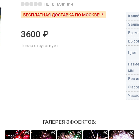
Пневмохлопушки
НЕТ В НАЛИЧИИ
Пружинные хлопушки
Калиб
е
Залпы
Бенгальские огни
ые
3600
₽
Время
 гранаты
Бенгальские огни малые
Высот
Товар отсутствует
Бенгальские огни большие
Цвет:
е и наземные
Фонтаны пиротехничес
Разме
мм:
 пчелы
Фонтаны в торт (холодные)
Вес из
Фонтаны сценические (холод
ицы
Фасов
Фонтаны для улицы
Число
Вулканы
дым и огонь
Ракеты
ветного огня
ГАЛЕРЕЯ ЭФФЕКТОВ:
 дым
Фестивальные шары
копы
ая пиротехника