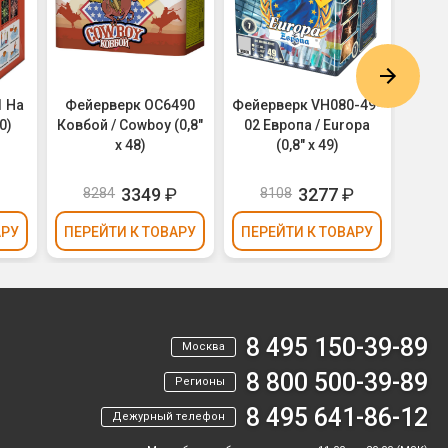
1 На
Фейерверк ОС6490
Фейерверк VH080-49-
Фе
0)
Ковбой / Cowboy (0,8"
02 Европа / Europa
Мула
х 48)
(0,8" х 49)
3349
₽
3277
₽
8284
8108
АРУ
ПЕРЕЙТИ
К ТОВАРУ
ПЕРЕЙТИ
К ТОВАРУ
ПЕР
8 495 150-39-89
Москва
8 800 500-39-89
Регионы
8 495 641-86-12
Дежурный телефон