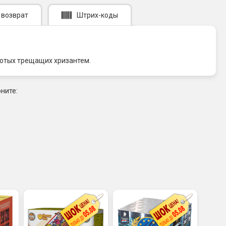
 возврат
Штрих-коды
олотых трещащих хризантем.
ните: