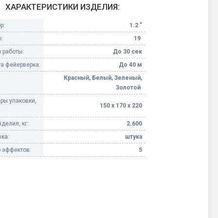
ХАРАКТЕРИСТИКИ ИЗДЕЛИЯ:
Конфетти, серпантин
р:
1.2 "
:
19
Небесные фонарики
 работы:
До 30 сек
а фейерверка:
До 40 м
Оборудование для
спецэффектов
Красный, Белый, Зеленый,
Золотой
кие
ры упаковки,
Елочные гирлянды
150 х 170 х 220
делия, кг:
2.600
Фейерверк-шоу
ные)
ка:
штука
 эффектов:
5