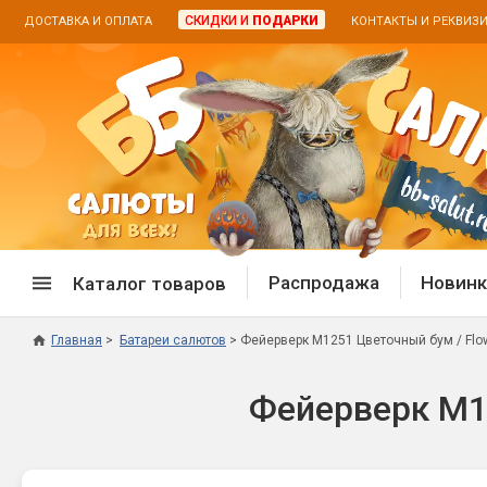
СКИДКИ И
ПОДАРКИ
ДОСТАВКА И ОПЛАТА
КОНТАКТЫ И РЕКВИЗ
Распродажа
Новинк
Каталог товаров
Главная
Батареи салютов
Фейерверк M1251 Цветочный бум / Flowe
Спецпредложение
Дневная
Фейерверк M12
Распродажа фейерверков
Дневные
Распродажа петард
Цветной
Распродажа бенгальских огней
Пневмох