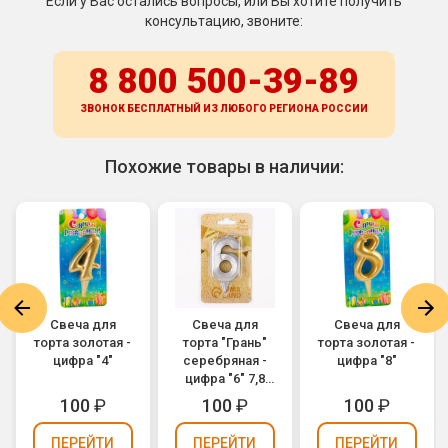
Если у Вас остались вопросы, или Вы хотите получить
консультацию, звоните:
8 800 500-39-89
ЗВОНОК БЕСПЛАТНЫЙ ИЗ ЛЮБОГО РЕГИОНА
РОССИИ
Похожие товары в наличии:
Свеча для
Свеча для
Свеча для
торта золотая -
торта "Грань"
торта золотая -
цифра "4"
серебряная -
цифра "8"
цифра "6" 7,8
см
100
₽
100
₽
100
₽
ПЕРЕЙТИ
ПЕРЕЙТИ
ПЕРЕЙТИ