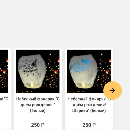
к "С
Небесный фонарик "С
Небесный фонарик "С
Небе
)
днём рождения!"
днём рождения!
днём
(белый)
Шарики" (белый)
Ноты
250
₽
250
₽