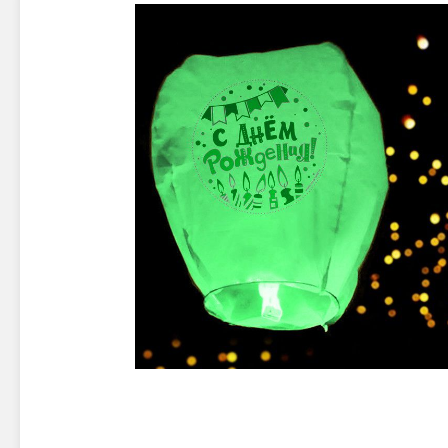
Новинки 2025/26
Петарды
Терочны
Фейерверки на свадьбу
Фитильн
Лимонки,
Фейерверк-шоу
Корсары
Батареи салютов
Цветной дым
Летающи
Хлопушки
Бабочки,
Батареи салютов
Жуки
Циркобл
Маленькие фейерверки
Средние фейерверки
Цветной 
Большие фейерверки
Супер-фейерверки
Факелы ц
Цветной
Стробос
Сигнальн