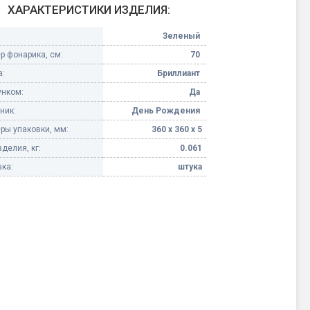
ХАРАКТЕРИСТИКИ ИЗДЕЛИЯ:
Конфетти, серпантин
Зеленый
р фонарика, см:
70
Небесные фонарики
:
Бриллиант
унком:
Да
Оборудование для
спецэффектов
ник:
День Рождения
ры упаковки, мм:
360 х 360 х 5
кие
Елочные гирлянды
делия, кг:
0.061
ка:
штука
Фейерверк-шоу
ные)