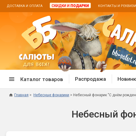
СКИДКИ И
ПОДАРКИ
ДОСТАВКА И ОПЛАТА
КОНТАКТЫ И РЕКВИЗ
Распродажа
Новинк
Каталог товаров
Главная
Небесные фонарики
Небесный фонарик "С днём рождени
Спецпредложение
Дневная
Небесный фон
Распродажа фейерверков
Дневные
Распродажа петард
Цветной
Распродажа бенгальских огней
Пневмох