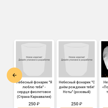
ик "С
Небесный фонарик "Я
Небесный фонарик "С
Не
ия!
люблю тебя" -
днём рождения тебя!
«По
"
сердце фиолетовое
Ноты" (розовый)
т
(Страна Карнавалия)
250
₽
250
₽