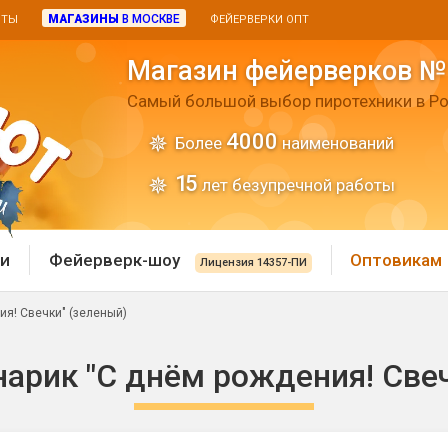
МАГАЗИНЫ
В МОСКВЕ
ИТЫ
ФЕЙЕРВЕРКИ ОПТ
Магазин фейерверков №
Самый большой выбор пиротехники в Ро
4000
Более
наименований
15
лет безупречной работы
и
Фейерверк-шоу
Оптовикам
Лицензия 14357-ПИ
я! Свечки" (зеленый)
 пиротехника
Римские свечи
арик "С днём рождения! Свеч
 батареи
Хлопушки и пневмохло
 дым
лопушки
Маленькие хлопушки