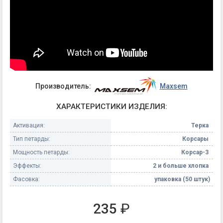
Производитель:
Maxsem
ХАРАКТЕРИСТИКИ ИЗДЕЛИЯ:
Активация:
Терка
Тип петарды:
Корсары
Мощность петарды:
Корсар-3
Эффекты:
2 и больше хлопка
Фасовка:
упаковка (50 штук)
235
₽