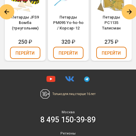
Петарды JFS9
Петарды
Петарды
Бомба
PM095 Yo-ho-ho
РС1135
(треугольник)
/ Корсар-12
Талисман
250
₽
320
₽
275
₽
ПЕРЕЙТИ
ПЕРЕЙТИ
ПЕРЕЙТИ
Только для лиц
старше 16 лет
Москва
8 495 150-39-89
Регионы