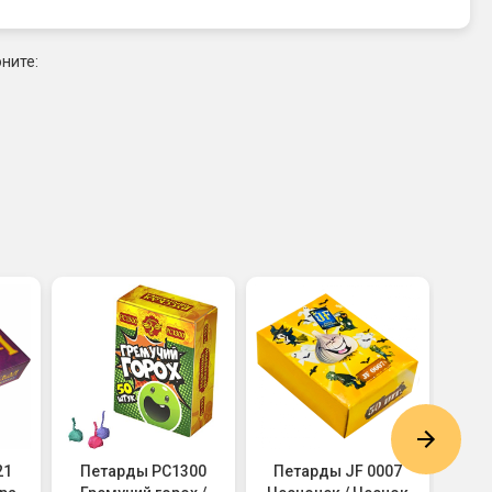
ните:
21
Петарды РС1300
Петарды JF 0007
Пета