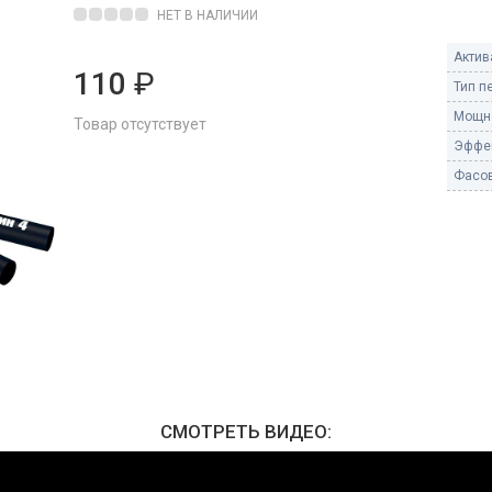
Пневмохлопушки
НЕТ В НАЛИЧИИ
Пружинные хлопушки
Актив
110
₽
е
Тип п
Бенгальские огни
ые
Мощно
Товар отсутствует
 гранаты
Бенгальские огни малые
Эффе
Бенгальские огни большие
Фасов
е и наземные
Фонтаны пиротехничес
 пчелы
Фонтаны в торт (холодные)
Фонтаны сценические (холод
ицы
Фонтаны для улицы
Вулканы
дым и огонь
Ракеты
ветного огня
СМОТРЕТЬ ВИДЕО:
 дым
Фестивальные шары
копы
ая пиротехника