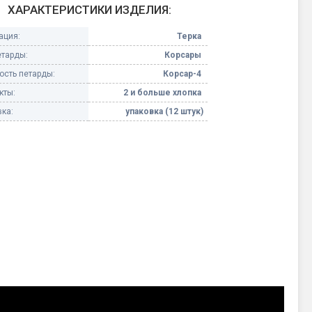
ХАРАКТЕРИСТИКИ ИЗДЕЛИЯ:
Конфетти, серпантин
ация:
Терка
етарды:
Корсары
Небесные фонарики
сть петарды:
Корсар-4
кты:
2 и больше хлопка
Оборудование для
спецэффектов
ка:
упаковка (12 штук)
кие
Елочные гирлянды
Фейерверк-шоу
ные)