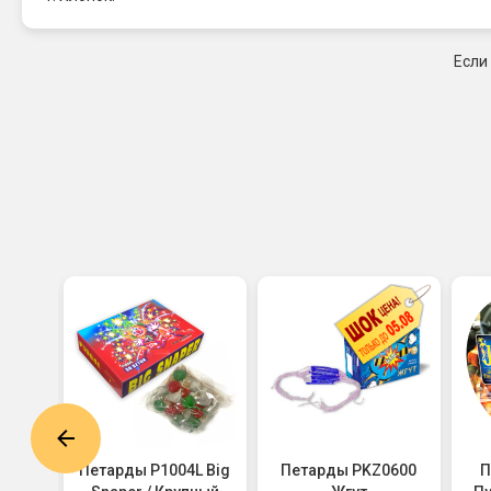
Если
605
Петарды P1004L Big
Петарды PKZ0600
Пе