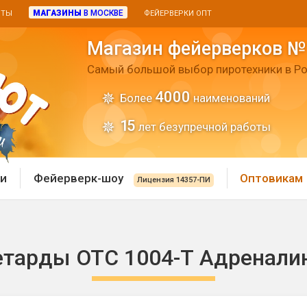
МАГАЗИНЫ
В МОСКВЕ
ИТЫ
ФЕЙЕРВЕРКИ ОПТ
Магазин фейерверков №
Самый большой выбор пиротехники в Ро
4000
Более
наименований
15
лет безупречной работы
и
Фейерверк-шоу
Оптовикам
Лицензия 14357-ПИ
 пиротехника
Римские свечи
тарды ОТС 1004-Т Адренали
 батареи
Хлопушки и пневмохло
 дым
лопушки
Маленькие хлопушки