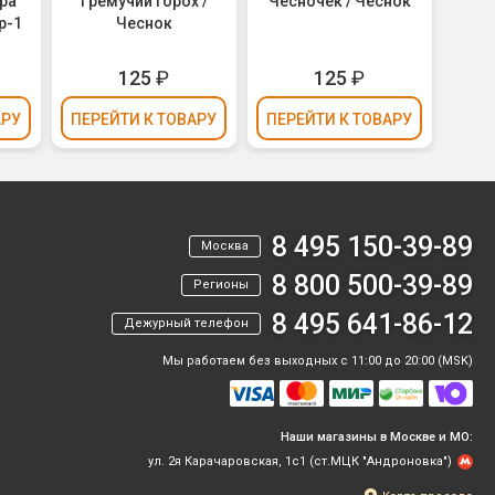
ра
Гремучий горох /
Чесночек / Чеснок
р-1
Чеснок
125
₽
125
₽
АРУ
ПЕРЕЙТИ
К ТОВАРУ
ПЕРЕЙТИ
К ТОВАРУ
ПЕР
8 495 150-39-89
Москва
8 800 500-39-89
Регионы
8 495 641-86-12
Дежурный телефон
Мы работаем без выходных с 11:00 до 20:00 (MSK)
Наши магазины в Москве и МО:
ул. 2я Карачаровская, 1с1 (ст.МЦК "Андроновка")