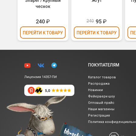
l /
Snaper / Крупный
Жгут
Пу
шары
чеснок
240
₽
95
₽
240
ВАРУ
ПЕРЕЙТИ
К ТОВАРУ
ПЕРЕЙТИ
К ТОВАРУ
ПЕ
ПОКУПАТЕЛЯМ
Лицензия 14357-ПИ
Каталог товаров
Распродажа
Новинки
Фейерверк-шоу
Оптовый прайс
Наши магазины
Регистрация
Политика
конфиденциальн