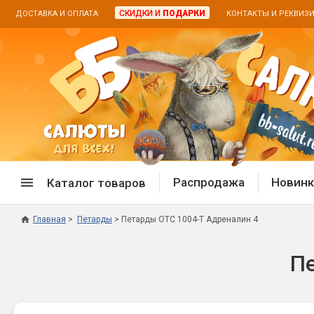
СКИДКИ И
ПОДАРКИ
ДОСТАВКА И ОПЛАТА
КОНТАКТЫ И РЕКВИЗ
Распродажа
Новинк
Каталог товаров
Главная
Петарды
Петарды ОТС 1004-Т Адреналин 4
Спецпредложение
Дневная
Пе
Распродажа фейерверков
Дневные
Распродажа петард
Цветной
Распродажа бенгальских огней
Пневмох