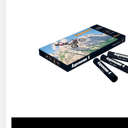
Новинки 2025/26
Петарды
Терочны
Фейерверки на свадьбу
Фитильн
Лимонки,
Фейерверк-шоу
Корсары
Батареи салютов
Цветной дым
Летающи
Хлопушки
Бабочки,
Батареи салютов
Жуки
Циркобл
Маленькие фейерверки
Средние фейерверки
Цветной 
Большие фейерверки
Супер-фейерверки
Факелы ц
Цветной
Стробос
Сигнальн