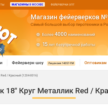
МАГАЗИНЫ
В МОСКВЕ
ИТЫ
ФЕЙЕРВЕРКИ ОПТ
Магазин фейерверков №
Самый большой выбор пиротехники в Ро
4000
Более
наименований
15
лет безупречной работы
и
Фейерверк-шоу
Оптовикам
Лицензия 14357-ПИ
 Red / Красный (1204-0016)
 пиротехника
Римские свечи
18" Круг Металлик Red / Кр
 батареи
Хлопушки и пневмохло
 дым
лопушки
Маленькие хлопушки