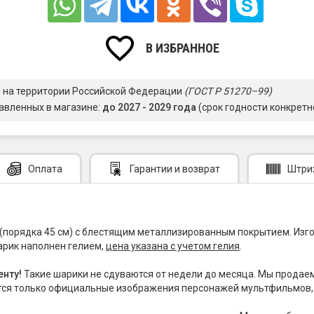
В ИЗБРАННОЕ
я на территории Российской Федерации
(ГОСТ Р 51270–99)
авленных в магазине:
до 2027 - 2029 года
(срок годности конкретн
Оплата
Гарантии
и возврат
Штри
порядка 45 см) с блестящим металлизированным покрытием. Изго
арик наполнен гелием,
цена указана с учетом гелия
.
енту!
Такие шарики не сдуваются от недели до месяца. Мы продае
тся только официальные изображения персонажей мультфильмов, ф