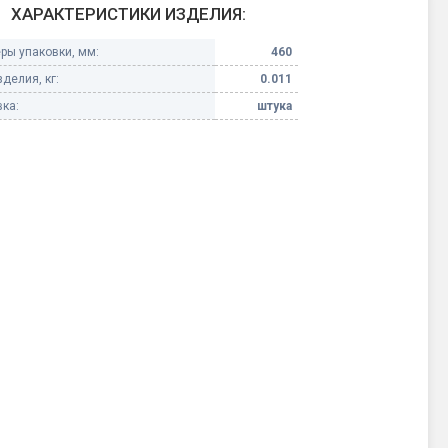
ХАРАКТЕРИСТИКИ ИЗДЕЛИЯ:
Конфетти, серпантин
ры упаковки, мм:
460
делия, кг:
0.011
Небесные фонарики
ка:
штука
Оборудование для
спецэффектов
кие
Елочные гирлянды
Фейерверк-шоу
ные)