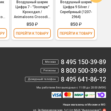
рик
Воздушный шарик
Воздушный шарик
Воз
Цифра 7 - "Зоопарк"
Цифра 9 Silver /
18" 
Крокодил /
Серебряный (1207-
кола
Animaloons Crocodile
2964)
(1207-1689)
850
₽
850
₽
АРУ
ПЕРЕЙТИ
К ТОВАРУ
ПЕРЕЙТИ
К ТОВАРУ
ПЕР
8 495 150-39-89
Москва
8 800 500-39-89
Регионы
8 495 641-86-12
Дежурный телефон
Мы работаем без выходных с 11:00 до 20:00 (MSK)
Наши магазины в Москве и МО:
ул. 2я Карачаровская, 1с1 (ст.МЦК "Андроновка")