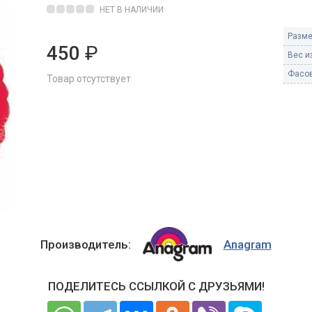
Пневмохлопушки
НЕТ В НАЛИЧИИ
Пружинные хлопушки
Разме
450
₽
е
Вес из
Бенгальские огни
ые
Фасов
Товар отсутствует
 гранаты
Бенгальские огни малые
Бенгальские огни большие
е и наземные
Фонтаны пиротехничес
 пчелы
Фонтаны в торт (холодные)
Фонтаны сценические (холод
ицы
Фонтаны для улицы
Вулканы
дым и огонь
Производитель:
Anagram
Ракеты
ветного огня
 дым
ПОДЕЛИТЕСЬ ССЫЛКОЙ С ДРУЗЬЯМИ!
Фестивальные шары
копы
ая пиротехника