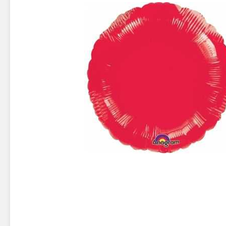
Новинки 2025/26
Петарды
Терочны
Фейерверки на свадьбу
Фитильн
Лимонки,
Фейерверк-шоу
Корсары
Батареи салютов
Цветной дым
Летающи
Хлопушки
Бабочки,
Батареи салютов
Жуки
Циркобл
Маленькие фейерверки
Средние фейерверки
Цветной 
Большие фейерверки
Супер-фейерверки
Факелы ц
Цветной
Стробос
Сигнальн