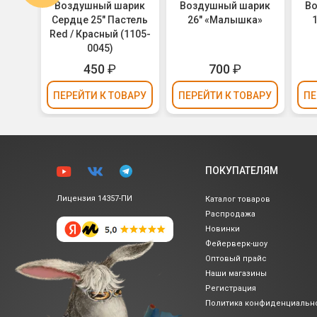
арик
Воздушный шарик
Воздушный шарик
В
шки с
Сердце 25" Пастель
26" «Малышка»
»
Red / Красный (1105-
0045)
450
₽
700
₽
ВАРУ
ПЕРЕЙТИ
К ТОВАРУ
ПЕРЕЙТИ
К ТОВАРУ
ПЕ
ПОКУПАТЕЛЯМ
Лицензия 14357-ПИ
Каталог товаров
Распродажа
Новинки
Фейерверк-шоу
Оптовый прайс
Наши магазины
Регистрация
Политика
конфиденциальн