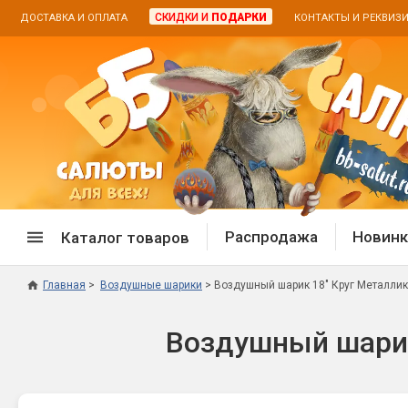
СКИДКИ И
ПОДАРКИ
ДОСТАВКА И ОПЛАТА
КОНТАКТЫ И РЕКВИЗ
Распродажа
Новинк
Каталог товаров
Главная
Воздушные шарики
Воздушный шарик 18" Круг Металлик
Спецпредложение
Дневная
Воздушный шарик 
Распродажа фейерверков
Дневные
Распродажа петард
Цветной
Распродажа бенгальских огней
Пневмох