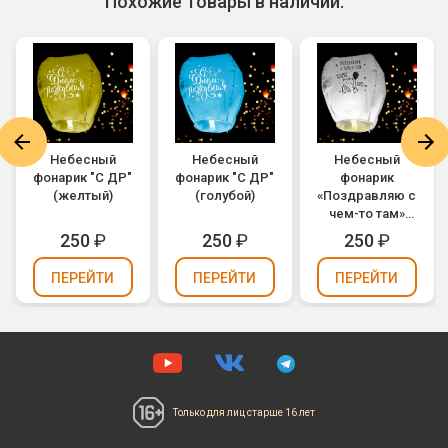
Похожие товары в наличии:
Небесный
Небесный
Небесный
фонарик "С ДР"
фонарик "С ДР"
фонарик
(желтый)
(голубой)
«Поздравляю с
чем-то там»
(белый)
250
₽
250
₽
250
₽
ПЕРЕЙТИ
ПЕРЕЙТИ
ПЕРЕЙТИ
Только для лиц
старше 16 лет