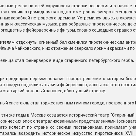
ных выстрелов по всей окружности стрелки возвестили о начале
тов возникла громадная пятнадцатиметровая фигура легендарног
нных кораблей петровского времени. Устремился ввысь в окружен
нная и классическая музыка, разнообразные пиротехнические де
огоцветные фейерверочные фигуры, словно сошедшие с гравюр ст
ителям отдохнуть, огненный бал сменился пиротехническим антр
Ильича Чайковского, и их отражение сверкало яркими красками по
елища стал фейерверк в виде старинного петербургского герба,
рк предварил переименование города, решение о котором было 
 в воздух поднялись тысячи фейерверков, залпы салютов освети
 стал яркий огненный занавес, обогнувший стрелку.
ный спектакль стал торжественным гимном города, построенного
 эти же годы в Москве создается исторический театр "Старинный
орических эпох с театрализованными представлениями (основате
еатр колесит по стране со своими постановками, принимает уч
стараясь возродить историческое искусство пиротехников XVIII