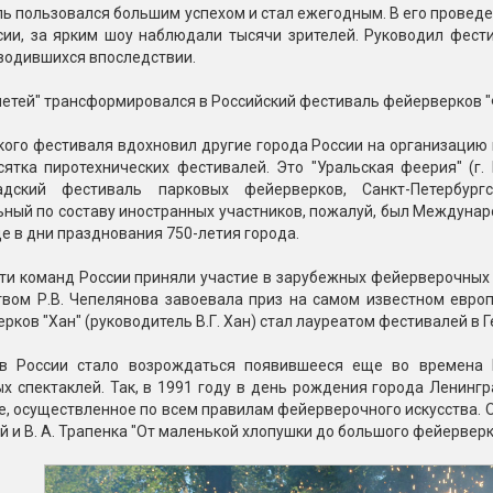
Пневмохлопушки
ь пользовался большим успехом и стал ежегодным. В его провед
Пружинные хлопушки
сии, за ярким шоу наблюдали тысячи зрителей. Руководил фести
водившихся впоследствии.
е
Бенгальские огни
етей" трансформировался в Российский фестиваль фейерверков "
ые
 гранаты
Бенгальские огни малые
ого фестиваля вдохновил другие города России на организацию п
Бенгальские огни большие
ятка пиротехнических фестивалей. Это "Уральская феерия" (г. 
садский фестиваль парковых фейерверков, Санкт-Петерб
е и наземные
ьный по составу иностранных участников, пожалуй, был Междуна
Фонтаны пиротехничес
е в дни празднования 750-летия города.
 пчелы
Фонтаны в торт (холодные)
ти команд России приняли участие в зарубежных фейерверочных 
Фонтаны сценические (холод
твом Р.В. Чепелянова завоевала приз на самом известном евро
ицы
Фонтаны для улицы
рков "Хан" (руководитель В.Г. Хан) стал лауреатом фестивалей в 
Вулканы
дым и огонь
в России стало возрождаться появившееся еще во времена П
 спектаклей. Так, в 1991 году в день рождения города Ленингр
Ракеты
, осуществленное по всем правилам фейерверочного искусства. О
ветного огня
ой и В. А. Трапенка "От маленькой хлопушки до большого фейерверк
 дым
Фестивальные шары
копы
ая пиротехника