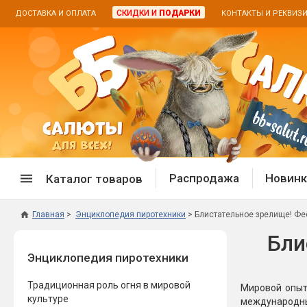
СКИДКИ И
ПОДАРКИ
ДОСТАВКА И ОПЛАТА
КОНТАКТЫ И РЕКВИЗ
Распродажа
Новинк
Каталог товаров
Главная
Энциклопедия пиротехники
Блистательное зрелище! Фе
Спецпредложение
Дневная
Бли
Энциклопедия пиротехники
Распродажа фейерверков
Дневные
Распродажа петард
Цветной
Традиционная роль огня в мировой
Мировой опыт
Распродажа бенгальских огней
Пневмох
культуре
международны