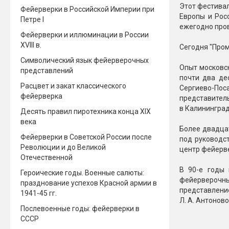
Этот фестивал
Фейерверки в Российской Империи при
Новинки 2025/26
Петарды
Европы и Рос
Петре I
ежегодно про
Фейерверки и иллюминации в России
Терочны
Фейерверки на свадьбу
XVIII в.
Сегодня "Пром
Фитильн
Лимонки,
Символический язык фейерверочных
Фейерверк-шоу
Опыт московск
представлений
Корсары
Батареи салютов
почти два дес
Расцвет и закат классического
Цветной дым
Сергиево-По
фейерверка
Летающи
представител
Хлопушки
в Калининград
Десять правил пиротехника конца XIX
Бабочки,
века
Батареи салютов
Более двадца
Жуки
Фейерверки в Советской России после
под руководс
Циркобл
Революции и до Великой
Маленькие фейерверки
центр фейерве
Отечественной
Средние фейерверки
Цветной 
В 90-е годы 
Большие фейерверки
Героические годы. Военные салюты:
фейерверочных
Супер-фейерверки
празднование успехов Красной армии в
представление
Факелы ц
1941-45 гг.
Л. А. Антонов
Цветной
Послевоенные годы: фейерверки в
Стробос
СССР
Сигнальн