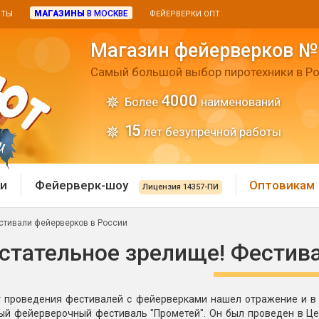
МАГАЗИНЫ
В МОСКВЕ
ИТЫ
ФЕЙЕРВЕРКИ ОПТ
Магазин фейерверков №
Самый большой выбор пиротехники в Ро
4000
Более
наименований
15
лет безупречной работы
и
Фейерверк-шоу
Оптовикам
Лицензия 14357-ПИ
стивали фейерверков в России
 пиротехника
Римские свечи
стательное зрелище! Фестив
 батареи
Хлопушки и пневмохло
 дым
 проведения фестивалей с фейерверками нашел отражение и в с
лопушки
Маленькие хлопушки
й фейерверочный фестиваль "Прометей". Он был проведен в Цен