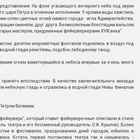
 представления. На фоне угасающего вечернего неба под звуки
о царя Петра в огненном исполнении. У кромки воды зажглись
ии сотен цветных огней символ города - игла Адмиралтейства.
корации сменяли, друг друга. Великолепным блестящим вальсом
арых мастеров, придуманные фейерверкерами XVIII века".
актом: десятки искрометных фонтанов поднялись в воздух под
 водной глади реки Невы, подобно лебединому танцу.
 ярким огнем взметнувшийся в небеса впервые за очень много
принято впоследствии. В качестве заключительного аккорда
ли небесную гладь и отразились в водной глади Невы. Финалом
 Петром Великим.
 фейерверк", который ставит фейерверочные спектакли в стиле
ль театра и его бессменный руководитель О.А. Крылов). Более
астие в фестивалях, празднованиях дней городов, юбилеях и
 века. Кстати, первая постановка театра так и называлась -