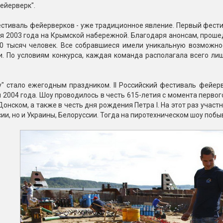
ейерверк".
стиваль фейерверков - уже традиционное явление. Первый фести
ая 2003 года на Крымской набережной. Благодаря анонсам, прош
50 тысяч человек. Все собравшиеся имели уникальную возможно
и. По условиям конкурса, каждая команда располагала всего ли
у" стало ежегодным праздником. II Российский фестиваль фейер
 2004 года. Шоу проводилось в честь 615-летия с момента первог
онском, а также в честь дня рождения Петра I. На этот раз уч
сии, но и Украины, Белоруссии. Тогда на пиротехническом шоу побы