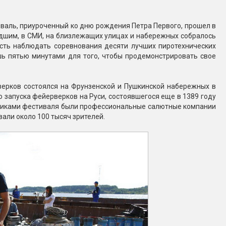
валь, приуроченный ко дню рождения Петра Первого, прошел в
едшим, в СМИ, на близлежащих улицах и набережных собралось
сть наблюдать соревнования десяти лучших пиротехнических
шь пятью минутами для того, чтобы продемонстрировать свое
верков состоялся на Фрунзенской и Пушкинской набережных в
о запуска фейерверков на Руси, состоявшегося еще в 1389 году
астниками фестиваля были профессиональные салютные компании
вали около 100 тысяч зрителей.