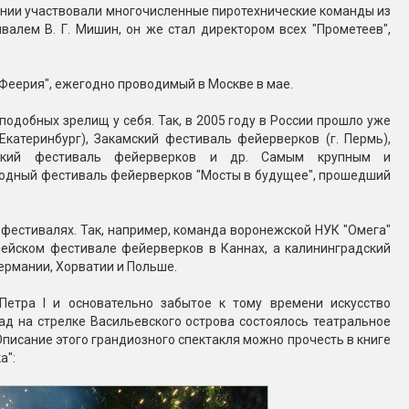
ении участвовали многочисленные пиротехнические команды из
Конфетти, серпантин
валем В. Г. Мишин, он же стал директором всех "Прометеев",
Небесные фонарики
Феерия", ежегодно проводимый в Москве в мае.
одобных зрелищ у себя. Так, в 2005 году в России прошло уже
Оборудование для
Екатеринбург), Закамский фестиваль фейерверков (г. Пермь),
спецэффектов
ургский фестиваль фейерверков и др. Самым крупным и
родный фестиваль фейерверков "Мосты в будущее", прошедший
кие
Елочные гирлянды
фестивалях. Так, например, команда воронежской НУК "Омега"
Фейерверк-шоу
ные)
пейском фестивале фейерверков в Каннах, а калининградский
Германии, Хорватии и Польше.
етра I и основательно забытое к тому времени искусство
ад на стрелке Васильевского острова состоялось театральное
писание этого грандиозного спектакля можно прочесть в книге
а":