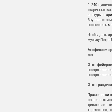
"...240 пушеч
старинных кан
контуры стари
Звучала стари
пронеслись мн
Чтобы дать зр
музыку Петра 
Апофеозом зр
лет.
Этот фейерве
представления
представления
Этот грандиоз
Практически в
различных ист
десяти лет т
торжествах, 