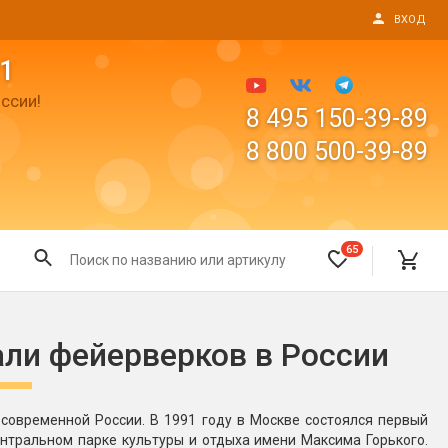
ВХОД
1
ссии!
8 495 150-39-89
8 800 500-39-89
65
Все для праздника
али фейерверков в России
Светящиеся предметы
пушки
Свечи для торта
овременной России. В 1991 году в Москве состоялся первый
Фонтаны в торт (холодные)
тральном парке культуры и отдыха имени Максима Горького.