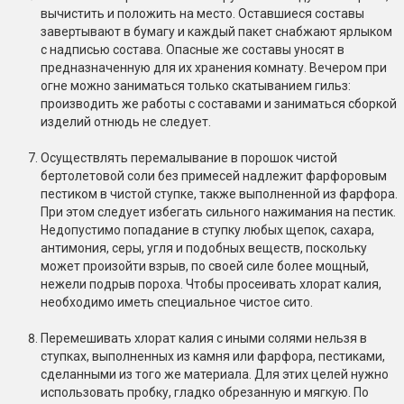
вычистить и положить на место. Оставшиеся составы
завертывают в бумагу и каждый пакет снабжают ярлыком
с надписью состава. Опасные же составы уносят в
предназначенную для их хранения комнату. Вечером при
огне можно заниматься только скатыванием гильз:
производить же работы с составами и заниматься сборкой
изделий отнюдь не следует.
Осуществлять перемалывание в порошок чистой
бертолетовой соли без примесей надлежит фарфоровым
пестиком в чистой ступке, также выполненной из фарфора.
При этом следует избегать сильного нажимания на пестик.
Недопустимо попадание в ступку любых щепок, сахара,
антимония, серы, угля и подобных веществ, поскольку
может произойти взрыв, по своей силе более мощный,
нежели подрыв пороха. Чтобы просеивать хлорат калия,
необходимо иметь специальное чистое сито.
Перемешивать хлорат калия с иными солями нельзя в
ступках, выполненных из камня или фарфора, пестиками,
сделанными из того же материала. Для этих целей нужно
использовать пробку, гладко обрезанную и мягкую. По