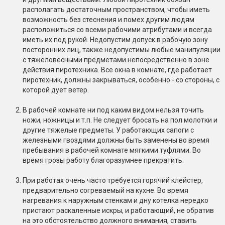
располагать достаточным пространством, чтобы иметь
возможность без стеснения и помех другим людям
расположиться со всеми рабочими атрибутами и всегда
иметь их под рукой. Недопустим допуск в рабочую зону
посторонних лиц, также недопустимы любые манипуляции
с тяжеловесными предметами непосредственно в зоне
действия пиротехника. Все окна в комнате, где работает
пиротехник, должны закрываться, особенно - со стороны, с
которой дует ветер.
В рабочей комнате ни под каким видом нельзя точить
ножи, ножницы и т.п. Не следует бросать на пол молотки и
другие тяжелые предметы. У работающих сапоги с
железными гвоздями должны быть заменены во время
пребывания в рабочей комнате мягкими туфлями. Во
время грозы работу благоразумнее прекратить.
При работах очень часто требуется горячий клейстер,
предварительно согреваемый на кухне. Во время
нагревания к наружным стенкам и дну котелка нередко
пристают раскаленные искры, и работающий, не обратив
на это обстоятельство должного внимания, ставить