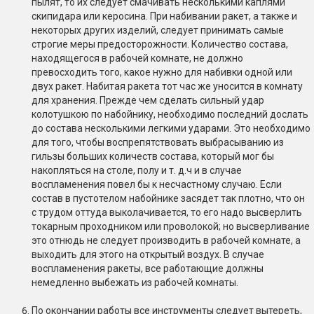
пылят, то их следует смачивать несколькими каплями
скипидара или керосина. При набивании ракет, а также и
некоторых других изделий, следует принимать самые
строгие меры предосторожности. Количество состава,
находящегося в рабочей комнате, не должно
превосходить того, какое нужно для набивки одной или
двух ракет. Набитая ракета тот час же уносится в комнату
для хранения. Прежде чем сделать сильный удар
колотушкою по набойнику, необходимо последний дослать
до состава несколькими легкими ударами. Это необходимо
для того, чтобы воспрепятствовать выбрасыванию из
гильзы больших количеств состава, который мог бы
накопляться на столе, полу и т. д.ч и в случае
воспламенения повел бы к несчастному случаю. Если
состав в пустотелом набойнике засядет так плотно, что он
с трудом оттуда выколачивается, то его надо высверлить
токарным проходником или проволокой; но высверливание
это отнюдь не следует производить в рабочей комнате, а
выходить для этого на открытый воздух. В случае
воспламенения ракеты, все работающие должны
немедленно выбежать из рабочей комнаты.
По окончании работы все инструменты следует вытереть,