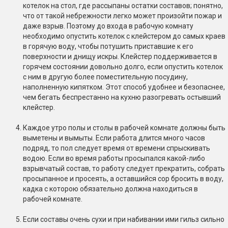
котелок на стол, где рассыпаны остатки составов; понятно,
что от такой небрежности легко может произойти пожар и
даже взрыв. Поэтому до входа в рабочую комнату
необходимо опустить котелок с клейстером до самых краев
в горячую воду, чтобы потушить приставшие к его
поверхности и днищу искры. Клейстер поддерживается в
горячем состоянии довольно долго, если опустить котелок
с ним в другую более поместительную посудину,
наполненную кипятком. Этот способ удобнее и безопаснее,
чем бегать беспрестанно на кухню разогревать остывший
клейстер.
Каждое утро полы и столы в рабочей комнате должны быть
выметены и вымыты. Если работа длится много часов
подряд, то пол следует время от времени спрыскивать
водою. Если во время работы просыпался какой-либо
взрывчатый состав, то работу следует прекратить, собрать
просыпанное и просеять, а оставшийся сор бросить в воду,
кадка с которою обязательно должна находиться в
рабочей комнате.
Если составы очень сухи и при набивании ими гильз сильно