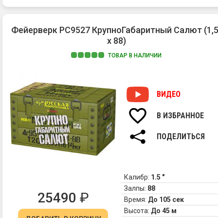
Фейерверк РС9527 КрупноГабаритный Салют (1,5
х 88)
ТОВАР В НАЛИЧИИ
ВИДЕО
В ИЗБРАННОЕ
ПОДЕЛИТЬСЯ
Калибр:
1.5 "
Залпы:
88
25490
₽
Время:
До 105 сек
Высота:
До 45 м