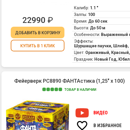
Калибр:
1.1 "
Залпы:
100
22990
₽
Время:
До 60 сек
Высота:
До 50 м
ДОБАВИТЬ
В КОРЗИНУ
Особенности:
Выраженный 
Эффекты:
Шуршащие паучки, Шлейф, 
КУПИТЬ В 1 КЛИК
Цвет:
Оранжевый, Красный,
Праздник:
Новый Год, Юбил
Фейерверк РС8890 ФАНТАстика (1,25" х 100)
ТОВАР В НАЛИЧИИ
ВИДЕО
В ИЗБРАННОЕ