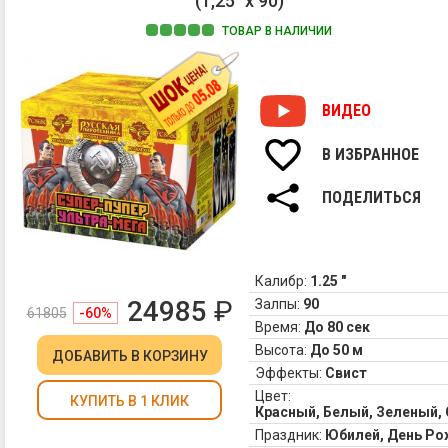
(1,25" х 90)
ТОВАР В НАЛИЧИИ
ВИДЕО
В ИЗБРАННОЕ
ПОДЕЛИТЬСЯ
Калибр:
1.25 "
24985
₽
Залпы:
90
61805
-60%
Время:
До 80 сек
Высота:
До 50 м
ДОБАВИТЬ
В КОРЗИНУ
Эффекты:
Свист
Цвет:
КУПИТЬ В 1 КЛИК
Красный, Белый, Зеленый,
Праздник:
Юбилей, День Ро