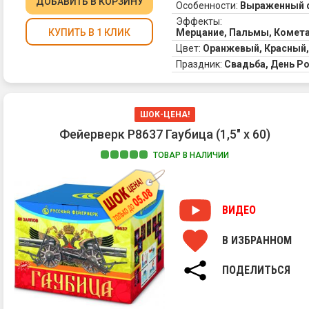
ДОБАВИТЬ
В КОРЗИНУ
Особенности:
Выраженный 
Эффекты:
Мерцание, Пальмы, Комета
КУПИТЬ В 1 КЛИК
Цвет:
Оранжевый, Красный,
Праздник:
Свадьба, День Р
ШОК-ЦЕНА!
Фейерверк Р8637 Гаубица (1,5" х 60)
ТОВАР В НАЛИЧИИ
ВИДЕО
В ИЗБРАННОМ
ПОДЕЛИТЬСЯ