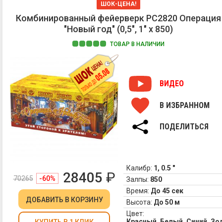
ШОК-ЦЕНА!
Комбинированный фейерверк РС2820 Операция
"Новый год" (0,5", 1" х 850)
ТОВАР В НАЛИЧИИ
ВИДЕО
В ИЗБРАННОМ
ПОДЕЛИТЬСЯ
Калибр:
1, 0.5 "
28405
₽
70265
-60%
Залпы:
850
Время:
До 45 сек
ДОБАВИТЬ
В КОРЗИНУ
Высота:
До 50 м
Цвет:
Красный, Белый, Синий, З
КУПИТЬ В 1 КЛИК