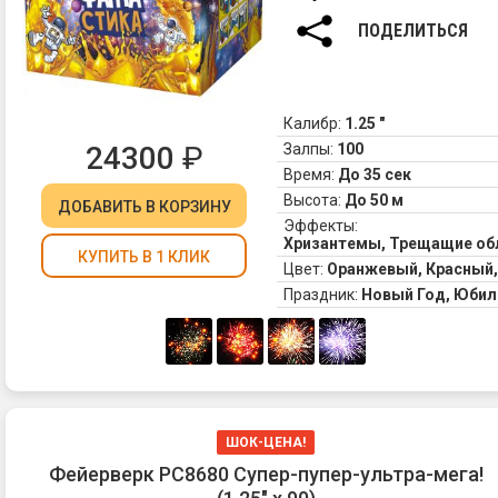
ПОДЕЛИТЬСЯ
Калибр:
1.25 "
24300
₽
Залпы:
100
Время:
До 35 сек
Высота:
До 50 м
ДОБАВИТЬ
В КОРЗИНУ
Эффекты:
Хризантемы, Трещащие обл
КУПИТЬ В 1 КЛИК
Цвет:
Оранжевый, Красный,
Праздник:
Новый Год, Юбил
ШОК-ЦЕНА!
Фейерверк РС8680 Супер-пупер-ультра-мега!