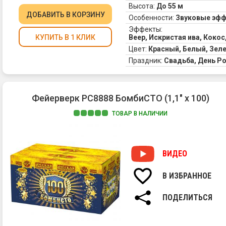
Высота:
До 55 м
ДОБАВИТЬ
В КОРЗИНУ
Особенности:
Звуковые эф
Эффекты:
Веер, Искристая ива, Коко
КУПИТЬ В 1 КЛИК
Цвет:
Красный, Белый, Зел
Праздник:
Свадьба, День Р
Фейерверк РС8888 БомбиСТО (1,1" х 100)
ТОВАР В НАЛИЧИИ
ВИДЕО
В ИЗБРАННОЕ
ПОДЕЛИТЬСЯ