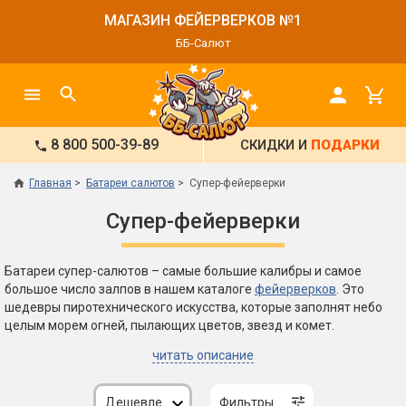
МАГАЗИН ФЕЙЕРВЕРКОВ №1
ББ-Салют
8 800 500-39-89
СКИДКИ И
ПОДАРКИ
Главная
Батареи салютов
Супер-фейерверки
Супер-фейерверки
Батареи супер-салютов – самые большие калибры и самое
большое число залпов в нашем каталоге
фейерверков
. Это
шедевры пиротехнического искусства, которые заполнят небо
целым морем огней, пылающих цветов, звезд и комет.
читать описание
Дешевле
Фильтры