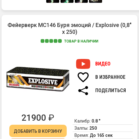
Фейерверк MC146 Буря эмоций / Explosive (0,8"
х 250)
ТОВАР В НАЛИЧИИ
ВИДЕО
В ИЗБРАННОЕ
ПОДЕЛИТЬСЯ
21900
₽
Калибр:
0.8 "
Залпы:
250
ДОБАВИТЬ
В КОРЗИНУ
Время:
До 165 сек