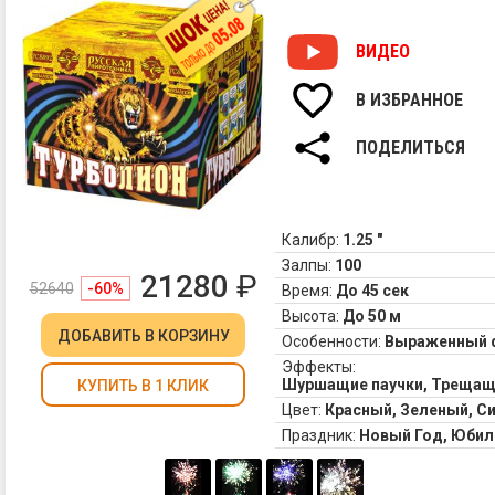
ВИДЕО
В ИЗБРАННОЕ
ПОДЕЛИТЬСЯ
Калибр:
1.25 "
Залпы:
100
21280
₽
52640
-60%
Время:
До 45 сек
Высота:
До 50 м
ДОБАВИТЬ
В КОРЗИНУ
Особенности:
Выраженный 
Эффекты:
Шуршащие паучки, Трещащи
КУПИТЬ В 1 КЛИК
Цвет:
Красный, Зеленый, С
Праздник:
Новый Год, Юбил