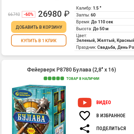
Калибр:
1.5 "
26980
₽
66740
-60%
Залпы:
60
Время:
До 110 сек
ДОБАВИТЬ
В КОРЗИНУ
Высота:
До 50 м
Цвет:
Зеленый, Желтый, Красный
КУПИТЬ В 1 КЛИК
Праздник:
Свадьба, День Р
Фейерверк Р8780 Булава (2,8" х 16)
ТОВАР В НАЛИЧИИ
ВИДЕО
В ИЗБРАННОЕ
ПОДЕЛИТЬСЯ