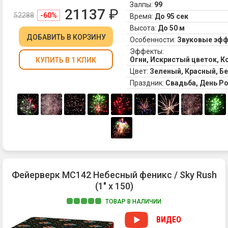
Залпы:
99
21137
₽
52288
-60%
Время:
До 95 сек
Высота:
До 50 м
ДОБАВИТЬ
В КОРЗИНУ
Особенности:
Звуковые эф
Эффекты:
Огни, Искристый цветок, 
КУПИТЬ В 1 КЛИК
Цвет:
Зеленый, Красный, Б
Праздник:
Свадьба, День Р
Фейерверк MC142 Небесный феникс / Sky Rush
(1" х 150)
ТОВАР В НАЛИЧИИ
ВИДЕО