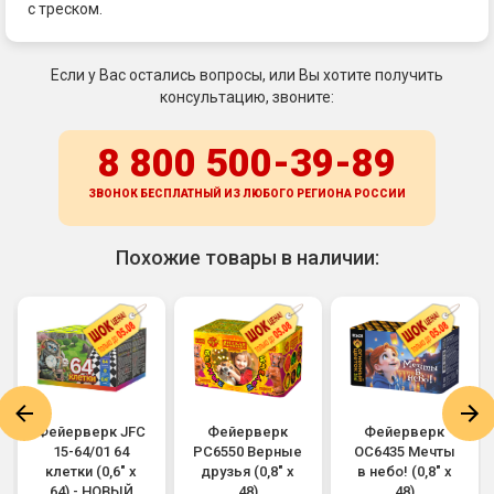
с треском.
Если у Вас остались вопросы, или Вы хотите получить
консультацию, звоните:
8 800 500-39-89
ЗВОНОК БЕСПЛАТНЫЙ ИЗ ЛЮБОГО РЕГИОНА
РОССИИ
Похожие товары в наличии:
Фейерверк JFC
Фейерверк
Фейерверк
15-64/01 64
РС6550 Верные
ОС6435 Мечты
клетки (0,6" х
друзья (0,8" х
в небо! (0,8" х
64) - НОВЫЙ
48)
48)