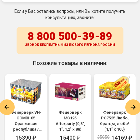
Если у Вас остались вопросы, или Вы хотите получить
консультацию, звоните:
8 800 500-39-89
ЗВОНОК БЕСПЛАТНЫЙ ИЗ ЛЮБОГО РЕГИОНА
РОССИИ
Похожие товары в наличии:
Фейерверк VH-
Фейерверк
Фейерверк
COMBI-05
MC125
РС7525 Любо,
Оранжевая
Afterparty (0,8",
братцы, любо!
республика /
1", 1,2" х 88)
(1,1" х 100)
Orange Vrijstaat
15390
₽
15400
₽
14169
₽
35050