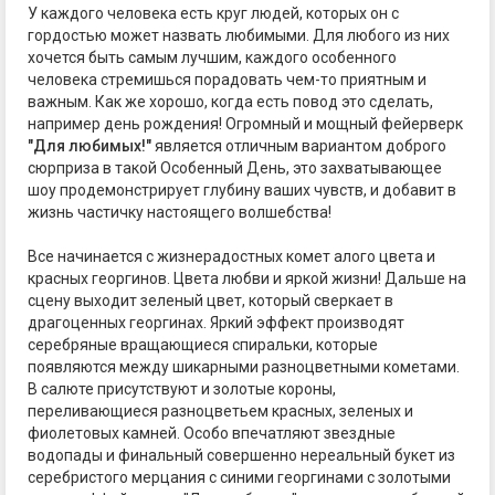
У каждого человека есть круг людей, которых он с
гордостью может назвать любимыми. Для любого из них
хочется быть самым лучшим, каждого особенного
человека стремишься порадовать чем-то приятным и
важным. Как же хорошо, когда есть повод это сделать,
например день рождения! Огромный и мощный фейерверк
"Для любимых!"
является отличным вариантом доброго
сюрприза в такой Особенный День, это захватывающее
шоу продемонстрирует глубину ваших чувств, и добавит в
жизнь частичку настоящего волшебства!
Все начинается с жизнерадостных комет алого цвета и
красных георгинов. Цвета любви и яркой жизни! Дальше на
сцену выходит зеленый цвет, который сверкает в
драгоценных георгинах. Яркий эффект производят
серебряные вращающиеся спиральки, которые
появляются между шикарными разноцветными кометами.
В салюте присутствуют и золотые короны,
переливающиеся разноцветьем красных, зеленых и
фиолетовых камней. Особо впечатляют звездные
водопады и финальный совершенно нереальный букет из
серебристого мерцания с синими георгинами с золотыми