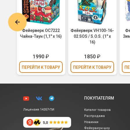
MC20-
Фейерверк ОС7222
Фейерверк VH100-16-
Фе
 х 19)
Чайна-Таун (1,1" х 16)
02 SOS / S.O.S. (1" х
Зим
16)
₽
1990
₽
1850
₽
ВАРУ
ПЕРЕЙТИ
К ТОВАРУ
ПЕРЕЙТИ
К ТОВАРУ
ПЕ
ПОКУПАТЕЛЯМ
Лицензия 14357-ПИ
Каталог товаров
Распродажа
Новинки
Фейерверк-шоу