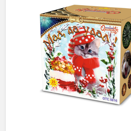
Новинки 2025/26
Петарды
Терочны
Фейерверки на свадьбу
Фитильн
Лимонки,
Фейерверк-шоу
Корсары
Батареи салютов
Цветной дым
Летающи
Хлопушки
Бабочки,
Батареи салютов
Жуки
Циркобл
Маленькие фейерверки
Средние фейерверки
Цветной 
Большие фейерверки
Супер-фейерверки
Факелы ц
Цветной
Стробос
Сигнальн