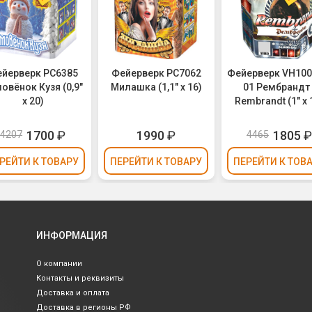
йерверк РС6385
Фейерверк РС7062
Фейерверк VH100
овёнок Кузя (0,9"
Милашка (1,1" х 16)
01 Рембрандт 
х 20)
Rembrandt (1" х 
1700
₽
1990
₽
1805
4207
4465
РЕЙТИ
К ТОВАРУ
ПЕРЕЙТИ
К ТОВАРУ
ПЕРЕЙТИ
К ТОВ
ИНФОРМАЦИЯ
О компании
Контакты и реквизиты
Доставка и оплата
Доставка в регионы РФ