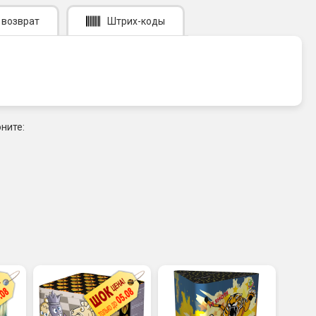
 возврат
Штрих-коды
ните: