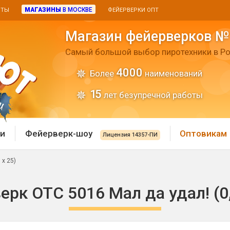
МАГАЗИНЫ
В МОСКВЕ
ИТЫ
ФЕЙЕРВЕРКИ ОПТ
Магазин фейерверков №
Самый большой выбор пиротехники в Ро
4000
Более
наименований
15
лет безупречной работы
и
Фейерверк-шоу
Оптовикам
Лицензия 14357-ПИ
 х 25)
 пиротехника
Римские свечи
рк ОТС 5016 Мал да удал! (0,
 батареи
Хлопушки и пневмохло
 дым
лопушки
Маленькие хлопушки