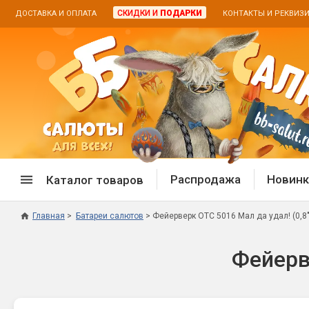
СКИДКИ И
ПОДАРКИ
ДОСТАВКА И ОПЛАТА
КОНТАКТЫ И РЕКВИЗ
Распродажа
Новинк
Каталог товаров
Главная
Батареи салютов
Фейерверк ОТС 5016 Мал да удал! (0,8"
Спецпредложение
Дневная
Фейерве
Распродажа фейерверков
Дневные
Распродажа петард
Цветной
Распродажа бенгальских огней
Пневмох