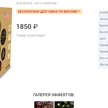
Пневмохлопушки
НЕТ В НАЛИЧИИ
Пружинные хлопушки
Калиб
е
Залпы
Бенгальские огни
ые
1850
₽
Время
 гранаты
Бенгальские огни малые
Высот
Товар отсутствует
Бенгальские огни большие
Цвет:
Празд
е и наземные
Фонтаны пиротехничес
Разме
 пчелы
Вес из
Фонтаны в торт (холодные)
Фонтаны сценические (холод
Фасов
ицы
Фонтаны для улицы
Вулканы
дым и огонь
Ракеты
ветного огня
ГАЛЕРЕЯ ЭФФЕКТОВ:
 дым
Фестивальные шары
копы
ая пиротехника