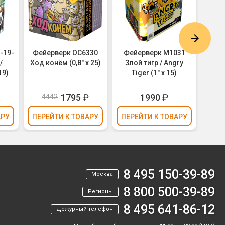
-19-
Фейерверк ОС6330
Фейерверк M1031
Фей
/
Ход конём (0,8" х 25)
Злой тигр / Angry
Моцар
19)
Tiger (1" х 15)
₽
1795
₽
1990
₽
4442
4
АРУ
ПЕРЕЙТИ
К ТОВАРУ
ПЕРЕЙТИ
К ТОВАРУ
ПЕР
8 495 150-39-89
Москва
8 800 500-39-89
Регионы
8 495 641-86-12
Дежурный телефон