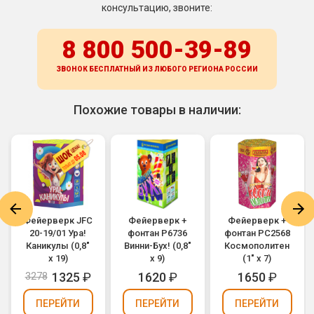
консультацию, звоните:
8 800 500-39-89
ЗВОНОК БЕСПЛАТНЫЙ ИЗ ЛЮБОГО РЕГИОНА
РОССИИ
Похожие товары в наличии:
Фейерверк JFС
Фейерверк +
Фейерверк +
20-19/01 Ура!
фонтан Р6736
фонтан РС2568
Каникулы (0,8"
Винни-Бух! (0,8"
Космополитен
х 19)
х 9)
(1" х 7)
1325
₽
1620
₽
1650
₽
3278
ПЕРЕЙТИ
ПЕРЕЙТИ
ПЕРЕЙТИ