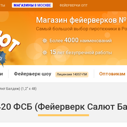
МАГАЗИНЫ
В МОСКВЕ
ИТЫ
ФЕЙЕРВЕРКИ ОПТ
Магазин фейерверков №
Самый большой выбор пиротехники в Ро
4000
Более
наименований
15
лет безупречной работы
и
Фейерверк-шоу
Оптовикам
Лицензия 14357-ПИ
т Балдеж) (1,2" х 48)
 пиротехника
Римские свечи
20 ФСБ (Фейерверк Салют Балд
 батареи
Хлопушки и пневмохло
 дым
лопушки
Маленькие хлопушки