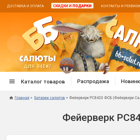
СКИДКИ И
ПОДАРКИ
ДОСТАВКА И ОПЛАТА
КОНТАКТЫ И РЕКВИЗ
Распродажа
Новинк
Каталог товаров
Главная
Батареи салютов
Фейерверк РС8420 ФСБ (Фейерверк Салю
Спецпредложение
Дневная
Фейерверк РС84
Распродажа фейерверков
Дневные
Распродажа петард
Цветной
Распродажа бенгальских огней
Пневмох