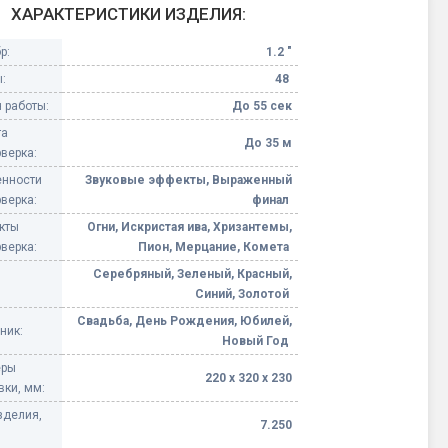
ХАРАКТЕРИСТИКИ ИЗДЕЛИЯ:
Конфетти, серпантин
р:
1.2 "
:
48
Небесные фонарики
 работы:
До 55 сек
та
Оборудование для
До 35 м
верка:
спецэффектов
нности
Звуковые эффекты, Выраженный
верка:
финал
кие
Елочные гирлянды
кты
Огни, Искристая ива, Хризантемы,
верка:
Пион, Мерцание, Комета
Фейерверк-шоу
ные)
Серебряный, Зеленый, Красный,
Синий, Золотой
Свадьба, День Рождения, Юбилей,
ник:
Новый Год
еры
220 х 320 х 230
вки, мм:
зделия,
7.250