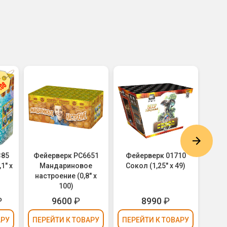
385
Фейерверк РС6651
Фейерверк 01710
Фейе
1" х
Мандариновое
Сокол (1,25" х 49)
Wu 
настроение (0,8" х
100)
₽
9600
₽
8990
₽
АРУ
ПЕРЕЙТИ
К ТОВАРУ
ПЕРЕЙТИ
К ТОВАРУ
ПЕР