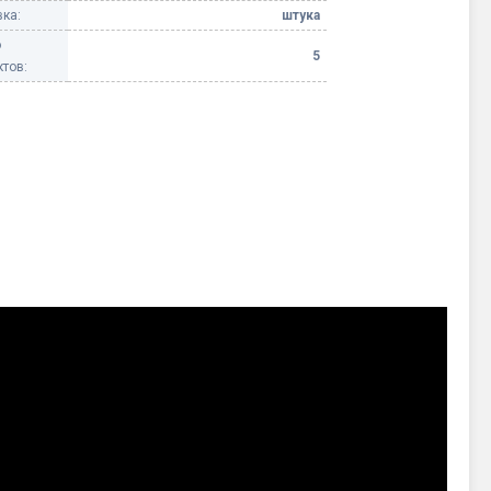
ка:
штука
о
5
тов: