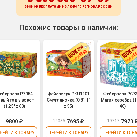
ЗВОНОК БЕСПЛАТНЫЙ ИЗ ЛЮБОГО РЕГИОНА
РОССИИ
Похожие товары в наличии:
ейерверк Р7954
Фейерверк PKU3201
Фейерверк РС7
вый год у ворот
Смугляночка (0,8", 1"
Магия серебра (1,
(1,25" х 60)
х 55)
48)
9800
₽
7695
₽
7970
19035
19717
РЕЙТИ
К ТОВАРУ
ПЕРЕЙТИ
К ТОВАРУ
ПЕРЕЙТИ
К ТОВ