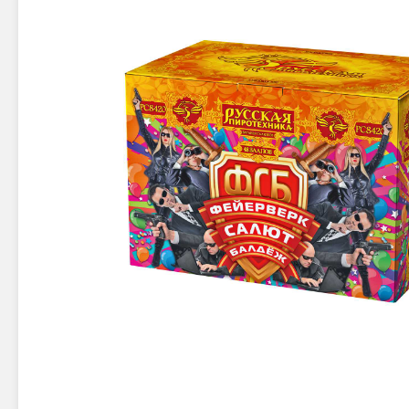
Новинки 2025/26
Петарды
Терочны
Фейерверки на свадьбу
Фитильн
Лимонки,
Фейерверк-шоу
Корсары
Батареи салютов
Цветной дым
Летающи
Хлопушки
Бабочки,
Батареи салютов
Жуки
Циркобл
Маленькие фейерверки
Средние фейерверки
Цветной 
Большие фейерверки
Супер-фейерверки
Факелы ц
Цветной
Стробос
Сигнальн