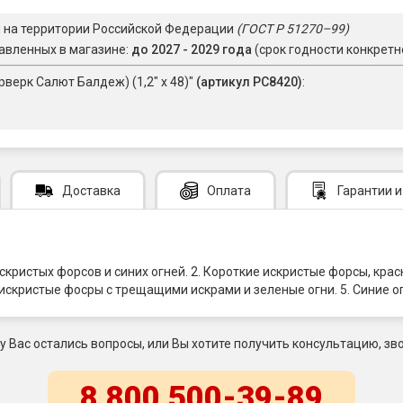
я на территории Российской Федерации
(ГОСТ Р 51270–99)
авленных в магазине:
до 2027 - 2029 года
(срок годности конкретн
верк Салют Балдеж) (1,2" х 48)"
(артикул РС8420)
:
Доставка
Оплата
Гарантии
и
кристых форсов и синих огней. 2. Короткие искристые форсы, кра
искристые фосры с трещащими искрами и зеленые огни. 5. Синие ог
 у Вас остались вопросы, или Вы хотите получить консультацию, зво
8 800 500-39-89