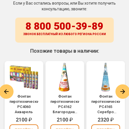
Если у Вас остались вопросы, или Вы хотите получить
консультацию, звоните:
8 800 500-39-89
ЗВОНОК БЕСПЛАТНЫЙ ИЗ ЛЮБОГО РЕГИОНА
РОССИИ
Похожие товары в наличии:
Фонтан
Фонтан
Фонтан
пиротехнический
пиротехнический
пиротехнический
РС4060
РС4162
РС4165
Акварель
Благородная
Серебро
Фудзияма
персидской
2100
₽
2100
₽
2320
₽
ночи