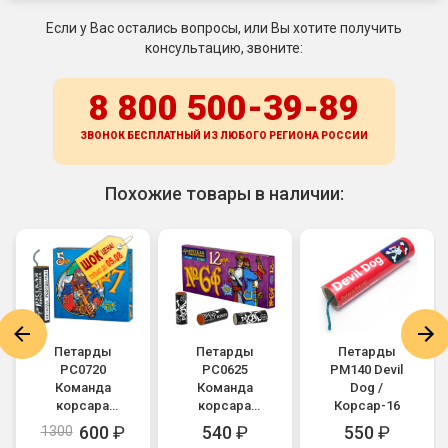
Если у Вас остались вопросы, или Вы хотите получить
консультацию, звоните:
8 800 500-39-89
ЗВОНОК БЕСПЛАТНЫЙ ИЗ ЛЮБОГО РЕГИОНА
РОССИИ
Похожие товары в наличии:
Петарды
Петарды
Петарды
РС0720
РС0625
PM140 Devil
Команда
Команда
Dog /
корсара
корсара
Корсар-16
Моргана 7ф /
Моргана 6ф /
600
₽
540
₽
550
₽
1300
Корсар-7
Корсар-6