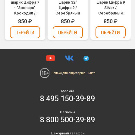
шарик Цифра 7
шарик 32"
шарик Цифра 9
- "Зоопарк"
Цифра 2 /
Silver /
Крокодил /
Серебряный
Серебряный
Animaloons
(1207-2964)
850
₽
850
₽
850
₽
Crocodile
(1207-1689)
ПЕРЕЙТИ
ПЕРЕЙТИ
ПЕРЕЙТИ
Только для лиц
старше 16 лет
Москва
8 495 150-39-89
Регионы
8 800 500-39-89
Дежурный телефон