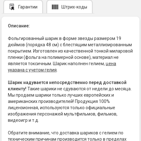
Гарантии
Штрих-коды
Описание:
Фольгированный шарик в форме звезды размером 19
дюймов (порядка 48 см) с блестящим металлизированным
покрытием. Изготовлен из качественной тонкой миларовой
пленки (фольга на полимерной основе), материал не
является токсичным. Шарик наполнен гелием,
цена
указана с учетом гелия
.
Шарик надувается непосредственно перед доставкой
клиенту!
Такие шарики не сдуваются от недели до месяца.
Мы продаем шарики только лучших европейских и
американских производителей! Продукция 100%
лицензионная, используются только официальные
изображения персонажей мультфильмов, фильмов,
видеоигр и т.д.
Обратите внимание, что доставка шариков с гелием по
техническим причинам производится только в пределах