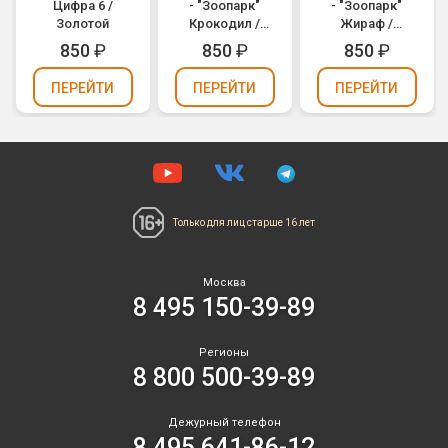
Цифра 6 /
- "Зоопарк"
- "Зоопарк"
Золотой
Крокодил /
Жираф /
Animaloons
Animaloons
850
₽
850
₽
850
₽
Crocodile
Giraffe (1207-
(1207-1689)
1684)
ПЕРЕЙТИ
ПЕРЕЙТИ
ПЕРЕЙТИ
Только для лиц
старше 16 лет
Москва
8 495 150-39-89
Регионы
8 800 500-39-89
Дежурный телефон
8 495 641-86-12