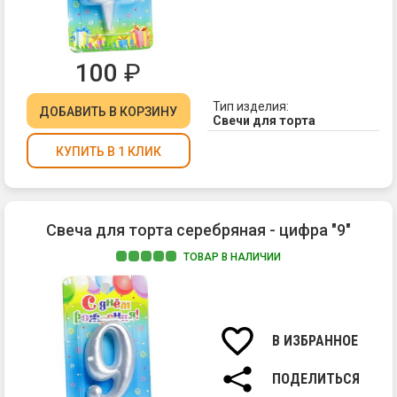
100
₽
Тип изделия:
ДОБАВИТЬ
В КОРЗИНУ
Свечи для торта
КУПИТЬ В 1 КЛИК
Свеча для торта серебряная - цифра "9"
ТОВАР В НАЛИЧИИ
Ма
па
Вы
св
В ИЗБРАННОЕ
7
см.
ПОДЕЛИТЬСЯ