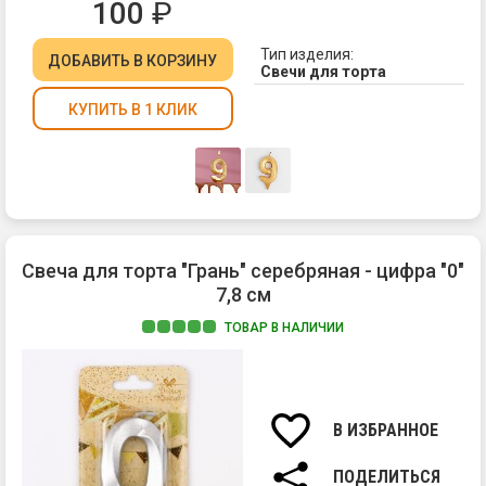
100
₽
Тип изделия:
ДОБАВИТЬ
В КОРЗИНУ
Свечи для торта
КУПИТЬ В 1 КЛИК
Свеча для торта "Грань" серебряная - цифра "0"
7,8 см
ТОВАР В НАЛИЧИИ
Ма
па
Вы
св
В ИЗБРАННОЕ
7,8
см.
ПОДЕЛИТЬСЯ