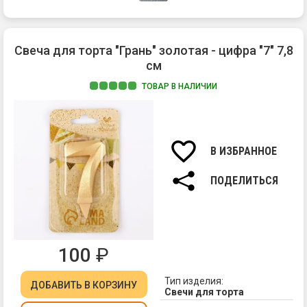
Свеча для торта "Грань" золотая - цифра "7" 7,8
см
ТОВАР В НАЛИЧИИ
Ма
па
Вы
св
В ИЗБРАННОЕ
7,8
см.
ПОДЕЛИТЬСЯ
100
₽
Тип изделия:
ДОБАВИТЬ
В КОРЗИНУ
Свечи для торта