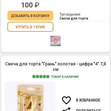
100
₽
Тип изделия:
ДОБАВИТЬ
В КОРЗИНУ
Свечи для торта
КУПИТЬ В 1 КЛИК
Свеча для торта "Грань" золотая - цифра "4" 7,8
см
ТОВАР В НАЛИЧИИ
Ма
па
Вы
св
В ИЗБРАННОЕ
7,8
см.
ПОДЕЛИТЬСЯ