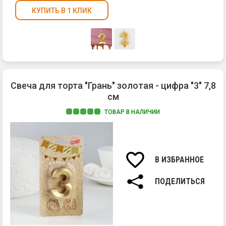
КУПИТЬ В 1 КЛИК
Свеча для торта "Грань" золотая - цифра "3" 7,8
см
ТОВАР В НАЛИЧИИ
Ма
па
Вы
св
В ИЗБРАННОЕ
7,8
см.
ПОДЕЛИТЬСЯ