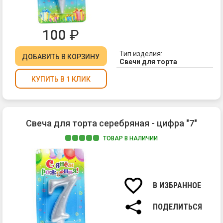
100
₽
Тип изделия:
ДОБАВИТЬ
В КОРЗИНУ
Свечи для торта
КУПИТЬ В 1 КЛИК
Свеча для торта серебряная - цифра "7"
ТОВАР В НАЛИЧИИ
Ма
па
Вы
св
В ИЗБРАННОЕ
7
см.
ПОДЕЛИТЬСЯ