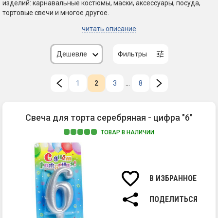
изделий: карнавальные костюмы, маски, аксессуары, посуда,
тортовые свечи и многое другое.
читать описание
Дешевле
Фильтры
1
2
3
...
8
Свеча для торта серебряная - цифра "6"
ТОВАР В НАЛИЧИИ
Ма
па
Вы
св
В ИЗБРАННОЕ
7
см.
ПОДЕЛИТЬСЯ