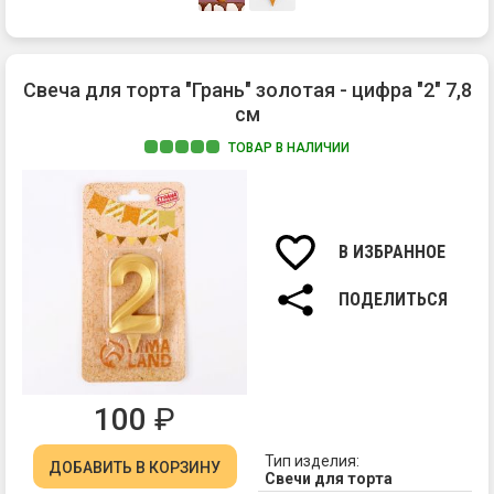
Свеча для торта "Грань" золотая - цифра "2" 7,8
см
ТОВАР В НАЛИЧИИ
Ма
па
Вы
св
В ИЗБРАННОЕ
7,8
см.
ПОДЕЛИТЬСЯ
100
₽
Тип изделия:
ДОБАВИТЬ
В КОРЗИНУ
Свечи для торта