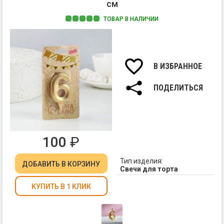
см
ТОВАР В НАЛИЧИИ
Ма
па
Вы
св
В ИЗБРАННОЕ
7,8
см.
ПОДЕЛИТЬСЯ
100
₽
Тип изделия:
ДОБАВИТЬ
В КОРЗИНУ
Свечи для торта
КУПИТЬ В 1 КЛИК