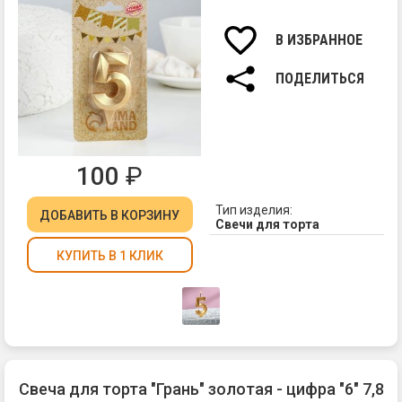
па
Вы
св
В ИЗБРАННОЕ
7,8
см.
ПОДЕЛИТЬСЯ
100
₽
Тип изделия:
ДОБАВИТЬ
В КОРЗИНУ
Свечи для торта
КУПИТЬ В 1 КЛИК
Свеча для торта "Грань" золотая - цифра "6" 7,8