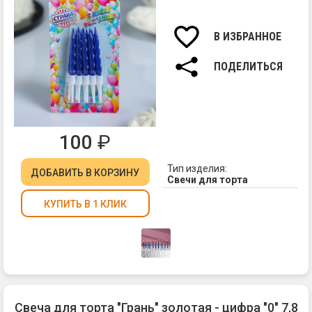
па
Вы
св
В ИЗБРАННОЕ
7
см.
ПОДЕЛИТЬСЯ
100
₽
Тип изделия:
ДОБАВИТЬ
В КОРЗИНУ
Свечи для торта
КУПИТЬ В 1 КЛИК
Свеча для торта "Грань" золотая - цифра "0" 7,8