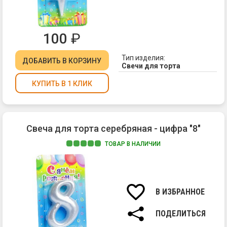
100
₽
Тип изделия:
ДОБАВИТЬ
В КОРЗИНУ
Свечи для торта
КУПИТЬ В 1 КЛИК
Свеча для торта серебряная - цифра "8"
ТОВАР В НАЛИЧИИ
Ма
па
Вы
св
В ИЗБРАННОЕ
7
см.
ПОДЕЛИТЬСЯ