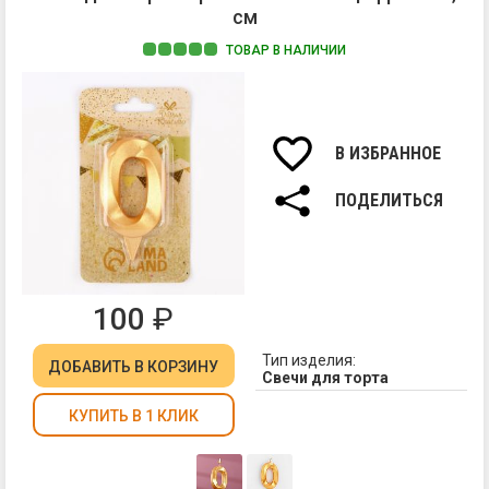
см
ТОВАР В НАЛИЧИИ
Ма
па
Вы
св
В ИЗБРАННОЕ
7,8
см.
ПОДЕЛИТЬСЯ
100
₽
Тип изделия:
ДОБАВИТЬ
В КОРЗИНУ
Свечи для торта
КУПИТЬ В 1 КЛИК