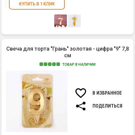
КУПИТЬ В 1 КЛИК
Свеча для торта "Грань" золотая - цифра "9" 7,8
см
ТОВАР В НАЛИЧИИ
Ма
па
Вы
св
В ИЗБРАННОЕ
7,8
см.
ПОДЕЛИТЬСЯ