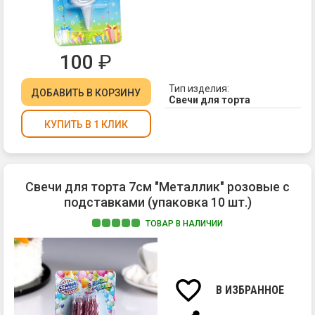
100
₽
Тип изделия:
ДОБАВИТЬ
В КОРЗИНУ
Свечи для торта
КУПИТЬ В 1 КЛИК
Свечи для торта 7см "Металлик" розовые с
подставками (упаковка 10 шт.)
ТОВАР В НАЛИЧИИ
Ма
па
Вы
св
В ИЗБРАННОЕ
7