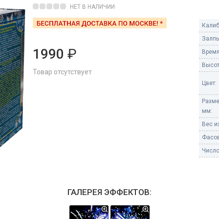
Пневмохлопушки
НЕТ В НАЛИЧИИ
Пружинные хлопушки
Калиб
е
Залпы
Бенгальские огни
ые
1990
₽
Время
 гранаты
Бенгальские огни малые
Высот
Товар отсутствует
Бенгальские огни большие
Цвет:
е и наземные
Фонтаны пиротехничес
Разме
мм:
 пчелы
Фонтаны в торт (холодные)
Вес из
Фонтаны сценические (холод
ицы
Фасов
Фонтаны для улицы
Число
Вулканы
дым и огонь
Ракеты
ветного огня
ГАЛЕРЕЯ ЭФФЕКТОВ:
 дым
Фестивальные шары
копы
ая пиротехника