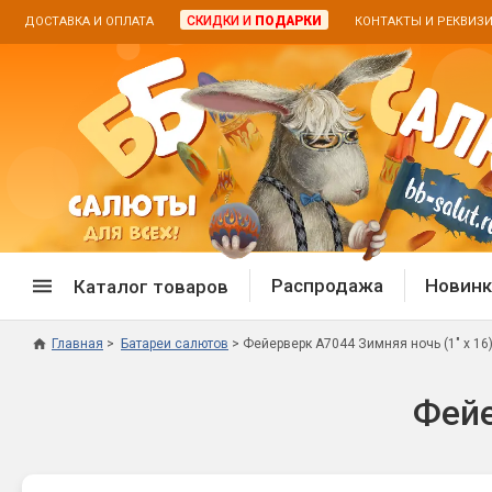
СКИДКИ И
ПОДАРКИ
ДОСТАВКА И ОПЛАТА
КОНТАКТЫ И РЕКВИЗ
Распродажа
Новинк
Каталог товаров
Главная
Батареи салютов
Фейерверк А7044 Зимняя ночь (1" х 16
Спецпредложение
Дневная
Фейе
Распродажа фейерверков
Дневные
Распродажа петард
Цветной
Распродажа бенгальских огней
Пневмох