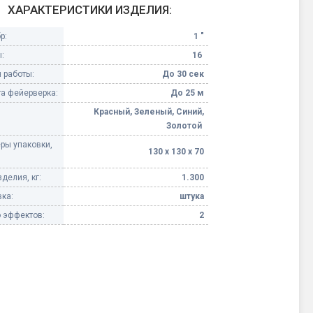
ХАРАКТЕРИСТИКИ ИЗДЕЛИЯ:
Конфетти, серпантин
р:
1 "
:
16
Небесные фонарики
 работы:
До 30 сек
а фейерверка:
До 25 м
Оборудование для
спецэффектов
Красный, Зеленый, Синий,
Золотой
кие
ры упаковки,
Елочные гирлянды
130 х 130 х 70
делия, кг:
1.300
Фейерверк-шоу
ные)
ка:
штука
 эффектов:
2