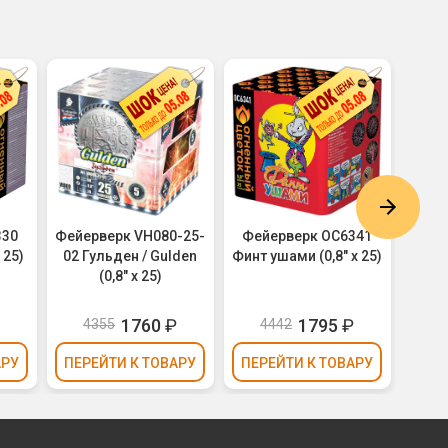
330
Фейерверк VH080-25-
Фейерверк ОС6341
Фей
 25)
02 Гульден / Gulden
Финт ушами (0,8" х 25)
Мила
(0,8" х 25)
₽
1760
₽
1795
₽
4355
4442
АРУ
ПЕРЕЙТИ
К ТОВАРУ
ПЕРЕЙТИ
К ТОВАРУ
ПЕР