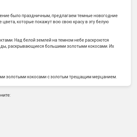
троение было праздничным, предлагаем темные новогодние
е цвета, которые покажут всю свою красу в эту белую
ктами. Над белой землей на темном небе раскроются
зды, раскрывающиеся большими золотыми кокосами. Их
ими золотыми кокосами с золотым трещащим мерцанием.
ните: