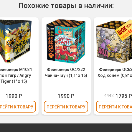
Похожие товары в наличии:
ейерверк M1031
Фейерверк ОС7222
Фейерверк ОС6
лой тигр / Angry
Чайна-Таун (1,1" х 16)
Ход конём (0,8" х
Tiger (1" х 15)
1990
₽
1990
₽
1795
4442
РЕЙТИ
К ТОВАРУ
ПЕРЕЙТИ
К ТОВАРУ
ПЕРЕЙТИ
К ТОВ