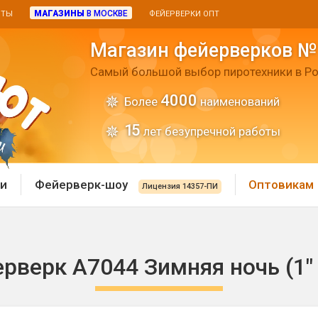
МАГАЗИНЫ
В МОСКВЕ
ИТЫ
ФЕЙЕРВЕРКИ ОПТ
Магазин фейерверков №
Самый большой выбор пиротехники в Ро
4000
Более
наименований
15
лет безупречной работы
и
Фейерверк-шоу
Оптовикам
Лицензия 14357-ПИ
)
 пиротехника
Римские свечи
рверк А7044 Зимняя ночь (1" 
 батареи
Хлопушки и пневмохло
 дым
лопушки
Маленькие хлопушки