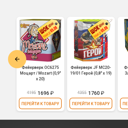
6350
Фейерверк ОС6275
Фейерверк JF MC20-
Ф
лочки
Моцарт / Mozart (0,9"
19/01 Герой (0,8" х 19)
З
х 20)
1696
₽
1760
₽
4195
4355
ВАРУ
ПЕРЕЙТИ
К ТОВАРУ
ПЕРЕЙТИ
К ТОВАРУ
ПЕ