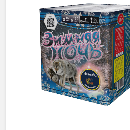
Новинки 2025/26
Петарды
Терочны
Фейерверки на свадьбу
Фитильн
Лимонки,
Фейерверк-шоу
Корсары
Батареи салютов
Цветной дым
Летающи
Хлопушки
Бабочки,
Батареи салютов
Жуки
Циркобл
Маленькие фейерверки
Средние фейерверки
Цветной 
Большие фейерверки
Супер-фейерверки
Факелы ц
Цветной
Стробос
Сигнальн