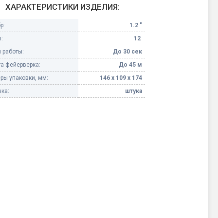
ХАРАКТЕРИСТИКИ ИЗДЕЛИЯ:
Конфетти, серпантин
р:
1.2 "
:
12
Небесные фонарики
 работы:
До 30 сек
а фейерверка:
До 45 м
Оборудование для
спецэффектов
ры упаковки, мм:
146 х 109 х 174
ка:
штука
кие
Елочные гирлянды
Фейерверк-шоу
ные)