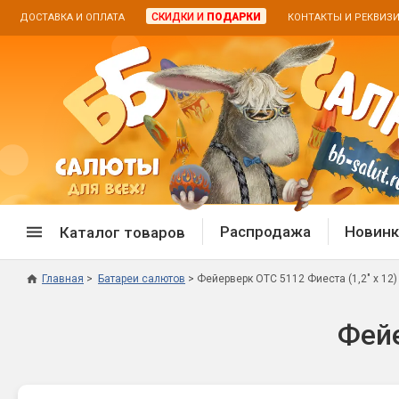
СКИДКИ И
ПОДАРКИ
ДОСТАВКА И ОПЛАТА
КОНТАКТЫ И РЕКВИЗ
Распродажа
Новинк
Каталог товаров
Главная
Батареи салютов
Фейерверк ОТС 5112 Фиеста (1,2" х 12)
Спецпредложение
Дневная
Фейе
Распродажа фейерверков
Дневные
Распродажа петард
Цветной
Распродажа бенгальских огней
Пневмох