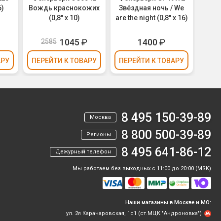
6)
Вождь краснокожих
Звёздная ночь / We
N
(0,8" х 10)
are the night (0,8" х 16)
₽
1045
₽
1400
₽
2585
2
АРУ
ПЕРЕЙТИ
К ТОВАРУ
ПЕРЕЙТИ
К ТОВАРУ
ПЕР
8 495 150-39-89
Москва
8 800 500-39-89
Регионы
8 495 641-86-12
Дежурный телефон
Мы работаем без выходных с 11:00 до 20:00 (MSK)
Наши магазины в Москве и МО:
ул. 2я Карачаровская, 1с1 (ст.МЦК "Андроновка")