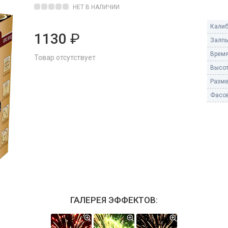
Пневмохлопушки
НЕТ В НАЛИЧИИ
Пружинные хлопушки
Калиб
1130
₽
е
Залпы
Бенгальские огни
ые
Время
Товар отсутствует
 гранаты
Бенгальские огни малые
Высот
Бенгальские огни большие
Разме
Фасов
е и наземные
Фонтаны пиротехничес
 пчелы
Фонтаны в торт (холодные)
Фонтаны сценические (холод
ицы
Фонтаны для улицы
Вулканы
дым и огонь
Ракеты
ветного огня
ГАЛЕРЕЯ ЭФФЕКТОВ:
 дым
Фестивальные шары
копы
ая пиротехника