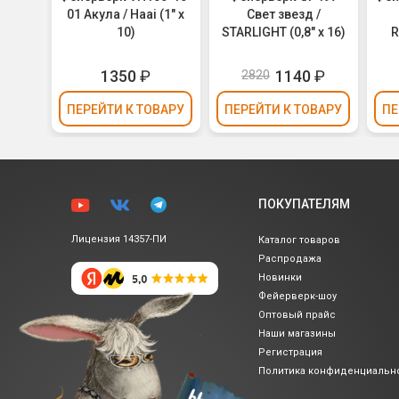
х 16)
01 Акула / Haai (1" х
Свет звезд /
10)
STARLIGHT (0,8" х 16)
R
₽
1350
₽
1140
₽
2820
ВАРУ
ПЕРЕЙТИ
К ТОВАРУ
ПЕРЕЙТИ
К ТОВАРУ
ПЕ
ПОКУПАТЕЛЯМ
Лицензия 14357-ПИ
Каталог товаров
Распродажа
Новинки
Фейерверк-шоу
Оптовый прайс
Наши магазины
Регистрация
Политика
конфиденциальн