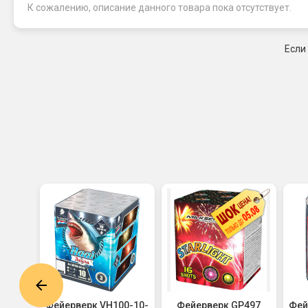
К сожалению, описание данного товара пока отсутствует.
Если
6221
Фейерверк VH100-10-
Фейерверк GP497
Фей