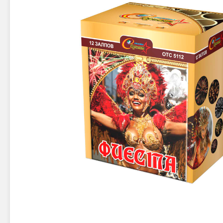
Новинки 2025/26
Петарды
Терочны
Фейерверки на свадьбу
Фитильн
Лимонки,
Фейерверк-шоу
Корсары
Батареи салютов
Цветной дым
Летающи
Хлопушки
Бабочки,
Батареи салютов
Жуки
Циркобл
Маленькие фейерверки
Средние фейерверки
Цветной 
Большие фейерверки
Супер-фейерверки
Факелы ц
Цветной
Стробос
Сигнальн