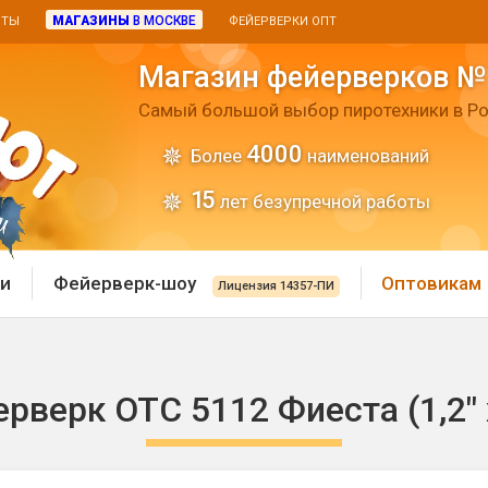
МАГАЗИНЫ
В МОСКВЕ
ИТЫ
ФЕЙЕРВЕРКИ ОПТ
Магазин фейерверков №
Самый большой выбор пиротехники в Ро
4000
Более
наименований
15
лет безупречной работы
и
Фейерверк-шоу
Оптовикам
Лицензия 14357-ПИ
 пиротехника
Римские свечи
рверк ОТС 5112 Фиеста (1,2" 
 батареи
Хлопушки и пневмохло
 дым
лопушки
Маленькие хлопушки