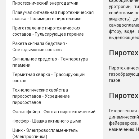
карбоцикличес
Пиротехнический энергодатчик
уротропин, т
Плавучая сигнальная пиротехническая
свойствами ве
шашка - Полимеры в пиротехнике
жидкость), ди
самовоспламен
Приготовление пиротехнических
фтору, воде, 
составов - Пульсирующее горение
выделяющееся 
Ракета сигнала бедствия -
Светодымовые составы
Пиротех
Сигнальное средство - Температура
пламени
Пиротехничес
газообразующ
Термитная сварка - Трассирующий
газов.
состав
Технологические свойства
Пиротех
пиросоставов - Усреднение
пиросоставов
Гетерогенная
Фальшфейер - Фонтан пиротехнический
динамический
Фосфор - Шашка активного дыма
фейерверков,
назначению. Н
Цинк - Электровоспламенитель
(Электроспичка)