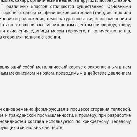
рахмал, сахар), органические вещества других классов (стеарин,
 Г. различных классов отличаются существенно. Основными
 горючего, являются: физическое состояние (твердое тело или
кипения и разложения, температура вспышки, воспламенения и
сть по отношению к окислительным агентам (кислороду, хлору,
 для окисления единицы массы горючего, и количество тепла,
 сгорания, полнота сгорания.
ставляющий собой металлический корпус с закрепленным в нем
рным механизмом и ножом, приводимым в действие давлением
ь и одновременно формирующая в процессе сгорания тепловой,
е и гражданской промышленности, к примеру, при разработке
новидностей состава используется по конкретному целевому
рующих и сигнальных веществ.