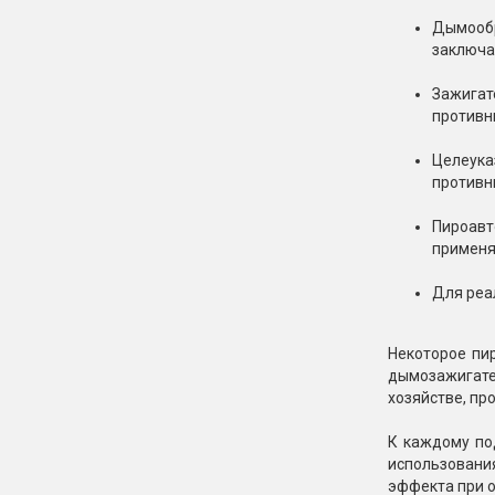
Дымообр
заключа
Зажигат
противн
Целеука
противн
Пироавт
применя
Для реа
Некоторое пи
дымозажигате
хозяйстве, пр
К каждому по
использовани
эффекта при о