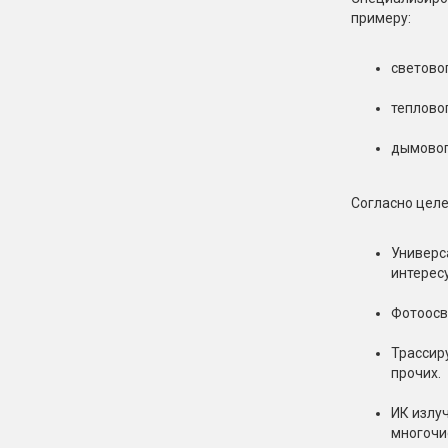
примеру:
световог
тепловог
дымовог
Согласно целе
Универс
интерес
Фотоосв
Трассир
прочих.
ИК излу
многочи