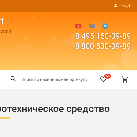
ВХОД
1
ссии!
8 495 150-39-89
8 800 500-39-89
66
Все для праздника
ротехническое средство
Светящиеся предметы
пушки
Свечи для торта
Фонтаны в торт (холодные)