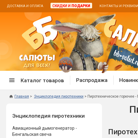
СКИДКИ И
ПОДАРКИ
ДОСТАВКА И ОПЛАТА
КОНТАКТЫ И РЕКВИЗ
Распродажа
Новинк
Каталог товаров
Главная
Энциклопедия пиротехники
Пиротехническое горючее -
Спецпредложение
Дневная
П
Энциклопедия пиротехники
Распродажа фейерверков
Дневные
Распродажа петард
Цветной
Авиационный дымогенератор -
Пиротех
Распродажа бенгальских огней
Пневмох
Бенгальская свеча