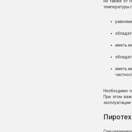
но также от 
температуры л
равноме
обладат
иметь м
обладат
иметь м
частност
Необходимо че
При этом важ
эксплуатации 
Пиротех
Специализиро