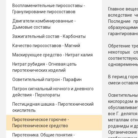
Воспламенительные пиросоставы -
Новинки 2025/26
Петарды
Главное вещес
Гранулирование пиросоставов
вследствие ч
Двигатели комбинированные -
Последние пр
Терочны
Фейерверки на свадьбу
Дымовые составы
образующимися
Фитильн
гарантирован
Лимонки,
Зажигательный состав - Карбонаты
Фейерверк-шоу
Корсары
Качество пиросоставов - Магний
Обретение тре
Батареи салютов
некоторых с
Цветной дым
Маскирующее средство - Нитрат калия
соответствую
Летающи
Хлопушки
Нитрат рубидия - Огневая цепь
одновременным
пиротехнических изделий
Бабочки,
Батареи салютов
В период гор
Осветительный патрон - Парафин
Жуки
смеси оставл
Циркобл
Патрон сигнальный ночного и дневного
Маленькие фейерверки
действия - Перхлораты
Осветительны
Средние фейерверки
кислородом в
Цветной 
Большие фейерверки
Пестицидная шашка - Пиротехнический
обуславливает
Супер-фейерверки
окислитель
все Г. делятся
Факелы ц
Пиротехническое горючее -
металлам отно
Цветной
Пиротехническое средство
роданиды и др
Стробос
Органические 
Пиротехника. Общие понятия -
Сигнальн