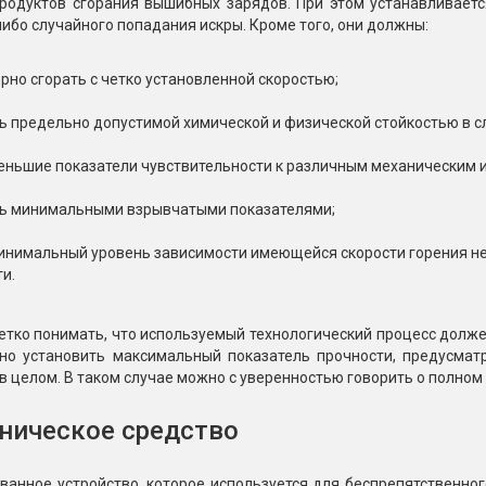
продуктов сгорания вышибных зарядов. При этом устанавливает
ибо случайного попадания искры. Кроме того, они должны:
рно сгорать с четко установленной скоростью;
ь предельно допустимой химической и физической стойкостью в с
еньшие показатели чувствительности к различным механическим 
ь минимальными взрывчатыми показателями;
инимальный уровень зависимости имеющейся скорости горения не
и.
тко понимать, что используемый технологический процесс долже
но установить максимальный показатель прочности, предусмат
в целом. В таком случае можно с уверенностью говорить о полно
ническое средство
ванное устройство, которое используется для беспрепятственно