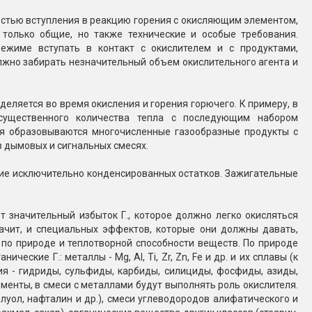
Конфетти, серпантин
ностью вступления в реакцию горения с окисляющим элементом,
 только общие, но также технические и особые требования.
ежиме вступать в контакт с окислителем и с продуктами,
Небесные фонарики
лжно забирать незначительный объем окислительного агента и
Оборудование для
еляется во время окисления и горения горючего. К примеру, в
спецэффектов
существенного количества тепла с последующим набором
ия образовываются многочисленные газообразные продукты с
кие
 дымовых и сигнальных смесях.
Елочные гирлянды
ие исключительно конденсированных остатков. Зажигательные
Фейерверк-шоу
ные)
 значительный избыток Г., которое должно легко окисляться
начит, и специальных эффектов, которые они должны давать,
 по природе и теплотворной способности веществ. По природе
еские Г.: металлы - Mg, Al, Ti, Zr, Zn, Fe и др. и их сплавы (к
ния - гидриды, сульфиды, карбиды, силициды, фосфиды, азиды,
ементы, в смеси с металлами будут выполнять роль окислителя.
луол, нафталин и др.), смеси углеводородов алифатического и