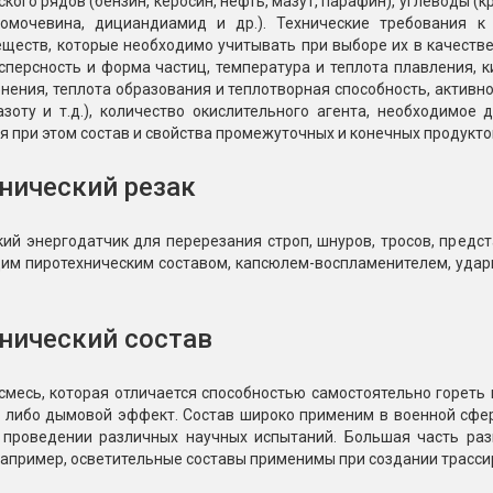
кого рядов (бензин, керосин, нефть, мазут, парафин), углеводы (к
иомочевина, дициандиамид и др.). Технические требования к
ществ, которые необходимо учитывать при выборе их в качестве
сперсность и форма частиц, температура и теплота плавления, 
ения, теплота образования и теплотворная способность, активно
азоту и т.д.), количество окислительного агента, необходимое
при этом состав и свойства промежуточных и конечных продуктов
нический резак
кий энергодатчик для перерезания строп, шнуров, тросов, пред
им пиротехническим составом, капсюлем-воспламенителем, уда
нический состав
 смесь, которая отличается способностью самостоятельно горет
 либо дымовой эффект. Состав широко применим в военной сфер
 проведении различных научных испытаний. Большая часть раз
апример, осветительные составы применимы при создании трасси