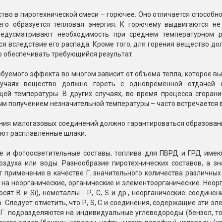
Пневмохлопушки
тво в пиротехнической смеси – горючее. Оно отличается способ
Пружинные хлопушки
его образуется тепловая энергия. К горючему выдвигаются не
едусматривают необходимость при среднем температурном р
е
Бенгальские огни
 вследствие его распада. Кроме того, для горения вещество до
ые
о обеспечивать требующийся результат.
 гранаты
Бенгальские огни малые
буемого эффекта во многом зависит от объема тепла, которое выд
Бенгальские огни большие
лучаях вещество должно гореть с одновременной отдачей 
щей температуры. В других случаях, во время процесса сгоран
е и наземные
Фонтаны пиротехничес
 получением незначительной температуры – часто встречается в
 пчелы
Фонтаны в торт (холодные)
ения малогазовых соединений должно гарантироваться образован
яют расплавленные шлаки.
Фонтаны сценические (холод
ицы
Фонтаны для улицы
е и фотоосветительные составы, топлива для ПВРД и ГРД имеют
Вулканы
оздуха или воды. Разнообразие пиротехнических составов, а з
дым и огонь
 применение в качестве Г. значительного количества различных
Ракеты
 на неорганические, органические и элементоорганические. Неорганич
ветного огня
сят В и Si), неметаллы - Р, С, S и др., неорганические соедине
 дым
. Следует отметить, что Р, S, С и соединения, содержащие эти эл
Фестивальные шары
копы
Г. подразделяются на индивидуальные углеводороды (бензол, то
ая пиротехника