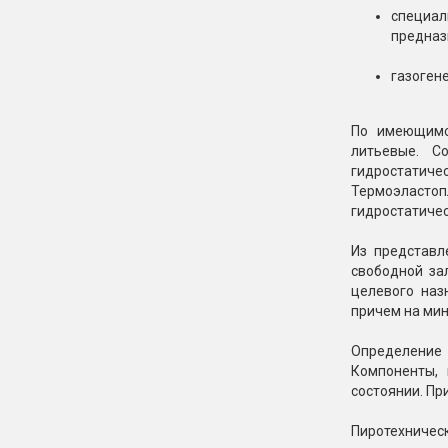
специал
предназ
газоген
По имеющимся
литьевые. С
гидростатич
Термоэластоп
гидростатичес
Из представл
свободной за
целевого наз
причем на мин
Определение
Компоненты, 
состоянии. Пр
Пиротехничес