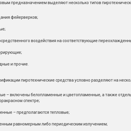
товым предназначением выделяют несколько типов пиротехническ
дания фейерверков;
ые;
осредственного воздействия на соответствующие переохлажденны
ерирующие;
дные и прочие.
сификации пиротехнические средства условно разделяют на неско
ые – включены белопламенные и цветопламенные, а также отдел
фракрасном спектре;
енные – предполагаются тепловые;
енным равномерным либо периодическим излучением;