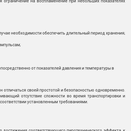
ся ограничение на воспламенение при небольших показателях
лучае необходимости обеспечить длительный период хранения;
импульсам;
посредственно от показателей давления и температуры в
н отличаться своей простотой и безопасностью одновременно.
ривающий отсутствие сложности во время транспортировки и
м соответствии установленным требованиями.
го достижения соответствующего пиротехнического эффекта, к