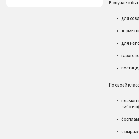
В случае с бы
для соз
термитн
для неп
газоген
пестици
По своей клас
пламенн
либо ин
бесплам
с выраж