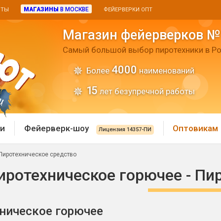
МАГАЗИНЫ
В МОСКВЕ
ИТЫ
ФЕЙЕРВЕРКИ ОПТ
Магазин фейерверков №
Самый большой выбор пиротехники в Ро
4000
Более
наименований
15
лет безупречной работы
и
Фейерверк-шоу
Оптовикам
Лицензия 14357-ПИ
 Пиротехническое средство
 пиротехника
Римские свечи
иротехническое горючее - Пи
 батареи
Хлопушки и пневмохло
 дым
ническое горючее
лопушки
Маленькие хлопушки