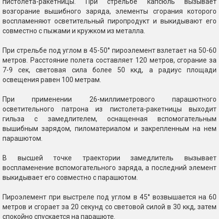
пистолета-ракетницы. При стрельбе капсюль вызывает
возгорание вышибного заряда, элементы сгорания которого
воспламеняют осветительный пиропродукт и выкидывают его
совместно с пыжами и кружком из металла.
При стрельбе под углом в 45-50° пироэлемент взлетает на 50-60
метров. Расстояние полета составляет 120 метров, сгорание за
7-9 сек, световая сила более 50 ккд, а радиус площади
освещения равен 100 метрам.
При применении 26-миллиметрового парашютного
осветительного патрона из пистолета-ракетницы выходит
гильза с замедлителем, оснащенная вспомогательным
вышибным зарядом, пиломатериалом и закрепленным на нем
парашютом.
В высшей точке траектории замедлитель вызывает
воспламенение вспомогательного заряда, а последний элемент
выкидывает его совместно с парашютом.
Пироэлемент при выстреле под углом в 45° возвышается на 60
метров и сгорает за 20 секунд со световой силой в 30 ккд, затем
спокойно спускается на парашюте.