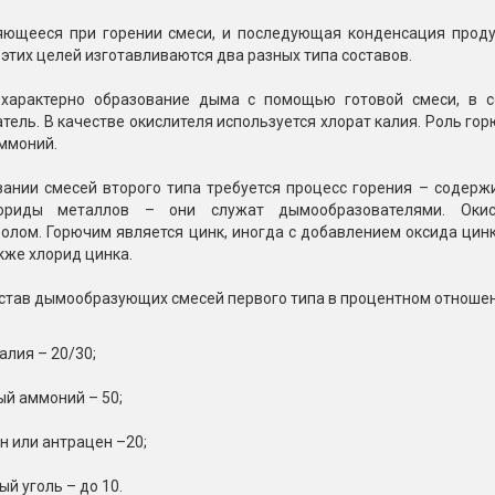
яющееся при горении смеси, и последующая конденсация проду
 этих целей изготавливаются два разных типа составов.
характерно образование дыма с помощью готовой смеси, в со
ель. В качестве окислителя используется хлорат калия. Роль гор
ммоний.
вании смесей второго типа требуется процесс горения – содер
ориды металлов – они служат дымообразователями. Окисл
олом. Горючим является цинк, иногда с добавлением оксида цинк
акже хлорид цинка.
став дымообразующих смесей первого типа в процентном отношен
алия – 20/30;
ый аммоний – 50;
н или антрацен –20;
й уголь – до 10.