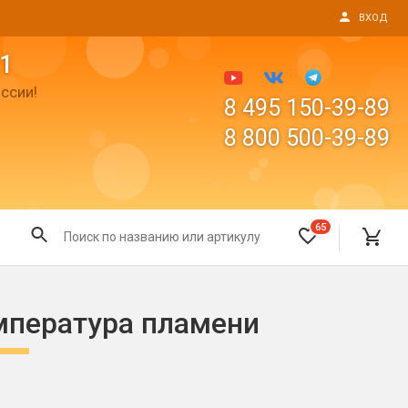
ВХОД
1
ссии!
8 495 150-39-89
8 800 500-39-89
65
Все для праздника
емпература пламени
Светящиеся предметы
пушки
Свечи для торта
Фонтаны в торт (холодные)