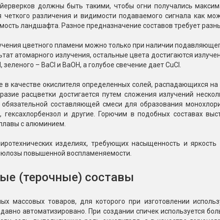
йерверков должны быть такими, чтобы огни получались максим
я четкого различения и видимости подаваемого сигнала как мо
мость ландшафта. Разное предназначение составов требует разн
учения цветного пламени можно только при наличии подавляющег
ьтат атомарного излучения, остальные цвета достигаются излуче
, зеленого – BaCl и ВаОН, а голубое свечение дает CuCl.
 в качестве окислителя определенных солей, распадающихся на 
бразие расцветки достигается путем сложения излучений нескол
о обязательной составляющей смеси для образования монохлор
н, гексахлорбензол и другие. Горючим в подобных составах вы
сплавы с алюминием.
иротехнических изделиях, требующих насыщенность и яркость 
люлозы повышенной воспламеняемости.
ые (терочные) составы
ых массовых товаров, для которого при изготовлении использу
 давно автоматизировано. При создании спичек используется бо