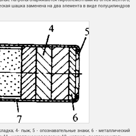
ческая шашка заменена на два элемента в виде полуцилиндров
ладка; 4- пыж; 5 - опознавательные знаки; 6 - металлический