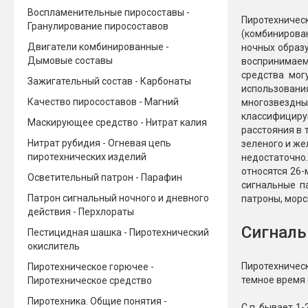
Воспламенительные пиросоставы -
Новинки 2025/26
Петарды
Пиротехничес
Гранулирование пиросоставов
(комбинирова
Двигатели комбинированные -
ночных образу
Терочны
Фейерверки на свадьбу
Дымовые составы
воспринимаем
Фитильн
средства мог
Лимонки,
Зажигательный состав - Карбонаты
Фейерверк-шоу
использования
Корсары
Качество пиросоставов - Магний
многозвездны
Батареи салютов
классифициру
Цветной дым
Маскирующее средство - Нитрат калия
расстояния в 
Летающи
Хлопушки
Нитрат рубидия - Огневая цепь
зеленого и же
пиротехнических изделий
недостаточно
Бабочки,
Батареи салютов
относятся 26
Осветительный патрон - Парафин
Жуки
сигнальные п
Циркобл
Патрон сигнальный ночного и дневного
патроны, морс
Маленькие фейерверки
действия - Перхлораты
Средние фейерверки
Сигналь
Цветной 
Большие фейерверки
Пестицидная шашка - Пиротехнический
Супер-фейерверки
окислитель
Факелы ц
Пиротехничес
Пиротехническое горючее -
Цветной
темное время 
Пиротехническое средство
Стробос
Пиротехника. Общие понятия -
Сигнальн
С.п. бывает 1