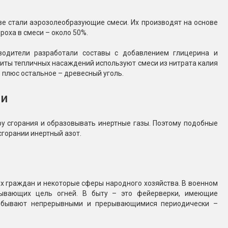
ве стали аэрозолеобразующие смеси. Их производят на основе
оха в смеси – около 50%.
водители разработали составы с добавлением глицерина и
щиты тепличных насаждений используют смеси из нитрата калия
 плюс остальное – древесный уголь.
ти
 сгорания и образовывать инертные газы. Поэтому подобные
сгорании инертный азот.
х граждан и некоторые сферы народного хозяйства. В военном
азывающих цель огней. В быту – это фейерверки, имеющие
я: бывают непрерывными и прерывающимися периодически –