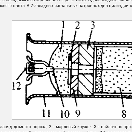
асного цвета. В 2-звездных сигнальных патронах одна цилиндри
заряд дымного пороха; 2 - марлевый кружок; 3 - войлочная прок