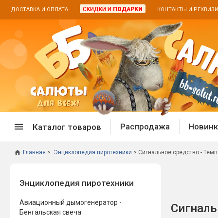
СКИДКИ И
ПОДАРКИ
ДОСТАВКА И ОПЛАТА
КОНТАКТЫ И РЕКВИЗ
Распродажа
Новинк
Каталог товаров
Главная
Энциклопедия пиротехники
Сигнальное средство - Тем
Спецпредложение
Дневная
Энциклопедия пиротехники
Распродажа фейерверков
Дневные
Распродажа петард
Цветной
Авиационный дымогенератор -
Сигналь
Распродажа бенгальских огней
Пневмох
Бенгальская свеча