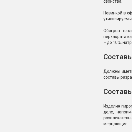
свойства.
Новинкой в сф
утилизируемых
Обогрев тепл
перхлората ка
– до 10%, нат
Составы
Должны иметь
составы разра
Составы
Изделия пирот
деле, наприм
развлекатель
мерцающие.