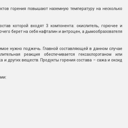
ктов горения повышают наземную температуру на несколько
став которой входят 3 компонента: окислитель, горючее и
ючего берет на себя нафталин и антроцен, а дымообразователя
жимое нужно поджечь. Главной составляющей в данном случае
ительная реакция обеспечивается гексахлорэтаном или
а и других веществ. Продукты горения состава – сажа и оксид
ии: