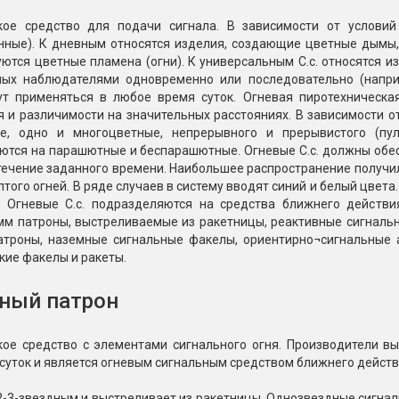
Пневмохлопушки
кое средство для подачи сигнала. В зависимости от услови
Пружинные хлопушки
нные). К дневным относятся изделия, создающие цветные дымы,
ются цветные пламена (огни). К универсальным С.с. относятся 
е
Бенгальские огни
ых наблюдателями одновременно или последовательно (наприме
ые
ут применяться в любое время суток. Огневая пиротехническая
 гранаты
Бенгальские огни малые
 и различимости на значительных расстояниях. В зависимости о
е, одно и многоцветные, непрерывного и прерывистого (пу
Бенгальские огни большие
ются на парашютные и беспарашютные. Огневые С.с. должны обес
течение заданного времени. Наибольшее распространение получи
е и наземные
Фонтаны пиротехничес
лтого огней. В ряде случаев в систему вводят синий и белый цвет
. Огневые С.с. подразделяются на средства ближнего действи
 пчелы
Фонтаны в торт (холодные)
-мм патроны, выстреливаемые из ракетницы, реактивные сигналь
атроны, наземные сигнальные факелы, ориентирно¬сигнальные 
Фонтаны сценические (холод
ицы
кие факелы и ракеты.
Фонтаны для улицы
Вулканы
ный патрон
дым и огонь
Ракеты
ветного огня
кое средство с элементами сигнального огня. Производители вы
 дым
суток и является огневым сигнальным средством ближнего действ
Фестивальные шары
копы
ая пиротехника
-2-3-звездным и выстреливает из ракетницы. Однозвездные сигн