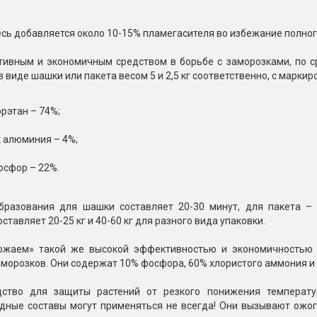
сь добавляется около 10-15% пламегасителя во избежание полног
ивным и экономичным средством в борьбе с заморозками, по с
 виде шашки или пакета весом 5 и 2,5 кг соответственно, с маркир
рэтан – 74%;
 алюминия – 4%;
сфор – 22%.
разования для шашки составляет 20-30 минут, для пакета – 
ставляет 20-25 кг и 40-60 кг для разного вида упаковки.
ожаем» такой же высокой эффективностью и экономичностью 
аморозков. Они содержат 10% фосфора, 60% хлористого аммония и 
дство для защиты растений от резкого понижения температу
дные составы могут применяться не всегда! Они вызывают ожог