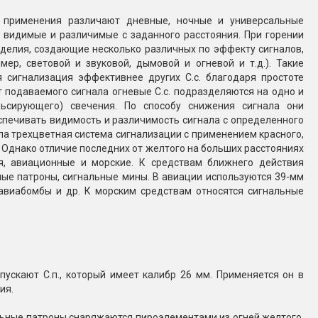
Конфетти, серпантин
й применения различают дневные, ночные и универсальные
 видимые и различимые с заданного расстояния. При горении
изделия, создающие несколько различных по эффекту сигналов,
Небесные фонарики
р, световой и звуковой, дымовой и огневой и т.д.). Такие
 сигнализация эффективнее других С.с. благодаря простоте
т подаваемого сигнала огневые С.с. подразделяются на одно и
Оборудование для
льсирующего) свечения. По способу снижения сигнала они
спецэффектов
печивать видимость и различимость сигнала с определенного
ла трехцветная система сигнализации с применением красного,
кие
а. Однако отличие последних от желтого на больших расстояниях
Елочные гирлянды
я, авиационные и морские. К средствам ближнего действия
ные патроны, сигнальные мины. В авиации используются 39-мм
Фейерверк-шоу
авиабомбы и др. К морским средствам относятся сигнальные
ные)
пускают С.п., который имеет калибр 26 мм. Применяется он в
ия.
альные патроны снаряжаются пироэлементами из огней желтого,