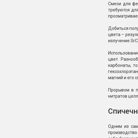
Смеси для фе
требуются дл
просматривае
Добиться пол
цвета – резул
излучение SrCl
Использование
цвет. Разноо
карбонаты, т
гексохлорэта
магний и его 
Прорывом в п
нитратов цел
Спичечн
Одним из сам
производство