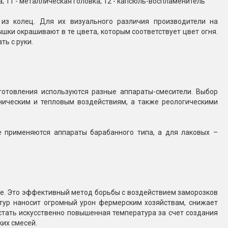
ка; 11 - металлическая головка; 12 - капсюль-воспламенитель
 из колец. Для их визуального различия производители на
ки окрашивают в те цвета, которым соответствует цвет огня.
ь с руки.
готовления используются разные аппараты-смесители. Выбор
ническим и тепловым воздействиям, а также реологическими
 применяются аппараты барабанного типа, а для лаковых –
ве. Это эффективный метод борьбы с воздействием заморозков
тур наносит огромный урон фермерским хозяйствам, снижает
тать искусственно повышенная температура за счет создания
их смесей.