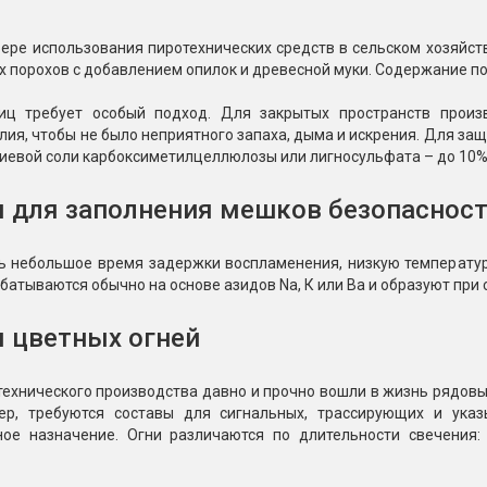
ере использования пиротехнических средств в сельском хозяйст
 порохов с добавлением опилок и древесной муки. Содержание пор
иц требует особый подход. Для закрытых пространств произ
лия, чтобы не было неприятного запаха, дыма и искрения. Для за
риевой соли карбоксиметилцеллюлозы или лигносульфата – до 10%
 для заполнения мешков безопаснос
 небольшое время задержки воспламенения, низкую температуру
батываются обычно на основе азидов Na, К или Ва и образуют при 
 цветных огней
ехнического производства давно и прочно вошли в жизнь рядовы
ер, требуются составы для сигнальных, трассирующих и ук
ное назначение. Огни различаются по длительности свечени