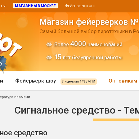
МАГАЗИНЫ
В МОСКВЕ
ИТЫ
ФЕЙЕРВЕРКИ ОПТ
Магазин фейерверков №
Самый большой выбор пиротехники в Ро
4000
Более
наименований
15
лет безупречной работы
и
Фейерверк-шоу
Оптовикам
Лицензия 14357-ПИ
пература пламени
 пиротехника
Римские свечи
Сигнальное средство - Т
 батареи
Хлопушки и пневмохло
 дым
ное средство
лопушки
Маленькие хлопушки