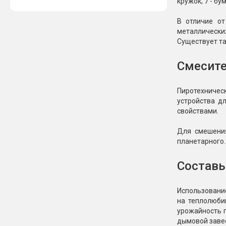
кружок; 7 - бу
В отличие от
металлических
Существует та
Смесите
Пиротехничес
устройства д
свойствами.
Для смешения
планетарного.
Составы
Использование
на теплолюби
урожайность 
дымовой завес