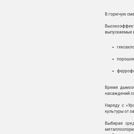
В горючую сме
Высокоэффект
выпускаемые в
гексахло
порошок
феррофо
Время дымооб
насаждений со
Наряду с «Ур
культуры от з
Выбирая сре
металлохлори