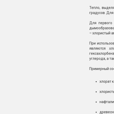
Тепло, выдел
градусов. Для
Для первого 
дымообразоват
– хлористый а
При использо
являются хл
гексахлорбенз
углерода, а т
Примерный со
хлорат к
хлорист
нафтали
древесны