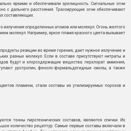
ально яркими и обеспечивали зрелищность. Сигнальные огни
жно с дальнего расстояния. Трассирующие огни обеспечивают
ых составляющих.
о излучения определенных атомов или молекул. Огонь желтого
нием молекул. Например, яркое пламя красного цвета вызывает
продукты реакции во время горения, дает нужное излучение и
ьких разных молекул. Если в составе присутствуют нитраты и
идов будут и хлорсодержащие вещества: перхлорат аммония,
ступают уротропин, феноло-формальдегидные смолы, а также
цветов пламени, стали составы из утилизируемых порохов и
ются тонны пиротехнических составов, являются спички. Их
льшое количество рецептур. Самые первые составы включали в