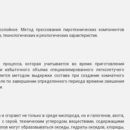
ослойное. Метод прессования пиротехнических компонентов
 технологических и реологических характеристик.
 процесса, которая учитывается во время приготовления
ии избыточного объема специализированного легколетучего
няется методом выдержки состава при создании комнатного
еле по завершении определенного периода времени смешения
и.
сгорают не только в среде кислорода, но и галогенов, азота,
ов с серой, техническим углеродом, веществами, содержащими
аллов могут образовываться оксиды, гидраты оксидов, хлориды,