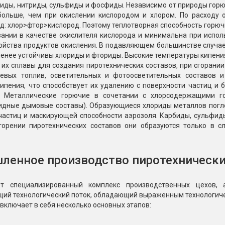
иды, нитриды, сульфиды и фосфиды. Независимо от природы горю
больше, чем при окислении кислородом и хлором. По расходу о
: хлор>фтор>кислород. Поэтому теплотворная способность горючи
вании в качестве окислителя кислорода и минимальна при испол
ойства продуктов окисления. В подавляющем большинстве случае
енее устойчивы хлориды и фториды. Высокие температуры кипения 
 их сплавы для создания пиротехнических составов, при сгоран
евых топлив, осветительных и фотоосветительных составов 
кипения, что способствует их удалению с поверхности частиц и
х. Металлические горючие в сочетании с хлорсодержащими 
идные дымовые составы). Образующиеся хлориды металлов погло
частиц и маскирующей способности аэрозоля. Карбиды, сульфид
горении пиротехнических составов они образуются только в с
енное производство пиротехнически
ет специализированный комплекс производственных цехов,
щий технологический поток, обладающий выраженным технологиче
включает в себя несколько основных этапов: