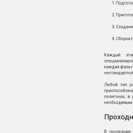
Подгото
Пригото
Создани
Сборка 
Каждый этап
специализиро
каждая фаза п
нестандартном
Любой тип ра
приспособлен
полигонах, в
необходимым.
Проходн
В последние 