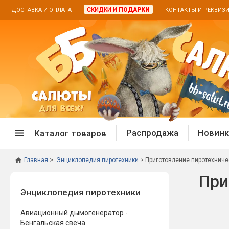
СКИДКИ И
ПОДАРКИ
ДОСТАВКА И ОПЛАТА
КОНТАКТЫ И РЕКВИЗ
Распродажа
Новинк
Каталог товаров
Главная
Энциклопедия пиротехники
Приготовление пиротехниче
Спецпредложение
Дневная
При
Энциклопедия пиротехники
Распродажа фейерверков
Дневные
Распродажа петард
Цветной
Авиационный дымогенератор -
Распродажа бенгальских огней
Пневмох
Бенгальская свеча