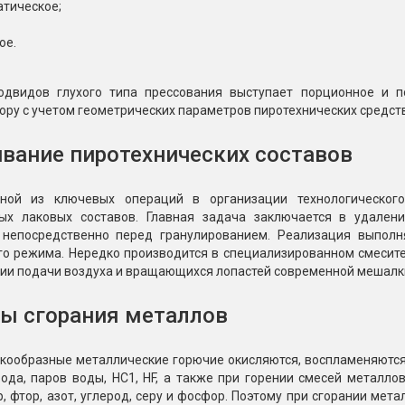
атическое;
ое.
одвидов глухого типа прессования выступает порционное и п
ру с учетом геометрических параметров пиротехнических средств,
вание пиротехнических составов
дной из ключевых операций в организации технологического
ых лаковых составов. Главная задача заключается в удален
 непосредственно перед гранулированием. Реализация выпол
го режима. Нередко производится в специализированном смесит
ции подачи воздуха и вращающихся лопастей современной мешалк
ы сгорания металлов
ообразные металлические горючие окисляются, воспламеняются и 
рода, паров воды, НС1, HF, а также при горении смесей металл
р, фтор, азот, углерод, серу и фосфор. Поэтому при сгорании мет