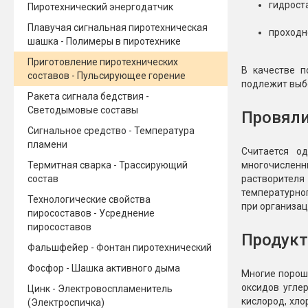
гидрост
Пиротехнический энергодатчик
Плавучая сигнальная пиротехническая
проходн
шашка - Полимеры в пиротехнике
Приготовление пиротехнических
В качестве п
составов - Пульсирующее горение
подлежит выбо
Ракета сигнала бедствия -
Светодымовые составы
Провяли
Сигнальное средство - Температура
пламени
Считается о
Термитная сварка - Трассирующий
многочисленн
состав
растворителя
температурно
Технологические свойства
при организа
пиросоставов - Усреднение
пиросоставов
Продукт
Фальшфейер - Фонтан пиротехнический
Фосфор - Шашка активного дыма
Многие порошк
оксидов угле
Цинк - Электровоспламенитель
кислород, хло
(Электроспичка)