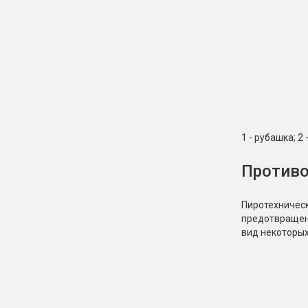
1 - рубашка; 2
Противо
Пиротехничес
предотвращени
вид некоторых