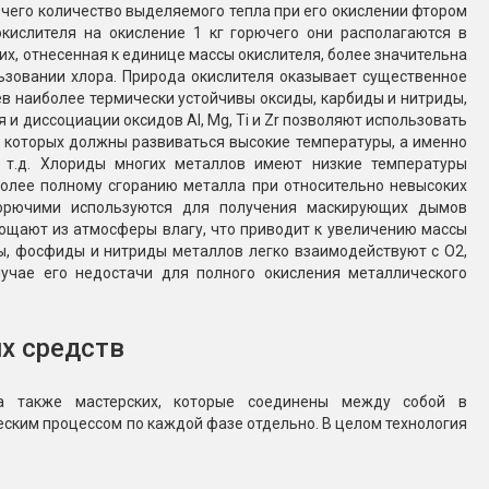
чего количество выделяемого тепла при его окислении фтором
кислителя на окисление 1 кг горючего они располагаются в
х, отнесенная к единице массы окислителя, более значительна
ьзовании хлора. Природа окислителя оказывает существенное
в наиболее термически устойчивы оксиды, карбиды и нитриды,
и диссоциации оксидов Al, Mg, Ti и Zr позволяют использовать
ии которых должны развиваться высокие температуры, а именно
и т.д. Хлориды многих металлов имеют низкие температуры
 более полному сгоранию металла при относительно невысоких
горючими используются для получения маскирующих дымов
щают из атмосферы влагу, что приводит к увеличению массы
ы, фосфиды и нитриды металлов легко взаимодействуют с О2,
лучае его недостачи для полного окисления металлического
х средств
 а также мастерских, которые соединены между собой в
ским процессом по каждой фазе отдельно. В целом технология