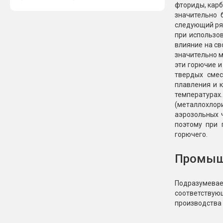
фториды, карб
значительно 
следующий ряд
при использо
влияние на св
значительно м
эти горючие и
твердых смес
плавления и 
температура
(металлохлор
аэрозольных 
поэтому при 
горючего.
Промышл
Подразумева
соответствую
производства 