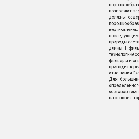
порошкообразн
позволяют пе
должны содер
порошкообраз
вертикальных
последующим 
природы соста
длины I филь
технологичес
фильеры и сни
приводит к р
отношения D/d
Для большинс
определенног
составов темп
на основе фто