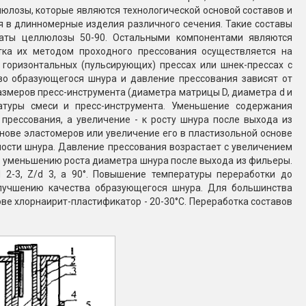
юлозы, которые являются технологической основой составов и
 в длинномерные изделия различного сечения. Такие составы
траты целлюлозы 50-90. Остальными компонентами являются
тка их методом проходного прессования осуществляется на
 горизонтальных (пульсирующих) прессах или шнек-прессах с
о образующегося шнура и давление прессования зависят от
азмеров пресс-инструмента (диаметра матрицы D, диаметра d и
ратуры смеси и пресс-инструмента. Уменьшение содержания
прессования, а увеличение - к росту шнура после выхода из
нове эластомеров или увеличение его в пластизольной основе
ости шнура. Давление прессования возрастает с увеличением
- к уменьшению роста диаметра шнура после выхода из фильеры.
2-3, Z/d 3, а 90°. Повышение температуры переработки до
лучшению качества образующегося шнура. Для большинства
ове хлорнаирит-пластификатор - 20-30°С. Переработка составов