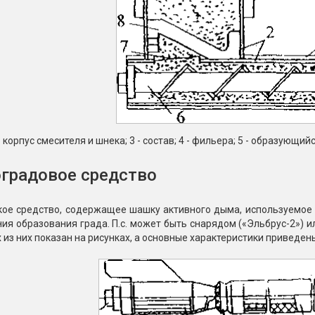
 - корпус смесителя и шнека; 3 - состав; 4 - фильера; 5 - образующийс
градовое средство
кое средство, содержащее шашку активного дыма, используемое 
я образования града. П.с. может быть снарядом («Эльбрус-2») или
 из них показан на рисунках, а основные характеристики приведен