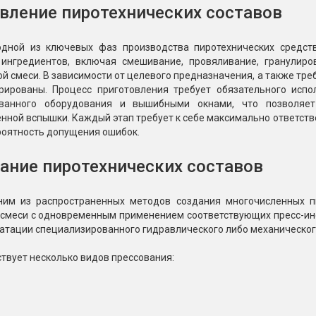
Пневмохлопушки
вление пиротехнических составов
Пружинные хлопушки
одной из ключевых фаз производства пиротехнических средст
е
Бенгальские огни
ингредиентов, включая смешивание, провяливание, гранулиро
ые
й смеси. В зависимости от целевого предназначения, а также тре
 гранаты
рированы. Процесс приготовления требует обязательного исп
Бенгальские огни малые
ованного оборудования и вышибными окнами, что позволяет
Бенгальские огни большие
ной вспышки. Каждый этап требует к себе максимально ответствен
роятность допущения ошибок.
е и наземные
Фонтаны пиротехничес
ание пиротехнических составов
 пчелы
Фонтаны в торт (холодные)
Фонтаны сценические (холод
ицы
ним из распространенных методов создания многочисленных п
Фонтаны для улицы
смеси с одновременным применением соответствующих пресс-ин
Вулканы
уатации специализированного гидравлического либо механическог
дым и огонь
твует несколько видов прессования:
Ракеты
ветного огня
 дым
Фестивальные шары
копы
ая пиротехника