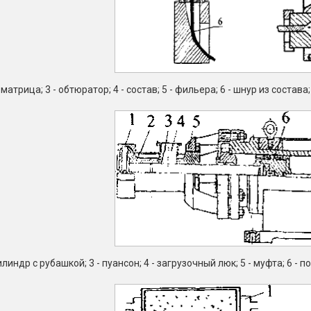
- матрица; 3 - обтюратор; 4 - состав; 5 - фильера; 6 - шнур из состава
 цилиндр с рубашкой; 3 - пуансон; 4 - загрузочный люк; 5 - муфта; 6 -