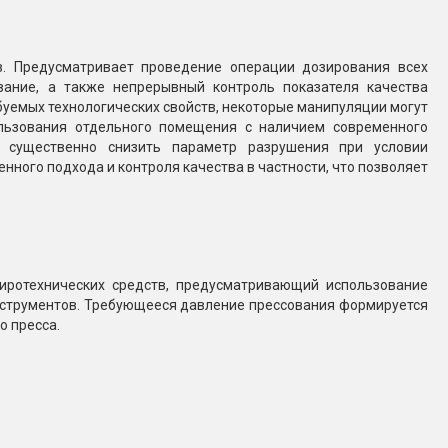
Конфетти, серпантин
в. Предусматривает проведение операции дозирования всех
Небесные фонарики
вание, а также непрерывный контроль показателя качества
буемых технологических свойств, некоторые манипуляции могут
ользования отдельного помещения с наличием современного
Оборудование для
 существенно снизить параметр разрушения при условии
спецэффектов
ного подхода и контроля качества в частности, что позволяет
кие
Елочные гирлянды
Фейерверк-шоу
ные)
иротехнических средств, предусматривающий использование
струментов. Требующееся давление прессования формируется
о пресса.