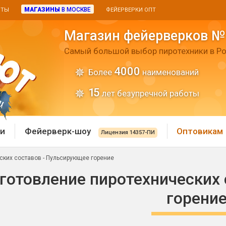
МАГАЗИНЫ
В МОСКВЕ
ИТЫ
ФЕЙЕРВЕРКИ ОПТ
Магазин фейерверков №
Самый большой выбор пиротехники в Ро
4000
Более
наименований
15
лет безупречной работы
и
Фейерверк-шоу
Оптовикам
Лицензия 14357-ПИ
ских составов - Пульсирующее горение
 пиротехника
Римские свечи
готовление пиротехнических
 батареи
горени
Хлопушки и пневмохло
 дым
лопушки
Маленькие хлопушки