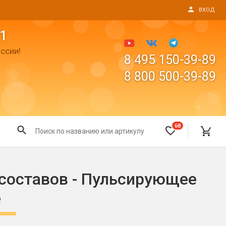
ВХОД
1
ссии!
8 495 150-39-89
8 800 500-39-89
68
Все для праздника
 составов - Пульсирующее
Светящиеся предметы
е
пушки
Свечи для торта
Фонтаны в торт (холодные)