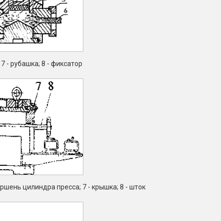
; 7 - рубашка; 8 - фиксатор
 поршень цилиндра пресса; 7 - крышка; 8 - шток