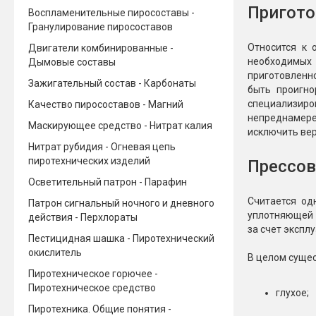
Пригото
Воспламенительные пиросоставы -
Новинки 2025/26
Петарды
Гранулирование пиросоставов
Относится к 
Двигатели комбинированные -
Терочны
Фейерверки на свадьбу
необходимых 
Дымовые составы
Фитильн
приготовленно
Лимонки,
Зажигательный состав - Карбонаты
быть проигно
Фейерверк-шоу
Корсары
специализир
Качество пиросоставов - Магний
Батареи салютов
непреднамерен
Цветной дым
Маскирующее средство - Нитрат калия
исключить ве
Летающи
Хлопушки
Нитрат рубидия - Огневая цепь
пиротехнических изделий
Прессов
Бабочки,
Батареи салютов
Осветительный патрон - Парафин
Жуки
Циркобл
Считается од
Патрон сигнальный ночного и дневного
Маленькие фейерверки
уплотняющей 
действия - Перхлораты
Средние фейерверки
за счет экспл
Цветной 
Большие фейерверки
Пестицидная шашка - Пиротехнический
Супер-фейерверки
окислитель
В целом сущес
Факелы ц
Пиротехническое горючее -
Цветной
Пиротехническое средство
глухое;
Стробос
Пиротехника. Общие понятия -
Сигнальн