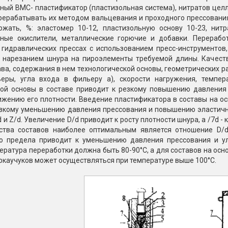
ый ВМС- пластификатор (пластизольная система), нитратов целл
рерабатывать их методом вальцевания и проходного прессования
жать, %: эластомер 10-12, пластизольную основу 10-23, ни
ные окислители, металлические горючие и добавки. Перерабо
 гидравлических прессах с использованием пресс-инструментов,
нарезанием шнура на пироэлементы требуемой длины. Качеств
ва, содержания в нем технологической основы, геометрических р
еры, угла входа в фильеру а), скорости нагружения, темпе
кой основы в составе приводит к резкому повышению давления 
жению его плотности. Введение пластификатора в составы на ос
езкому уменьшению давления прессования и повышению эластичн
 и Z/d. Увеличение D/d приводит к росту плотности шнура, a /7d 
тва составов наиболее оптимальным является отношение D/d 
о предела приводит к уменьшению давления прессования и у
ература переработки должна быть 80-90°С, а для составов на осн
ркаучуков может осуществляться при температуре выше 100°С.