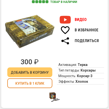
ТОВАР В НАЛИЧИИ
Пр
чт
се
ВИДЕО
XVI
век
В ИЗБРАННОЕ
в
Ка
ПОДЕЛИТЬСЯ
мо
пл
де
ко
300
₽
и
Активация:
Терка
тр
Тип петарды:
Корсары
ДОБАВИТЬ
В КОРЗИНУ
ка
Мощность:
Корсар-3
на
Эффекты:
Хлопок
ку
КУПИТЬ В 1 КЛИК
др
и
зо
а
ты