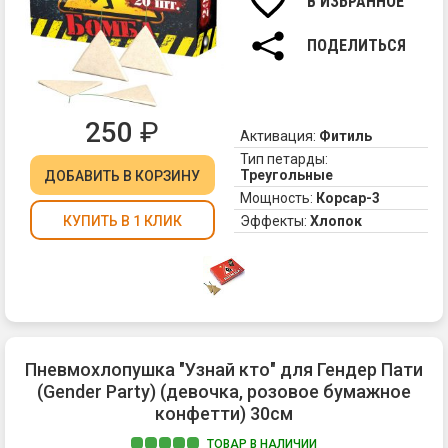
В ИЗБРАННОЕ
по
-
ПОДЕЛИТЬСЯ
тр
Не
на
до
250
₽
Активация:
Фитиль
ма
ра
Тип петарды:
Треугольные
ДОБАВИТЬ
В КОРЗИНУ
эт
гр
Мощность:
Корсар-3
и
Эффекты:
Хлопок
КУПИТЬ В 1 КЛИК
мо
пе
От
их
че
яв
фо
Пневмохлопушка "Узнай кто" для Гендер Пати
вм
(Gender Party) (девочка, розовое бумажное
пр
конфетти) 30см
ци
-
ТОВАР В НАЛИЧИИ