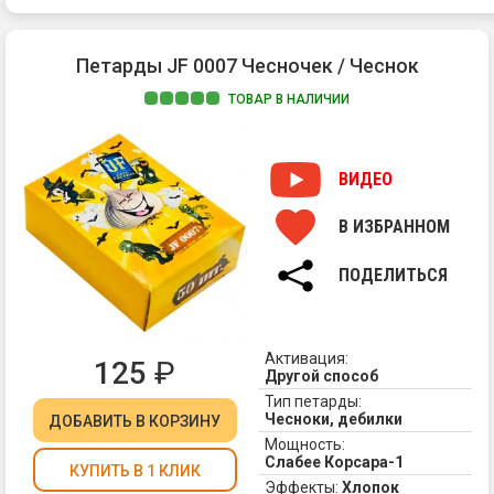
Петарды JF 0007 Чесночек / Чеснок
ТОВАР В НАЛИЧИИ
Пе
"Ч
от
ВИДЕО
Jo
Fir
В ИЗБРАННОМ
"Ч
пр
ПОДЕЛИТЬСЯ
со
хл
ка
-
Активация:
125
₽
он
Другой способ
же
Тип петарды:
Чесноки, дебилки
в
ДОБАВИТЬ
В КОРЗИНУ
на
Мощность:
Слабее Корсара-1
из
КУПИТЬ В 1 КЛИК
ка
Эффекты:
Хлопок