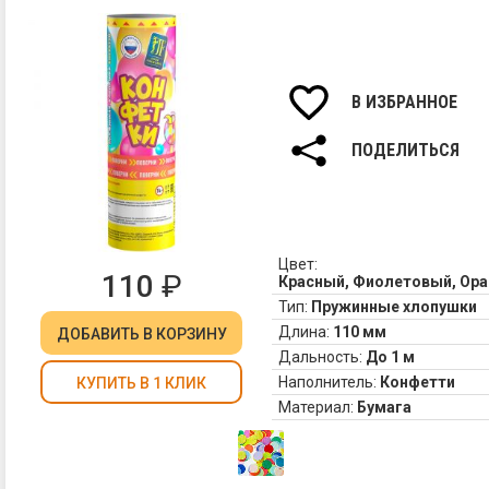
да
ре
ак
хл
С
В ИЗБРАННОЕ
уп
"Ч
ПОДЕЛИТЬСЯ
др
ва
не
ст
се
Цвет:
во
110
₽
Красный, Фиолетовый, Ор
Тип:
Пружинные хлопушки
Длина:
110 мм
ДОБАВИТЬ
В КОРЗИНУ
Дальность:
До 1 м
Наполнитель:
Конфетти
КУПИТЬ В 1 КЛИК
Материал:
Бумага