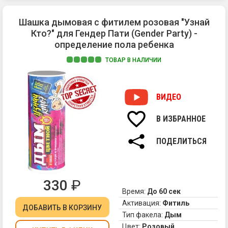
пи
и
Шашка дымовая с фитилем розовая "Узнай
гр
Кто?" для Гендер Пати (Gender Party) -
эт
определение пола ребенка
су
Пр
ТОВАР В НАЛИЧИИ
вд
В
фа
по
По
го
ВИДЕО
се
ст
на
по
бу
В ИЗБРАННОЕ
ра
да
по
в
ПОДЕЛИТЬСЯ
бу
XX
ре
ве
на
те
сп
по
330
₽
"г
пе
Время:
До 60 сек
ве
от
Активация:
Фитиль
ДОБАВИТЬ
В КОРЗИНУ
ко
"Д
Тип факела:
Дым
на
С
Цвет:
Розовый