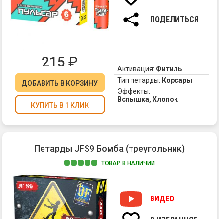
не
ра
ПОДЕЛИТЬСЯ
(ч
яв
ча
не
215
₽
по
Активация:
Фитиль
ти
Тип петарды:
Корсары
ДОБАВИТЬ
В КОРЗИНУ
пе
Эффекты:
Вспышка, Хлопок
КУПИТЬ В 1 КЛИК
Петарды JFS9 Бомба (треугольник)
ТОВАР В НАЛИЧИИ
Пе
от
к
ВИДЕО
от
но