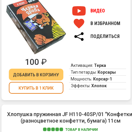
др
-
ВИДЕО
эт
вс
В ИЗБРАННОМ
пр
те
ПОДЕЛИТЬСЯ
"К
в
но
ис
100
₽
Оц
Активация:
Терка
ка
Тип петарды:
Корсары
ДОБАВИТЬ
В КОРЗИНУ
ле
Мощность:
Корсар-1
пе
Эффекты:
Хлопок
"Д
КУПИТЬ В 1 КЛИК
-
он
не
сы
Хлопушка пружинная JF H110-40SP/01 "Конфетки
на
(разноцветное конфетти, бумага) 11см
ср
и
ТОВАР В НАЛИЧИИ