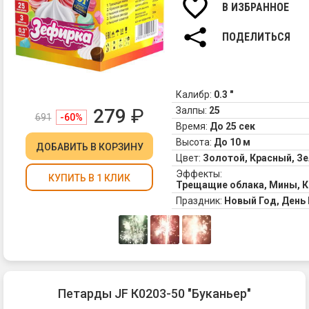
В ИЗБРАННОЕ
кр
пр
на
ПОДЕЛИТЬСЯ
(д
ка
эл
-
Калибр:
0.3 "
5с
279
₽
Залпы:
25
691
-60%
чт
Время:
До 25 сек
су
Высота:
До 10 м
уп
ДОБАВИТЬ
В КОРЗИНУ
Цвет:
Золотой, Красный, З
уб
Эффекты:
ес
КУПИТЬ В 1 КЛИК
Трещащие облака, Мины, 
Вы
Праздник:
Новый Год, Ден
ре
ис
хл
в
по
Петарды JF К0203-50 "Буканьер"