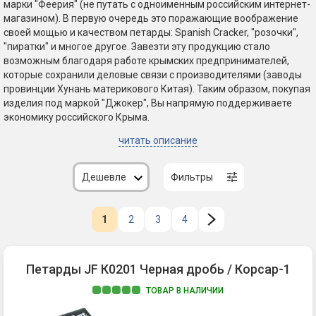
марки "Феерия" (не путать с одноименным российским интернет-
магазином). В первую очередь это поражающие воображение
своей мощью и качеством петарды: Spanish Cracker, "розочки",
"пиратки" и многое другое. Завезти эту продукцию стало
возможным благодаря работе крымских предпринимателей,
которые сохранили деловые связи с производителями (заводы
провинции Хунань материкового Китая). Таким образом, покупая
изделия под маркой "Джокер", Вы напрямую поддерживаете
экономику российского Крыма.
читать описание
Дешевле
Фильтры
1
2
3
4
Петарды JF К0201 Черная дробь / Корсар-1
ТОВАР В НАЛИЧИИ
Че