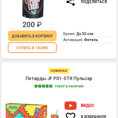
ПОДЕЛИТЬСЯ
ди
вс
со
ее
200
₽
пе
сп
Время:
До 55 сек
ДОБАВИТЬ
В КОРЗИНУ
во
Активация:
Фитиль
вн
ег
КУПИТЬ В 1 КЛИК
ча
С
дв
ст
НОВИНКА!
пе
Петарды JF P01-STR Пульсар
за
то
ТОВАР В НАЛИЧИИ
ка
1.
ди
Яр
Бл
вс
эт
ВИДЕО
2.
вс
Хл
ко
В ИЗБРАННОЕ