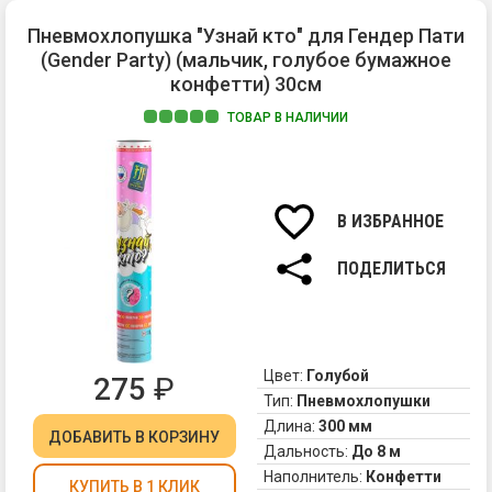
с
хл
со
Пневмохлопушка "Узнай кто" для Гендер Пати
не
-
(Gender Party) (мальчик, голубое бумажное
в
он
конфетти) 30см
по
не
а
сы
ТОВАР В НАЛИЧИИ
на
и
Пе
от
не
хл
во
кр
дл
в
ве
В ИЗБРАННОЕ
эт
"Г
ос
Па
пр
ПОДЕЛИТЬСЯ
(о
та
по
уп
бу
ре
с
Цвет:
Голубой
275
₽
яр
Тип:
Пневмохлопушки
го
Длина:
300 мм
ко
ДОБАВИТЬ
В КОРЗИНУ
Дальность:
До 8 м
Ко
Наполнитель:
Конфетти
кр
КУПИТЬ В 1 КЛИК