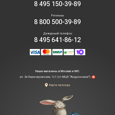
8 495 150-39-89
цв
по
ды
та
за
ле
Регионы
ру
ус
8 800 500-39-89
ды
це
с
шо
по
Дежурный телефон
из
8 495 641-86-12
по
вз
фи
и
Ка
хл
им
У
по
вс
ды
во
ро
го
Наши магазины в Москве и МО:
ил
по
ул. 2я Карачаровская, 1с1 (ст.МЦК "Андроновка")
го
кр
ма
Карта проезда
от
ил
та
де
зв
ин
Эт
По
пе
по
пр