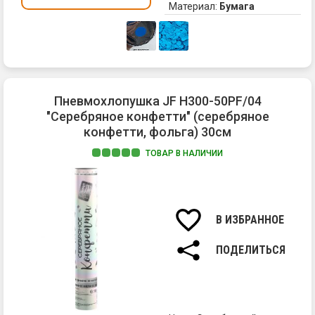
Материал:
Бумага
фо
бу
М
ре
ис
та
хл
Пневмохлопушка JF H300-50PF/04
не
"Серебряное конфетти" (серебряное
в
конфетти, фольга) 30см
по
а
ТОВАР В НАЛИЧИИ
на
Св
от
во
во
се
-
В ИЗБРАННОЕ
во
чт
ПОДЕЛИТЬСЯ
со
эт
мо
пн