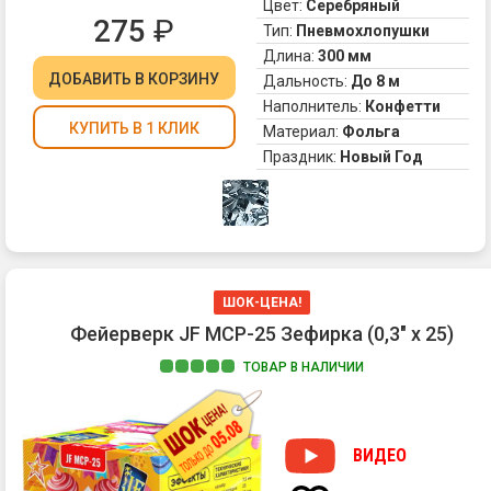
хл
Цвет:
Серебряный
275
₽
Из
Тип:
Пневмохлопушки
не
Длина:
300 мм
яв
ДОБАВИТЬ
В КОРЗИНУ
Дальность:
До 8 м
пи
Наполнитель:
Конфетти
По
КУПИТЬ В 1 КЛИК
Материал:
Фольга
ни
ча
Праздник:
Новый Год
ко
со
на
ст
-
хл
ШОК-ЦЕНА!
вы
мо
Фейерверк JF MCP-25 Зефирка (0,3" х 25)
за
ТОВАР В НАЛИЧИИ
се
ко
из
фо
ВИДЕО
Ко
оч