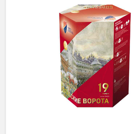
Новинки 2025/26
Петарды
Терочны
Фейерверки на свадьбу
Фитильн
Лимонки,
Фейерверк-шоу
Корсары
Батареи салютов
Цветной дым
Летающи
Хлопушки
Бабочки,
Батареи салютов
Жуки
Циркобл
Маленькие фейерверки
Средние фейерверки
Цветной 
Большие фейерверки
Супер-фейерверки
Факелы ц
Цветной
Стробос
Сигнальн