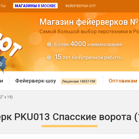
МАГАЗИНЫ
В МОСКВЕ
ИТЫ
ФЕЙЕРВЕРКИ ОПТ
Магазин фейерверков №
Самый большой выбор пиротехники в Ро
4000
Более
наименований
15
лет безупречной работы
и
Фейерверк-шоу
Оптовикам
Лицензия 14357-ПИ
" х 19)
 пиротехника
Римские свечи
к PKU013 Спасские ворота (1,
 батареи
Хлопушки и пневмохло
 дым
лопушки
Маленькие хлопушки