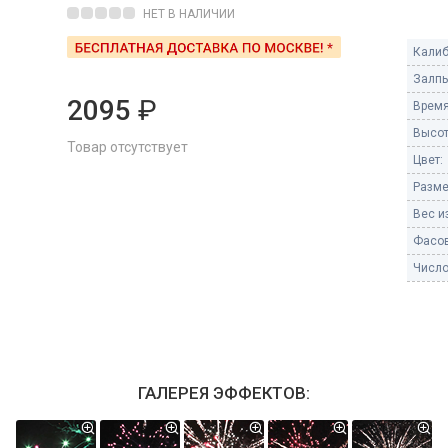
Пневмохлопушки
НЕТ В НАЛИЧИИ
Пружинные хлопушки
Калиб
е
Залпы
Бенгальские огни
ые
2095
₽
Время
 гранаты
Бенгальские огни малые
Высот
Товар отсутствует
Бенгальские огни большие
Цвет:
Разме
е и наземные
Фонтаны пиротехничес
Вес из
 пчелы
Фасов
Фонтаны в торт (холодные)
Фонтаны сценические (холод
Число
ицы
Фонтаны для улицы
Вулканы
дым и огонь
Ракеты
ветного огня
ГАЛЕРЕЯ ЭФФЕКТОВ:
 дым
Фестивальные шары
копы
ая пиротехника