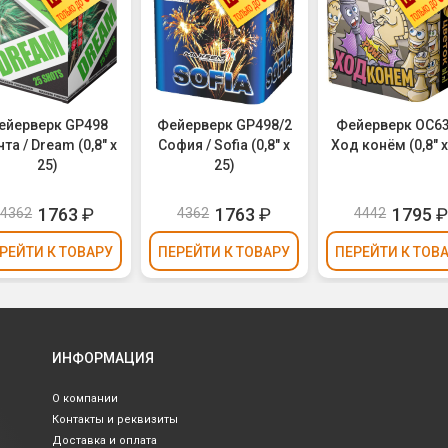
ейерверк GP498
Фейерверк GP498/2
Фейерверк ОС6
та / Dream (0,8" х
София / Sofia (0,8" х
Ход конём (0,8" х
25)
25)
1763
₽
1763
₽
1795
4362
4362
4442
РЕЙТИ
К ТОВАРУ
ПЕРЕЙТИ
К ТОВАРУ
ПЕРЕЙТИ
К ТОВ
ИНФОРМАЦИЯ
О компании
Контакты и реквизиты
Доставка и оплата