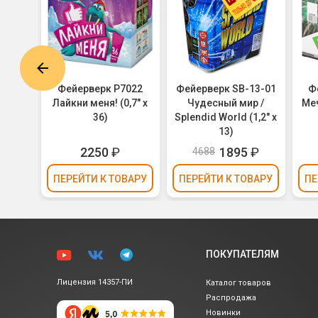
0-20-
Фейерверк Р7022
Фейерверк SB-13-01
Ф
ompas
Лайкни меня! (0,7" х
Чудесный мир /
Меч
36)
Splendid World (1,2" х
13)
2250
₽
1895
₽
4688
ВАРУ
ПЕРЕЙТИ
К ТОВАРУ
ПЕРЕЙТИ
К ТОВАРУ
ПЕ
ПОКУПАТЕЛЯМ
Лицензия 14357-ПИ
Каталог товаров
Распродажа
Новинки