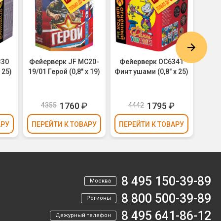
330
Фейерверк JF MC20-
Фейерверк ОС6341
Фей
 25)
19/01 Герой (0,8" х 19)
Финт ушами (0,8" х 25)
Слад
dr
₽
1760
₽
1795
₽
4355
4442
4
АРУ
ПЕРЕЙТИ
К ТОВАРУ
ПЕРЕЙТИ
К ТОВАРУ
ПЕР
8 495 150-39-89
Москва
8 800 500-39-89
Регионы
8 495 641-86-12
Дежурный телефон