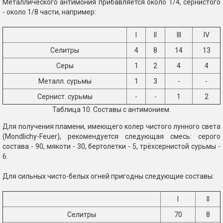
Металлического антимония прибавляется около 1/4, сернистого
- около 1/8 части, например:
I
II
III
IV
Селитры
4
8
14
13
Серы
1
2
4
4
Металл. сурьмы
1
3
-
-
Сернист. сурьмы
-
-
1
2
Таблица 10. Составы с антимонием.
Для получения пламени, имеющего колер чистого лунного света
(Mondlichy-Feuer), рекомендуется следующая смесь: серого
состава - 90, мякоти - 30, бертолетки - 5, трёхсернистой сурьмы -
6.
Для сильных чисто-белых огней пригодны следующие составы:
I
II
Селитры
70
8