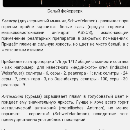
Белый фейерверк
Реалгар
(двухсернистый мышьяк, Schwefelarsen) - развивает при
горении крайне ядовитые белые газы (продукт горения -
мышьяковистокислый ангидрит AS2O3), исключающий
применение реалгарных препаратов в закрытых помещениях.
Придаёт пламени сильную яркость, но цвет не чисто белый, а с
желтоватым отливом.
Прибавляется в пропорции 1/6 до 1/12 общей сложности состава
- как, например, для известного «индийского» огня (Indisches
Weissfeuer): селитры - 6, серы - 2, реалгара - 1; или: селитры - 24,
серы - 7, реал- гара - 3; по Эшенбахеру: селитры - 100, серы - 30,
реалгара - 9.
Антимоний
(сурьма) окрашивает пламя в голубоватый цвет и
придаёт ему значительную яркость. Лучше и ярче всего горит
металлический антимоний (metallisches Antimon), но менее
взрывчат - сернистый (Schwefelantimon), вследствие чего
преимущественно употребляют последний.