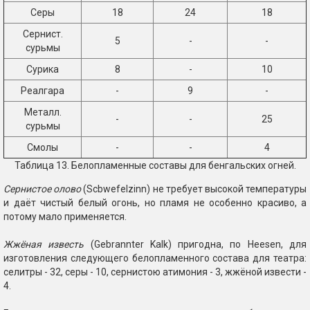
Серы
18
24
18
Сернист.
5
-
-
сурьмы
Сурика
8
-
10
Реалгара
-
9
-
Металл.
-
-
25
сурьмы
Смолы
-
-
4
Таблица 13. Белопламенные составы для бенгальских огней.
Сернистое олово
(Scbwefelzinn) не требует высокой температуры
и даёт чистый белый огонь, но пламя не особенно красиво, а
потому мало применяется.
Жжёная известь
(Gebrannter Kalk) пригодна, по Heesen, для
изготовления следующего белопламенного состава для театра:
селитры - 32, серы - 10, сернистою атимония - 3, жжёной извести -
4.