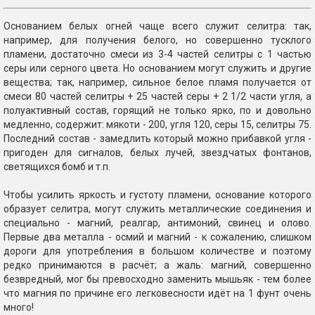
Основанием белых огней чаще всего служит селитра: так,
например, для получения белого, но совершенно тусклого
пламени, достаточно смеси из 3-4 частей селитры с 1 частью
серы или серного цвета. Но основанием могут служить и другие
вещества; так, например, сильное белое пламя получается от
смеси 80 частей селитры + 25 частей серы + 2 1/2 части угля, а
полуактивный состав, горящий не только ярко, по и довольно
медленно, содержит: мякоти - 200, угля 120, серы 15, селитры 75.
Последний состав - замедлить который можно прибавкой угля -
пригоден для сигналов, белых лучей, звездчатых фонтанов,
светящихся бомб и т.п.
Чтобы усилить яркость и густоту пламени, основание которого
образует селитра, могут служить металлические соединения и
специально - магний, реалгар, антимоний, свинец и олово.
Первые два металла - осмий и магний - к сожалению, слишком
дороги для употребления в большом количестве и поэтому
редко принимаются в расчёт; а жаль: магний, совершенно
безвредный, мог бы превосходно заменить мышьяк - тем более
что магния по причине его легковесности идёт на 1 фунт очень
много!