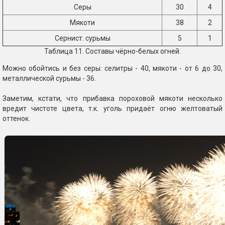
Серы
30
4
Мякоти
38
2
Сернист. сурьмы
5
1
Таблица 11. Составы чёрно-белых огней.
Можно обойтись и без серы: селитры - 40, мякоти - от 6 до 30,
металлической сурьмы - 36.
Заметим, кстати, что прибавка пороховой мякоти несколько
вредит чистоте цвета, т.к. уголь придаёт огню желтоватый
оттенок.