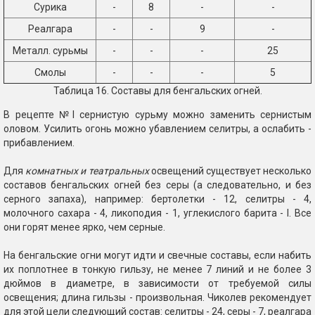
Сурика
-
8
-
-
Реалгара
-
-
9
-
Металл. сурьмы
-
-
-
25
Смолы
-
-
-
5
Таблица 16. Составы для бенгальских огней.
В рецепте №I сернистую сурьму можно заменить сернистым
оловом. Усилить огонь можно убавлением селитры, а ослабить -
прибавлением.
Для
комнатных и театральных
освещений существует несколько
составов бенгальских огней без серы (а следовательно, и без
серного запаха), например: бертолетки - 12, селитры - 4,
молочного сахара - 4, ликоподия - 1, углекислого барита - I. Все
они горят менее ярко, чем серные.
На бенгальские огни могут идти и свечные составы, если набить
их поплотнее в тонкую гильзу, не менее 7 линий и не более 3
дюймов в диаметре, в зависимости от требуемой силы
освещения; длина гильзы - произвольная. Чиколев рекомендует
для этой цели следующий состав: селитры - 24, серы - 7, реалгара