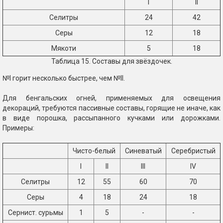
I
II
Селитры
24
42
Серы
12
18
Мякоти
5
18
Таблица 15. Составы для звёздочек.
№I горит несколько быстрее, чем №II.
Для бенгальских огней, применяемых для освещения
декораций, требуются пассивные составы, горящие не иначе, как
в виде порошка, рассыпанного кучками или дорожками.
Примеры:
Чисто-белый
Синеватый
Серебристый
I
II
III
IV
Селитры
12
55
60
70
Серы
4
18
24
18
Сернист. сурьмы
1
5
-
-