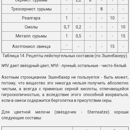
Сернист. сурьмы
-
2,2
8
-
-
-
Трехсернист. сурьмы
-
-
-
8
-
-
Реалгара
1
-
-
-
10
-
Смолы
0,7
0,2
-
-
-
10
Металл. сурьмы
1
0,5
-
-
-
15
-
Азотпокисл. свинца
-
-
-
15
-
Таблица 14. Рецепты лейхткугельных составов (по Эшенбахеру).
№IV дает звёздный цвет, №VI - лунный, остальные - чисто-белый.
Азотным стронцианом Эшенбахер не пользуется - быть может,
потому, что вещество это никогда нельзя получить абсолютно
чистым, а всегда с примесью серной кислоты, отличающейся
гигроскопичностью, а вследствие этого способной взорваться,
если в смеси содержится бертолетка в присутствии серы.
Для цветной мелочи (звёздочек - Sternsatze) хороши
следующие составы: