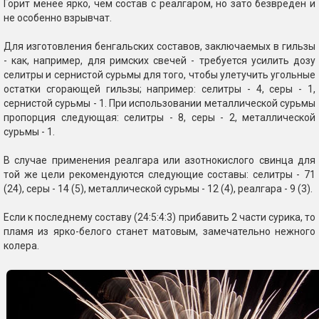
Горит менее ярко, чем состав с реалгаром, но зато безвреден и
не особенно взрывчат.
Для изготовления бенгальских составов, заключаемых в гильзы
- как, например, для римских свечей - требуется усилить дозу
селитры и сернистой сурьмы для того, чтобы улетучить угольные
остатки сгорающей гильзы; например: селитры - 4, серы - 1,
сернистой сурьмы - 1. При использовании металлической сурьмы
пропорция следующая: селитры - 8, серы - 2, металлической
сурьмы - 1.
В случае применения реалгара или азотнокислого свинца для
той же цели рекомендуются следующие составы: селитры - 71
(24), серы - 14 (5), металлической сурьмы - 12 (4), реалгара - 9 (3).
Если к последнему составу (24:5:4:3) прибавить 2 части сурика, то
пламя из ярко-белого станет матовым, замечательно нежного
колера.