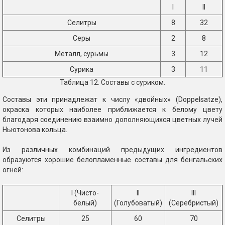
I
II
Селитры
8
32
Серы
2
8
Металл, сурьмы
3
12
Сурика
3
11
Таблица 12. Составы с суриком.
Составы эти принадлежат к числу «двойных» (Doppelsatze),
окраска которых наиболее приближается к белому цвету
благодаря соединению взаимно дополняющихся цветных лучей
Ньютонова кольца.
Из различных комбинаций предыдущих ингредиентов
образуются хорошие белопламенные составы для бенгальских
огней:
I (Чисто-
II
III
белый)
(Голубоватый)
(Серебристый)
Селитры
25
60
70