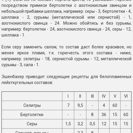
посредством примеси бертолетки с азотнокислым свинцом и
небольшой прибавки шеллака, например: серы - 3, бертолетки - 4,
шеллака - 2, сурьмы (металлической или сернистой) - 1,
азотнокислого свинца - 24. Можно обойтись и без сурьмы;
например: бертолетки - 24, азотнокислого свинца - 24, серы - 12,
шеллака - 1.
Если серу заменить салом, то состав даст более красивое, но
менее яркое пламя, т.к. горючесть этого состава - ниже,
например: селитры - 18, сернистой сурьмы - 12, металлической
сурьмы - 3, сала - 1.
Эшенбахер приводит следующие рецепты для белопламенных
лейхткугельных составов:
I
II
III
IV
V
VI
Селитры
7
9,5
-
4
60
-
Бертолетки
-
-
8
36
15
60
Серы
1,5
3,2
0,5
12
15
15