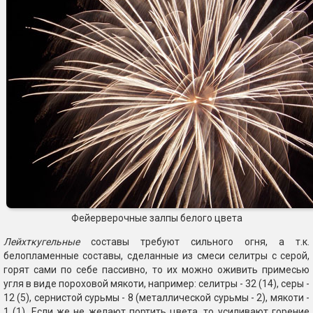
Фейерверочные залпы белого цвета
Лейхткугельные
составы требуют сильного огня, а т.к.
белопламенные составы, сделанные из смеси селитры с серой,
горят сами по себе пассивно, то их можно оживить примесью
угля в виде пороховой мякоти, например: селитры - 32 (14), серы -
12 (5), сернистой сурьмы - 8 (металлической сурьмы - 2), мякоти -
1 (1). Если же не желают портить цвета, то усиливают горение