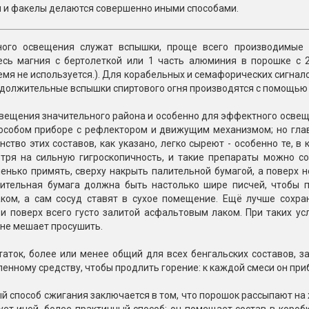
Пневмохлопушки
и факелы делаются совершенно иными способами.
Пружинные хлопушки
ого освещения служат вспышки, проще всего производимые 
е
Бенгальские огни
есь магния с бертолеткой или 1 часть алюминия в порошке с 2
ые
мя не используется.). Для корабельных и семафорических сигнало
 гранаты
Бенгальские огни малые
одолжительные вспышки спиртового огня производятся с помощью
Бенгальские огни большие
вещения значительного района и особенно для эффектного освещ
особом приборе с рефлектором и движущим механизмом; но гла
е и наземные
Фонтаны пиротехничес
ство этих составов, как указано, легко сыреют - особенно те, в
отря на сильную гигроскопичность, и такие препараты можно со
 пчелы
Фонтаны в торт (холодные)
енько примять, сверху накрыть палительной бумагой, а поверх 
лительная бумага должна быть настолько шире писчей, чтобы 
Фонтаны сценические (холод
ицы
ком, а сам сосуд ставят в сухое помещение. Ещё лучше сохран
Фонтаны для улицы
и поверх всего густо залитой асфальтовым лаком. При таких усл
Вулканы
не мешает просушить.
дым и огонь
Ракеты
аток, более или менее общий для всех бенгальских составов, з
ветного огня
енному средству, чтобы продлить горение: к каждой смеси он приб
 дым
Фестивальные шары
копы
 способ сжигания заключается в том, что порошок рассыпают на
ая пиротехника