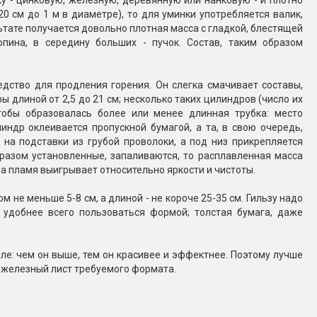
ку - цинковую, железную, деревянную или нанковую - и плотно
0 см до 1 м в диаметре), то для уминки употребляется валик,
льтате получается довольно плотная масса с гладкой, блестящей
пина, в середину больших - пучок. Состав, таким образом
редство для продления горения. Он слегка смачивает составы,
 длиной от 2,5 до 21 см; несколько таких цилиндров (число их
тобы образовалась более или менее длинная трубка: место
индр оклеивается пропускной бумагой, а та, в свою очередь,
на подставки из грубой проволоки, а под низ прикрепляется
разом установленные, запаливаются, то расплавленная масса
 а пламя выигрывает относительно яркости и чистоты.
не меньше 5-8 см, а длиной - не короче 25-35 см. Гильзу надо
- удобнее всего пользоваться формой; толстая бумага, даже
ле: чем он выше, тем он красивее и эффектнее. Поэтому лучше
т железный лист требуемого формата.