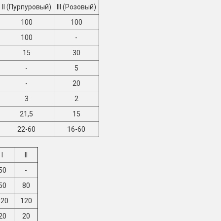
II (Пурпуровый)
III (Розовый)
100
100
100
-
15
30
-
5
-
20
3
2
21,5
15
22-60
16-60
I
II
50
-
50
80
120
120
20
20