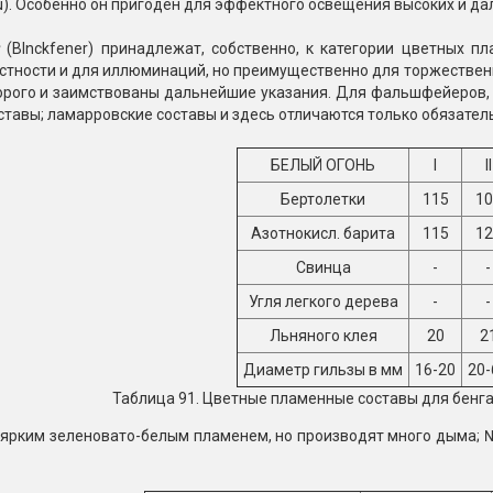
u). Особенно он пригоден для эффектного освещения высоких и да
(Blnckfener) принадлежат, собственно, к категории цветных п
тности и для иллюминаций, но преимущественно для торжественных
орого и заимствованы дальнейшие указания. Для фальшфейеров, 
тавы; ламарровские составы и здесь отличаются только обязатель
БЕЛЫЙ ОГОНЬ
I
II
Бертолетки
115
10
Азотнокисл. барита
115
12
Свинца
-
-
Угля легкого дерева
-
-
Льняного клея
20
2
Диаметр гильзы в мм
16-20
20-
Таблица 91. Цветные пламенные составы для бенг
т ярким зеленовато-белым пламенем, но производят много дыма; №I