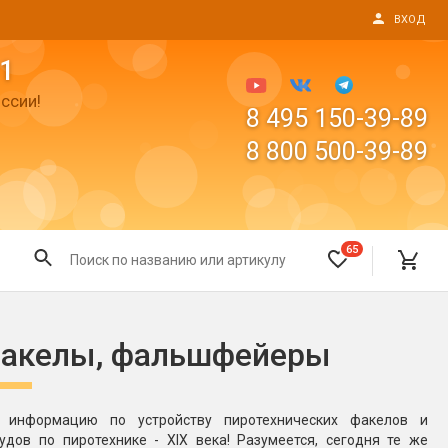
ВХОД
1
ссии!
8 495 150-39-89
8 800 500-39-89
65
Все для праздника
факелы, фальшфейеры
Светящиеся предметы
пушки
Свечи для торта
 информацию по устройству пиротехнических факелов и
Фонтаны в торт (холодные)
ов по пиротехнике - XIX века! Разумеется, сегодня те же