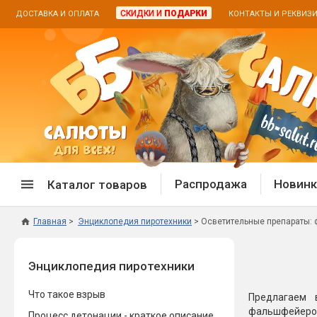
СКИДКИ И
ПОДАРКИ
ДОСТАВКА И ОПЛАТА
КОНТАКТЫ И РЕКВИЗ
Распродажа
Новинк
Каталог товаров
Главная
Энциклопедия пиротехники
Осветительные препараты:
Спецпредложение
Дневная
Энциклопедия пиротехники
Распродажа фейерверков
Дневные
Распродажа петард
Цветной
Что такое взрыв
Предлагаем 
Распродажа бенгальских огней
Пневмох
фальшфейеров
Процесс детонации - краткое описание