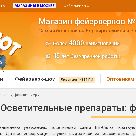
МАГАЗИНЫ
В МОСКВЕ
ИТЫ
ФЕЙЕРВЕРКИ ОПТ
Магазин фейерверков №
Самый большой выбор пиротехники в Ро
4000
Более
наименований
15
лет безупречной работы
и
Фейерверк-шоу
Оптовикам
Лицензия 14357-ПИ
 факелы, фальшфейеры
 пиротехника
Римские свечи
Осветительные препараты: 
 батареи
Хлопушки и пневмохло
 дым
вниманию уважаемых посетителей сайта ББ-Салют краткую
лопушки
Маленькие хлопушки
. Данная информация служит выдержкой из классических труд