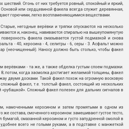
 шествий. Огонь от них требуется ровный, спокойный и яркий,
. Основой или сердцевиной факела всегда служит деревянная,
 обдают горючими, легко воспламеняющимися веществами.
 Старые, негодные верёвки и тряпки опускаются на несколько
ушиваются и, наконец, навиваются спиралью на вышеупомянутую
я поверхность факела смазывается густой подмазкой и снова
льта - 40, керосина - 4, селитры - 6, серы - 3. Асфальт можно
дар (неочищенный). Наносу должно быть столько, чтобы факел
 верёвками - та же, а также обделка густым слоем подмазки.
 - 8; потом, когда засмолка достигает желаемой толщины, факел
жау двумя досками. Такой факел похож на огромную восковую
сложный факел, т.е. толстый факел, состоящий из нескольких
й «рубашкой». Сложный факел полезен для дальних сигналов в
ми, намоченными керосином и затем промятыми в одном из
го же состава, смоченного керосином: замешивают густое тесто,
л бумагой, смазанной керосином и густо запудренной смолой в
 удобнее всего не голыми руками, а в подставке с манжеткой