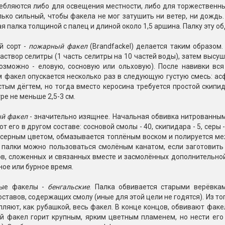
ебляются либо для освещения местности, либо для торжественных
ько сильный, чтобы факела не мог затушить ни ветер, ни дождь
я палка толщиной с палец и длиной около 1,5 аршина. Палку эту
й сорт -
пожарный факел
(Brandfackel) делается таким образом.
раствор селитры (1 часть селитры на 10 частей воды), затем выс
возможно - еловую, сосновую или ольховую). После навивки вс
м факел опускается несколько раз в следующую густую смесь: асфа
тым дёгтем, но тогда вместо керосина требуется простой скипи
ре не меньше 2,5-3 см.
й факел
- значительно изящнее. Начальная обвивка нитрованными
т его в другом составе: сосновой смолы - 40, скипидара - 5, серы
 серным цветом, обмазывается топлёным воском и полируется ме
 палки можно пользоваться смолёным канатом, если заготовить 
ов, сложенных и связанных вместе и засмолённых дополнительно
ное или бурное время.
ые факелы -
бенгальские
. Палка обвивается старыми верёвка
оставов, содержащих смолу (иные для этой цели не годятся). Из то
ляют, как рубашкой, весь факел. В конце концов, обвивают факе
ой факел горит крупным, ярким цветным пламенем, но нести его