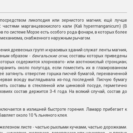
Конфетти, серпантин
посредством ликоподия или зернистого магния; ещё лучше
Небесные фонарики
 частями марганцевокислого кали (Kali hypermanganicum) (В
в по системе Морзе есть особого рода фонари, в которых более
 механизма, снабженного наружным рычагом.
Оборудование для
спецэффектов
ения древесных групп и красивых зданий служат ленты магния,
вным образом -
бенгальские огни
, составы которых приведены
кие
 которых содержится хлорновато- или азотнокислый стронциан;
Елочные гирлянды
хранить около полугода, если поместить их в глазированном
неё затянуть отверстие горшка писчей бумагой, перехваченной
Фейерверк-шоу
первая всюду выглядывала из-под последней. Писчую бумагу
ные)
ять составы в стеклянной или цинковой посуде, герметично
овиях состав держится 3-4 года. На всякий случай, состав до
аключается в излишней быстроте горения. Ламарр прибегает к
авляет около 10 % льняного клея.
 железном листе - частью рыхлыми кучками, частью дорожками.