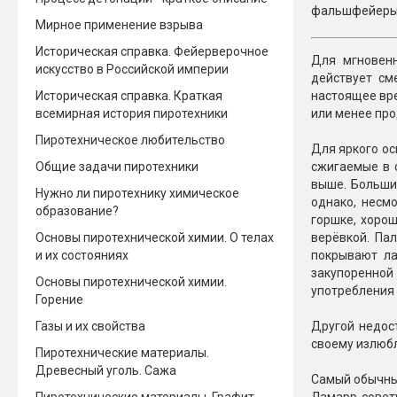
фальшфейеры 
Мирное применение взрыва
Новинки 2025/26
Петарды
Историческая справка. Фейерверочное
Для мгновенн
Терочны
искусство в Российской империи
Фейерверки на свадьбу
действует см
Фитильн
Историческая справка. Краткая
настоящее вре
Лимонки,
всемирная история пиротехники
Фейерверк-шоу
или менее пр
Корсары
Батареи салютов
Пиротехническое любительство
Для яркого ос
Цветной дым
Общие задачи пиротехники
сжигаемые в 
Летающи
Хлопушки
выше. Большин
Нужно ли пиротехнику химическое
однако, несм
Бабочки,
образование?
Батареи салютов
горшке, хорош
Жуки
Основы пиротехнической химии. О телах
верёвкой. Па
Циркобл
и их состояниях
покрывают ла
Маленькие фейерверки
закупоренной 
Средние фейерверки
Основы пиротехнической химии.
употребления 
Цветной 
Большие фейерверки
Горение
Супер-фейерверки
Газы и их свойства
Другой недост
Факелы ц
своему излюбл
Пиротехнические материалы.
Цветной
Древесный уголь. Сажа
Стробос
Самый обычный
Сигнальн