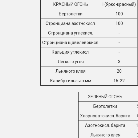
КРАСНЫЙ ОГОНЬ
I (Ярко-красный)
Бертолетки
100
Стронциана азотнокисл.
100
Стронциана углекисл.
-
Стронциана щавелевокисл.
-
Кальция углекисл.
-
Легкого угля
3
Льняного клея
20
Калибр гильзы в мм
16-22
ЗЕЛЕНЫЙ ОГОНЬ
Бертолетки
Хлорноватокисл. барита
Азотнокисл. барита
Льняного клея