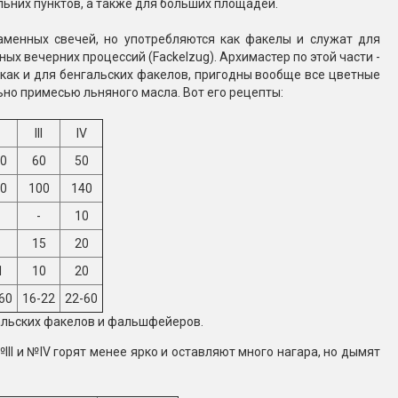
льних пунктов, а также для больших площадей.
ламенных свечей, но употребляются как факелы и служат для
 вечерних процессий (Fackelzug). Архимастер по этой части -
как и для бенгальских факелов, пригодны вообще все цветные
но примесью льняного масла. Вот его рецепты:
III
IV
0
60
50
0
100
140
-
10
15
20
1
10
20
60
16-22
22-60
альских факелов и фальшфейеров.
II и №IV горят менее ярко и оставляют много нагара, но дымят