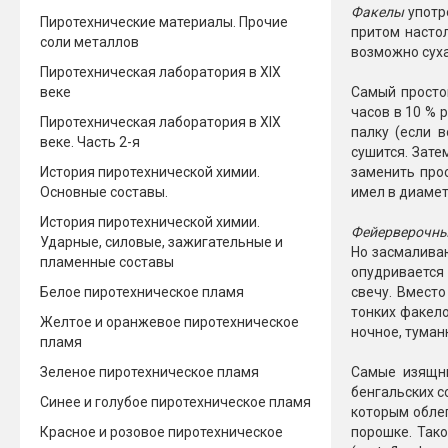
Факелы
употр
Пиротехнические материалы. Прочие
притом настол
соли металлов
возможно суха
Пиротехническая лаборатория в XIX
веке
Самый просто
часов в 10 % 
Пиротехническая лаборатория в XIX
палку (если 
веке. Часть 2-я
сушится. Зате
История пиротехнической химии.
заменить прос
Основные составы.
имел в диамет
История пиротехнической химии.
Фейерверочны
Ударные, силовые, зажигательные и
Но засмаливаю
пламенные составы
опудривается
Белое пиротехническое пламя
свечу. Вместо
тонких факел
Желтое и оранжевое пиротехническое
ночное, туман
пламя
Зеленое пиротехническое пламя
Самые изящн
бенгальских с
Синее и голубое пиротехническое пламя
которым облеп
Красное и розовое пиротехническое
порошке. Так