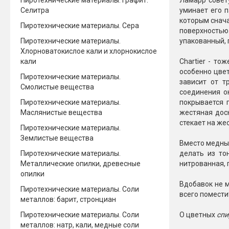
Пиротехнические материалы. Графит.
Ламарр совету
Селитра
уминает его п
которым снача
Пиротехнические материалы. Сера
поверхностью
Пиротехнические материалы.
упакованный, г
Хлорноватокислое кали и хлорнокислое
кали
Chartier - то
особенно цвет
Пиротехнические материалы.
зависит от т
Смолистые вещества
соединения о
Пиротехнические материалы.
покрывается 
Маслянистые вещества
жестяная дос
стекает на же
Пиротехнические материалы.
Землистые вещества
Вместо медных
Пиротехнические материалы.
делать из то
Металлические опилки, древесные
нитрованная, п
опилки
Вдобавок не м
Пиротехнические материалы. Соли
всего помести
металлов: барит, стронциан
Пиротехнические материалы. Соли
О цветных
спи
металлов: натр, кали, медные соли