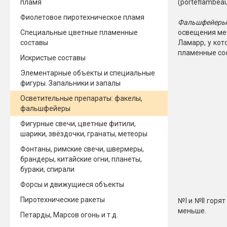
пламя
(porteflambea
Фиолетовое пиротехническое пламя
Фальшфейеры
Специальные цветные пламенные
освещения мес
составы
Ламарр, у кот
пламенные сос
Искристые составы
Элементарные объекты и специальные
фигуры. Запальники и запалы
Осветительные препараты: факелы,
фальшфейеры
Фигурные свечи, цветные фитили,
шарики, звёздочки, гранаты, метеоры
Фонтаны, римские свечи, швермеры,
брандеры, китайские огни, планеты,
бураки, спирали
Форсы и движущиеся объекты
Пиротехнические ракеты
№I и №II горя
меньше.
Петарды, Марсов огонь и т.д.