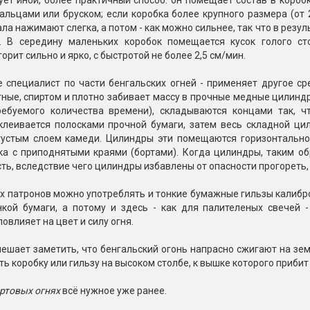
ет иной, более практичный способ: он помещает состав в короб
альцами или бруском; если коробка более крупного размера (от 2
ла нажимают слегка, а потом - как можно сильнее, так что в резу
. В середину маленьких коробок помещается кусок голого сто
орит сильно и ярко, с быстротой не более 2,5 см/мин.
же специалист по части бенгальских огней - применяет другое с
ные, спиртом и плотно забивает массу в прочные медные цилиндры
ребуемого количества времени), складываются концами так, ч
клеивается полосками прочной бумаги, затем весь складной цил
густым слоем камеди. Цилиндры эти помещаются горизонтально 
ка с приподнятыми краями (бортами). Когда цилиндры, таким об
сть, вследствие чего цилиндры избавлены от опасности прогореть,
 патронов можно употреблять и тонкие бумажные гильзы калибром 
нкой бумаги, а потому и здесь - как для палителеных свечей 
овлияет на цвет и силу огня.
ешает заметить, что бенгальский огонь напрасно сжигают на зем
ть коробку или гильзу на высоком столбе, к вышке которого приби
ртовых огнях
всё нужное уже ранее.