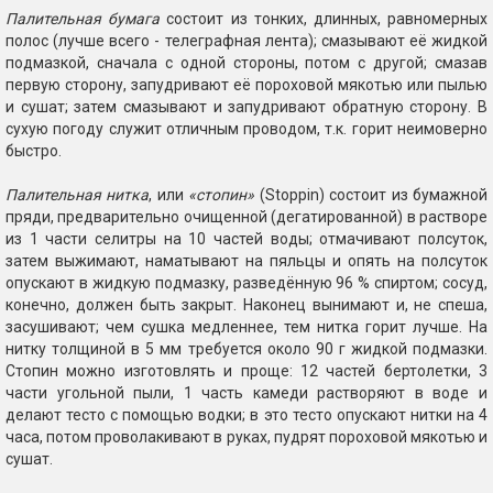
Палительная бумага
состоит из тонких, длинных, равномерных
полос (лучше всего - телеграфная лента); смазывают её жидкой
подмазкой, сначала с одной стороны, потом с другой; смазав
первую сторону, запудривают её пороховой мякотью или пылью
и сушат; затем смазывают и запудривают обратную сторону. В
сухую погоду служит отличным проводом, т.к. горит неимоверно
быстро.
Палительная нитка
, или
«стопин»
(Stoppin) состоит из бумажной
пряди, предварительно очищенной (дегатированной) в растворе
из 1 части селитры на 10 частей воды; отмачивают полсуток,
затем выжимают, наматывают на пяльцы и опять на полсуток
опускают в жидкую подмазку, разведённую 96 % спиртом; сосуд,
конечно, должен быть закрыт. Наконец вынимают и, не спеша,
засушивают; чем сушка медленнее, тем нитка горит лучше. На
нитку толщиной в 5 мм требуется около 90 г жидкой подмазки.
Стопин можно изготовлять и проще: 12 частей бертолетки, 3
части угольной пыли, 1 часть камеди растворяют в воде и
делают тесто с помощью водки; в это тесто опускают нитки на 4
часа, потом проволакивают в руках, пудрят пороховой мякотью и
сушат.