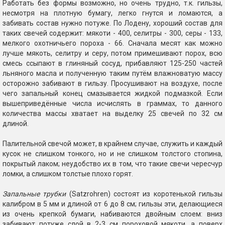
Работать без формы возможно, но очень трудно, т.к. гильзы,
несмотря на плотную бумагу, легко гнутся и ломаются, а
забивать состав нужно потуже. По Лодену, хороший состав для
таких свечей содержит: мякоти - 400, селитры - 300, серы - 133,
мелкого охотничьего пороха - 66. Сначала месят как можно
лучше мякоть, селитру и серу, потом примешивают порох, всю
смесь ссыпают в глиняный сосуд, прибавляют 125-250 частей
льняного масла и полученную таким путём влажноватую массу
осторожно забивают в гильзу. Просушивают на воздухе, после
чего запальный конец смазывается жидкой подмазкой. Если
вышеприведённые числа исчислять в граммах, то данного
количества массы хватает на выделку 25 свечей по 32 см
длиной.
Палительной свечой может, в крайнем случае, служить и каждый
кусок не слишком тонкого, но и не слишком толстого стопина,
покрытый лаком; неудобство их в том, что такие свечи чересчур
ломки, а слишком толстые плохо горят.
Запальные трубки
(Satzrohren) состоят из коротенькой гильзы
калибром в 5 мм и длиной от 6 до 8 см; гильзы эти, делающиеся
из очень крепкой бумаги, набиваются двойным слоем: вниз
забивают потуже слой в 2-3 см пороховой мякоти, а поверх