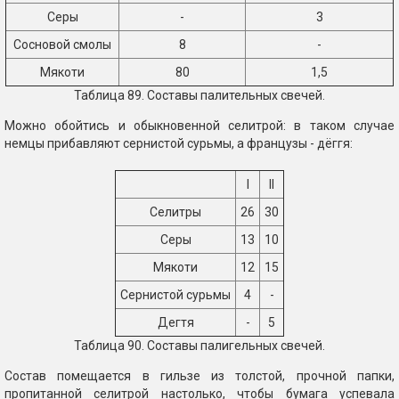
Серы
-
3
Сосновой смолы
8
-
Мякоти
80
1,5
Таблица 89. Составы палительных свечей.
Можно обойтись и обыкновенной селитрой: в таком случае
немцы прибавляют сернистой сурьмы, а французы - дёггя:
I
II
Селитры
26
30
Серы
13
10
Мякоти
12
15
Сернистой сурьмы
4
-
Дегтя
-
5
Таблица 90. Составы палигельных свечей.
Состав помещается в гильзе из толстой, прочной папки,
пропитанной селитрой настолько, чтобы бумага успевала