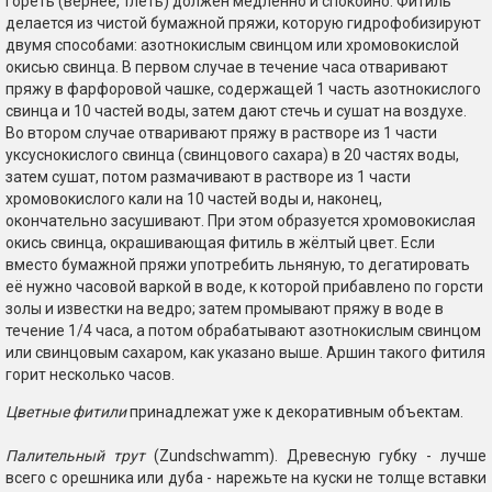
гореть (вернее, тлеть) должен медленно и спокойно. Фитиль
делается из чистой бумажной пряжи, которую гидрофобизируют
двумя способами: азотнокислым свинцом или хромовокислой
окисью свинца. В первом случае в течение часа отваривают
пряжу в фарфоровой чашке, содержащей 1 часть азотнокислого
свинца и 10 частей воды, затем дают стечь и сушат на воздухе.
Во втором случае отваривают пряжу в растворе из 1 части
уксуснокислого свинца (свинцового сахара) в 20 частях воды,
затем сушат, потом размачивают в растворе из 1 части
хромовокислого кали на 10 частей воды и, наконец,
окончательно засушивают. При этом образуется хромовокислая
окись свинца, окрашивающая фитиль в жёлтый цвет. Если
вместо бумажной пряжи употребить льняную, то дегатировать
её нужно часовой варкой в воде, к которой прибавлено по горсти
золы и известки на ведро; затем промывают пряжу в воде в
течение 1/4 часа, а потом обрабатывают азотнокислым свинцом
или свинцовым сахаром, как указано выше. Аршин такого фитиля
горит несколько часов.
Цветные фитили
принадлежат уже к декоративным объектам.
Палительный трут
(Zundschwamm). Древесную губку - лучше
всего с орешника или дуба - нарежьте на куски не толще вставки