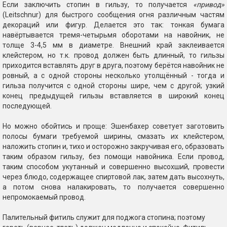
Если заключить стопин в гильзу, то получается
«привод»
(Leitschnur) для быстрого сообщения огня различным частям
декораций или фигур. Делается это так: тонкая бумага
навёртывается тремя-четырьмя оборотами на навойник, не
толще 3-4,5 мм в диаметре. Внешний край заклеивается
клейстером, но т.к. провод должен быть длинный, то гильзы
приходится вставлять друг в друга, поэтому берётся навойник не
ровный, а с одной стороны несколько утолщённый - тогда и
гильза получится с одной стороны шире, чем с другой; узкий
конец предыдущей гильзы вставляется в широкий конец
последующей.
Но можно обойтись и проще: Эшенбахер советует заготовить
полосы бумаги требуемой ширины, смазать их клейстером,
наложить стопин и, тихо и осторожно закручивая его, образовать
таким образом гильзу, без помощи навойника. Если провод,
таким способом укутанный и совершенно высохший, провести
через блюдо, содержащее спиртовой лак, затем дать высохнуть,
а потом снова налакировать, то получается совершенно
непромокаемый провод.
Палительный фитиль служит для поджога стопина; поэтому