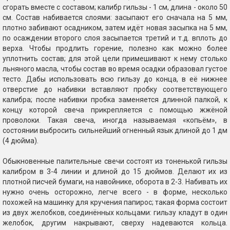
сгорать вместе с составом; калибр гильзы - 1 см, длина - около 50
см. Состав набивается слоями: засыпают его сначала на 5 мм,
плотно забивают осадником, затем идёт новая засыпка на 5 мм,
по осаждении второго слоя засыпается третий и т.д. вплоть до
верха. Чтобы продлить горение, полезно как можно более
уплотнить состав; для этой цели примешивают к нему столько
льняного масла, чтобы состав во время осадки образовал густое
тесто. Дабы использовать всю гильзу до конца, в её нижнее
отверстие до набивки вставляют пробку соответствующего
калибра; после набивки пробка заменяется длинной палкой, к
концу которой свеча прикрепляется с помощью жжёной
проволоки. Такая свеча, иногда называемая «копьём», в
состоянии выбросить сильнейший огненный язык длиной до 1 дм
(4 дюйма).
Обыкновенные палительные свечи состоят из тоненькой гильзы
калибром в 3-4 линии и длиной до 15 дюймов. Делают их из
плотной писчей бумаги, на навойнике, оборота в 2-3. Набивать их
нужно очень осторожно, легче всего - в форме, несколько
похожей на машинку для кручения папирос; такая форма состоит
из двух желобков, соединённых кольцами: гильзу кладут в один
желобок, другим накрывают, сверху надеваются кольца.