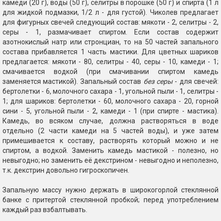
камеди (20 г), воды (50 г), селитры в порошке (50 г) и спирта (1 л
для жидкой подмазки, 1/2 л - для густой). Чиколев предлагает
для фигурных свечей следующий состав: мякоти - 2, селитры - 2,
серы - 1, размачивает спиртом. Если состав содержит
азотнокислый натр или стронциан, то на 50 частей запального
состава прибавляется 1 часть мастики. Для цветных шариков
предлагается: мякоти - 80, селитры - 40, серы - 10, камеди - 1;
смачивается водкой (при смачивании спиртом камедь
заменяется мастикой). Запальный состав
без серы
- для свечей:
бертолетки - 6, молочного сахара - 1, угольной пыли - 1, селитры -
1; для шариков: бертолетки - 60, молочного сахара - 20, горной
сини - 5, угольной пыли - 2, камеди - 1 (при спирте - мастика).
Камедь, во всяком случае, должна растворяться в воде
отдельно (2 части камеди на 5 частей воды), и уже затем
примешивается к составу, растворять который можно и не
спиртом, а водкой. Заменить камедь мастикой - полезно, но
невыгодно; но заменить её декстрином - невыгодно и неполезно,
т.к. декстрин довольно гигроскопичен.
Запальную массу нужно держать в широкогорлой стеклянной
банке с притертой стеклянной пробкой; перед употреблением
каждый раз взбалтывать.