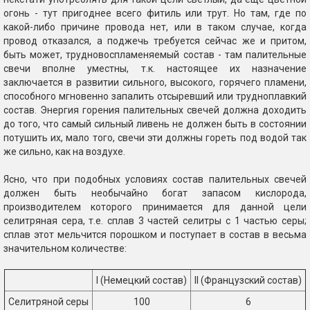
огонь - тут пригоднее всего фитиль или трут. Но там, где по
какой-либо причине провода нет, или в таком случае, когда
провод отказался, а поджечь требуется сейчас же и притом,
быть может, трудновоспламеняемый состав - там палительные
свечи вполне уместны, т.к. настоящее их назначение
заключается в развитии сильного, высокого, горячего пламени,
способного мгновенно запалить отсыревший или трудноплавкий
состав. Энергия горения палительных свечей должна доходить
до того, что самый сильный ливень не должен быть в состоянии
потушить их, мало того, свечи эти должны гореть под водой так
же сильно, как на воздухе.
Ясно, что при подобных условиях состав палительных свечей
должен быть необычайно богат запасом кислорода,
производителем которого принимается для данной цели
селитряная сера, т.е. сплав 3 частей селитры с 1 частью серы;
сплав этот мельчится порошком и поступает в состав в весьма
значительном количестве:
I (Немецкий состав)
II (Французский состав)
Селитряной серы
100
6