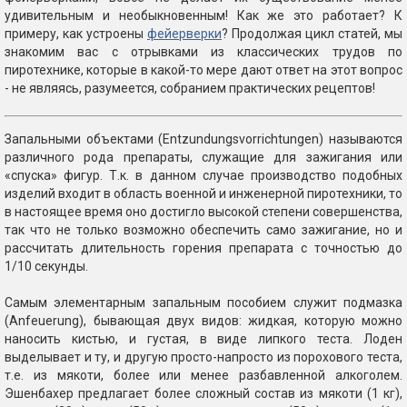
удивительным и необыкновенным! Как же это работает? К
примеру, как устроены
фейерверки
? Продолжая цикл статей, мы
знакомим вас с отрывками из классических трудов по
пиротехнике, которые в какой-то мере дают ответ на этот вопрос
- не являясь, разумеется, собранием практических рецептов!
Запальными объектами (Entzundungsvorrichtungen) называются
различного рода препараты, служащие для зажигания или
«спуска» фигур. Т.к. в данном случае производство подобных
изделий входит в область военной и инженерной пиротехники, то
в настоящее время оно достигло высокой степени совершенства,
так что не только возможно обеспечить само зажигание, но и
рассчитать длительность горения препарата с точностью до
1/10 секунды.
Самым элементарным запальным пособием служит подмазка
(Anfeuerung), бывающая двух видов: жидкая, которую можно
наносить кистью, и густая, в виде липкого теста. Лоден
выделывает и ту, и другую просто-напросто из порохового теста,
т.е. из мякоти, более или менее разбавленной алкоголем.
Эшенбахер предлагает более сложный состав из мякоти (1 кг),