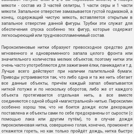
мякоти - состав из 3 частей селитры, 1 части серы и 1 части
мякоти. Запальное отверстие замазывается густой подмазкой, а
конец, содержащий чистую мякоть, вставляется открытым в
запальное отверстие данной фигуры. Трубки эти служат для
обеспечения спуска особенно тех фигур, которые содержат
легкосыреющий или трудновоспламенимый состав.
Пироксилиновые нитки образуют превосходное средство для
мгновенного и одновременного запала целого фронта или
значительного количества мелких объектов; поэтому нитки эти
очень часто употребляются для зажигания ёлки, паникадил и т.д.
Лучше всего действуют при наличии палительной бумаги.
Приводы устраиваются так, что либо одна и та же нить обегает
все данные объекты, причём каждый запал обматывается
ниткой потуже и по нескольку оборотов, либо же от каждого
объекта протягивается отдельная нить, а все вместе
соединяются с одной общей «магистральной» нитью. Пироксилин
особенно хорош тем, что не боится дождя: если декорация
поставлена и объекты сами по себе предохранены от сырости (с
помощью лака или другим путём), то в случае дождя
пироксилиновая нитка, совершенно голая, конечно, промокнет и
откажется гореть, но как только пройдёт дождь, нитка быстро