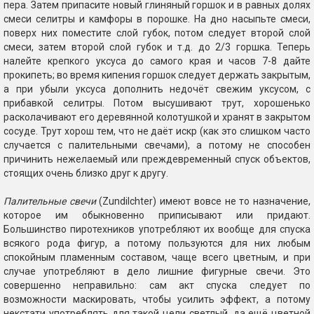
пера. Затем припасите новый глиняный горшок и в равных долях
смеси селитры и камфоры в порошке. На дно насыпьте смеси,
поверх них поместите слой губок, потом следует второй слой
смеси, затем второй слой губок и т.д. до 2/3 горшка. Теперь
налейте крепкого уксуса до самого края и часов 7-8 дайте
прокипеть; во время кипения горшок следует держать закрытым,
а при убыли уксуса дополнить недочёт свежим уксусом, с
прибавкой селитры. Потом высушивают трут, хорошенько
расколачивают его деревянной колотушкой и хранят в закрытом
сосуде. Трут хорош тем, что не даёт искр (как это слишком часто
случается с палительными свечами), а потому не способен
причинить нежелаемый или преждевременный спуск объектов,
стоящих очень близко друг к другу.
Палительные свечи
(Zundilchter) имеют вовсе не то назначение,
которое им обыкновенно приписывают или придают.
Большинство пиротехников употребляют их вообще для спуска
всякого рода фигур, а потому пользуются для них любым
спокойным пламенным составом, чаще всего цветным, и при
случае употребляют в дело лишние фигурные свечи. Это
совершенно неправильно: сам акт спуска следует по
возможности маскировать, чтобы усилить эффект, а потому
некстати употреблять для такой цели светлый, да ещё цветной