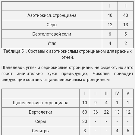
I
II
Азотнокисл. стронциана
40
40
Серы
12
13
Бертолетовой соли
6
5
Угля
4
2
Таблица 51. Составы с азотнокислым стронцианом для красных
огней.
Щавелево-, угле- и сернокислые стронцианы не сыреют, но зато
горят значительно хуже предыдущих; Чиколев приводит
следующие составы с щавелевокислым стронцианом:
I
II
III
IV
V
Щавелевокисл. стронциана
10
9
4
1
1
Бертолетки
60
36
22
13
12
Серы
30
-
-
-
-
Селитры
3
-
-
4
5