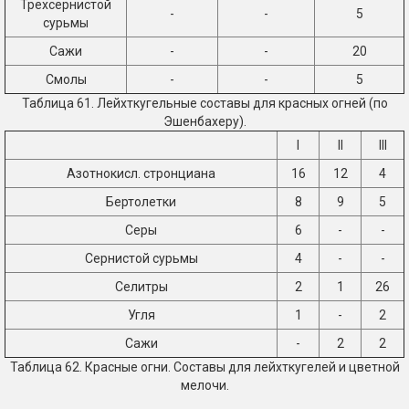
Трехсернистой
-
-
5
сурьмы
Сажи
-
-
20
Смолы
-
-
5
Таблица 61. Лейхткугельные составы для красных огней (по
Эшенбахеру).
I
II
III
Азотнокисл. стронциана
16
12
4
Бертолетки
8
9
5
Серы
6
-
-
Сернистой сурьмы
4
-
-
Селитры
2
1
26
Угля
1
-
2
Сажи
-
2
2
Таблица 62. Красные огни. Составы для лейхткугелей и цветной
мелочи.