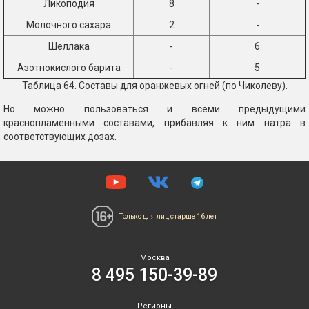
Ликоподия
8
-
Молочного сахара
2
-
Шеллака
-
6
Азотнокислого барита
-
5
Таблица 64. Составы для оранжевых огней (по Чиколеву).
Но можно пользоваться и всеми предыдущими
краснопламенными составами, прибавляя к ним натра в
соответствующих дозах.
Только для лиц
старше 16 лет
Москва
8 495 150-39-89
Регионы