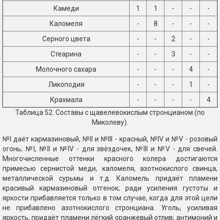
Камеди
1
1
-
-
-
Каломеля
-
8
-
-
-
Серного цвета
-
-
2
-
-
Стеарина
-
-
3
-
-
Молочного сахара
-
-
-
4
-
Ликоподия
-
-
-
1
-
Крахмала
-
-
-
-
4
Таблица 52. Составы с щавелевокислым стронцианом (по
Миколеву).
№I даёт кармазиновый, №II и №III - красный, №IV и №V - розовый
огонь; №I, №II и №IV - для звёздочек, №III и №V - для свечей.
Многочисленные оттенки красного колера достигаются
примесью сернистой меди, каломеля, азотнокислого свинца,
металлической сурьмы и т.д. Каломель придаёт пламени
красивый кармазиновый отгенок; ради усиления густоты и
яркости прибавляется только в том случае, когда для этой цели
не прибавлено азотнокислого стронциана. Уголь, усиливая
яркость, придаёт пламени лёгкий оранжевый отлив; антимоний и