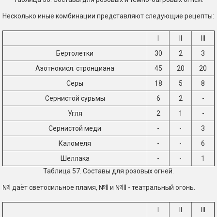
Несколько иные комбинации представляют следующие рецепты:
I
II
III
Бертолетки
30
2
3
Азотнокисл. стронциана
45
20
20
Серы
18
5
8
Сернистой сурьмы
6
2
-
Угля
2
1
-
Сернистой меди
-
-
3
Каломеля
-
-
6
Шеллака
-
-
1
Таблица 57. Составы для розовых огней.
№I даёт светосильное пламя, №II и №III - театральный огонь.
I
II
III