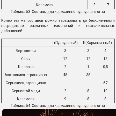
Каломеля
8
7
Таблица 53. Составы для кармазинно-пурпурного огня.
Колер тех же составов можно варьировать до бесконечности
посредством различных изменений и незначительных
добавлений:
I (Пурпуровый)
II (Кармазинный)
Бертолетки
3
3
4
Серы
12
12
13
Шеллака
2
1
0,5
Азотнокисл, стронциана
48
38
-
Сернокисл, стронциана
-
-
67
Сернистой меди
2
8
10
Каломеля
9
8
8
Таблица 54. Составы для кармазинно-пурпурного огня.