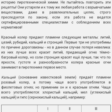
историю пиротехнической химии. Не пытайтесь повторить эти
рецепты! Они устарели и к тому же любая работа с взрывчатыми
веществами, даже в развлекательных целях, строго
преследуется по закону, если эта работа не ведется
сертифицированными специалистами с соблюдением всех
нормативов!
Красный колер придают пламени следующие металлы: литий,
цезий, рубидий, кальций и стронций. Первые три не употребимы
по причине дороговизны - но в данном случае потеря невелика:
из них лучше всех красит литий, придающий огню тёмно-
багровый колер, но соли стронция красят ещё лучше, так что по
яркости, густоте и разнообразности колера красные огни
занимают в пиротехнике первое место.
Кальций
(основание известковой земли) придаёт пламени
розовый колер, а потому чаще всего употребляется в
фиолетовых огнях; но применим он и к красным огням. Чаще
всего употребляются: хлористый кальций, мел (углекислый
кальций) и гипс (сернокислый кальций), например:
I
II
III