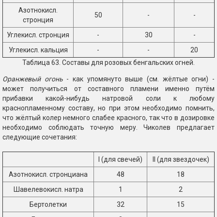
Азотнокисл.
50
-
-
стронция
Углекисл. стронция
-
30
-
Углекисл. кальция
-
-
20
Таблица 63. Составы для розовых бенгальских огней.
Оранжевый огонь
- как упомянуто выше (см. жёлтые огни) -
может получиться от составного пламени именно путём
прибавки какой-нибудь натровой соли к любому
краснопламенному составу, но при этом необходимо помнить,
что жёлтый колер немного слабее красного, так что в дозировке
необходимо соблюдать точную меру. Чиколев предлагает
следующие сочетания:
I (для свечей)
II (для звездочек)
Азотнокисл. стронциана
48
18
Шавелевокисл. натра
1
2
Бертолетки
32
15