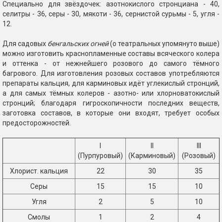
Специально для звёздочек: азотнокислого стронциана - 40,
селитры - 36, серы - 30, мякоти - 36, сернистой сурьмы - 5, угля -
12.
Для садовых
бенгальских огней
(о театральных упомянуто выше)
можно изготовить краснопламенные составы всяческого колера
и оттенка - от нежнейшего розового до самого тёмного
багрового. Для изготовления розовых составов употребляются
препараты кальция, для карминовых идёт углекислый стронций,
а для самых тёмных колеров - азотно- или хлорноватокислый
стронций; благодаря гигроскопичности последних веществ,
заготовка составов, в которые они входят, требует особых
предосторожностей.
I
II
III
(Пурпуровый)
(Карминовый)
(Розовый)
Хлорист. кальция
22
30
35
Серы
15
15
10
Угля
2
5
10
Смолы
1
2
4