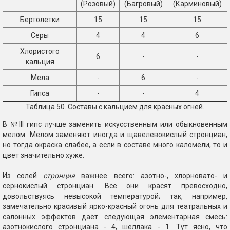
(Розовый)
(Багровый)
(Карминовый)
Бертолетки
15
15
15
Серы
4
4
6
Хлористого
6
-
-
кальция
Мела
-
6
-
Гипса
-
-
4
Таблица 50. Составы с кальцием для красных огней.
В №III гипс лучше заменить искусственным или обыкновенным
мелом. Мелом заменяют иногда и щавелевокислый стронциан,
но тогда окраска слабее, а если в составе много каломели, то и
цвет значительно хуже.
Из солей
стронция
важнее всего: азотно-, хлорновато- и
сернокислый стронциан. Все они красят превосходно,
довольствуясь невысокой температурой; так, например,
замечательно красивый ярко-красный огонь для театральных и
салонных эффектов даёт следующая элементарная смесь:
азотнокислого стронциана - 4, шеллака - 1. Тут ясно, что