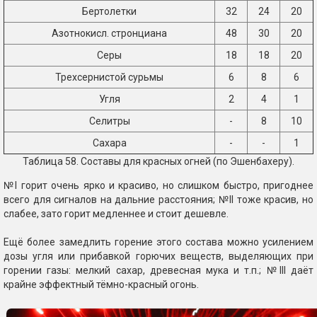
Бертолетки
32
24
20
Азотнокисл. стронциана
48
30
20
Серы
18
18
20
Трехсернистой сурьмы
6
8
6
Угля
2
4
1
Селитры
-
8
10
Сахара
-
-
1
Таблица 58. Составы для красных огней (по Эшенбахеру).
№I горит очень ярко и красиво, но слишком быстро, пригоднее
всего для сигналов на дальние расстояния; №II тоже красив, но
слабее, зато горит медленнее и стоит дешевле.
Ещё более замедлить горение этого состава можно усилением
дозы угля или прибавкой горючих веществ, выделяющих при
горении газы: мелкий сахар, древесная мука и т.п.; №III даёт
крайне эффектный тёмно-красный огонь.