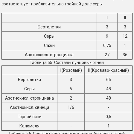
соответствует приблизительно тройной доле серы:
I
II
Бертолетки
3
3
Серы
9
12
Сажи
0,75
1
Азотнокисл. стронциана
27
36
Таблица 55. Составы пунцовых огней.
I (Розовый)
II (Кроваво-красный)
Бертолетки
3
66
Серы
5
48
Азотнокисл. стронциана
2
48
Азотнокисл. свинца
1/6
-
Горной сини
-
0,5
Каломеля
-
1
Таблица 56. Составы для розовых и тёмно-багровых огней.