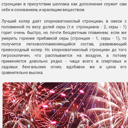
стронциан в присутствии шеллака как дополнения служит сам
себе и основанием, и красящим веществом.
Лучший колер даёт хлорноватокислый стронциан; в смеси с
половинной по весу долей серы (т.е. стронциана - 2, серы - 1)
горит очень быстро, но почти бесцветным пламенем; если же
умерить горение прибавкой серы (стронция - 1, серы - 1), то
получится легковоспламеняющийся состав, развивающий
превосходный колер. Но хлорноватокислый стронциан до того
гигроскопичен, что расплывается на воздухе, а потому
применяется довольно редко - чаще всего в спиртовых и
садовых бенгальских огнях; вдобавок же и цена его
сравнительно высока.