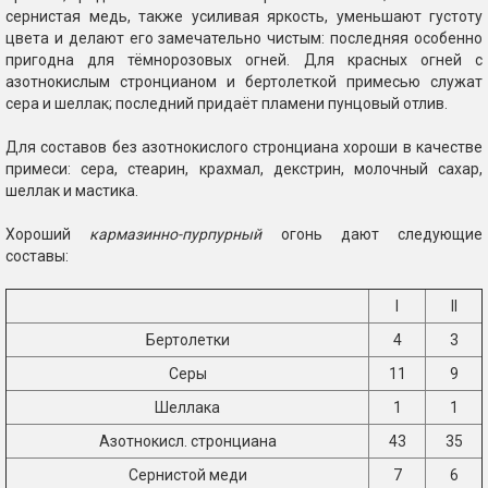
сернистая медь, также усиливая яркость, уменьшают густоту
цвета и делают его замечательно чистым: последняя особенно
пригодна для тёмнорозовых огней. Для красных огней с
азотнокислым стронцианом и бертолеткой примесью служат
сера и шеллак; последний придаёт пламени пунцовый отлив.
Для составов без азотнокислого стронциана хороши в качестве
примеси: сера, стеарин, крахмал, декстрин, молочный сахар,
шеллак и мастика.
Хороший
кармазинно-пурпурный
огонь дают следующие
составы:
I
II
Бертолетки
4
3
Серы
11
9
Шеллака
1
1
Азотнокисл. стронциана
43
35
Сернистой меди
7
6