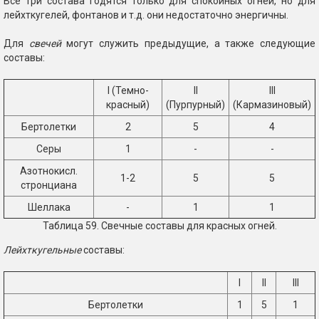
Все три состава годятся только для спокойных огней, но для
лейхткугелей, фонтанов и т.д. они недостаточно энергичны.
Для
свечей
могут служить предыдущие, а также следующие
составы:
I (Темно-
II
III
красный)
(Пурпурный)
(Кармазиновый)
Бертолетки
2
5
4
Серы
1
-
-
Азотнокисл.
1-2
5
5
стронциана
Шеллака
-
1
1
Таблица 59. Свечные составы для красных огней.
Лейхткугельные
составы:
I
II
III
Бертолетки
1
5
1