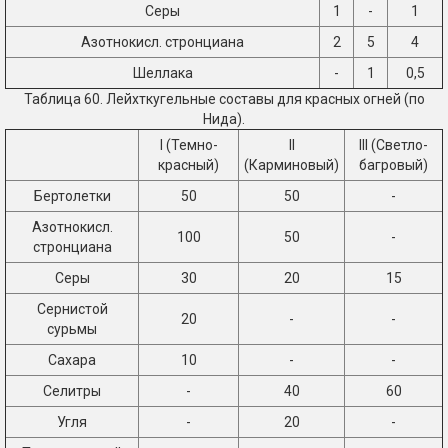
Серы
1
-
1
Азотнокисл. стронциана
2
5
4
Шеллака
-
1
0,5
Таблица 60. Лейхткугельные составы для красных огней (по
Нида).
I (Темно-
II
III (Светло-
красный)
(Карминовый)
багровый)
Бертолетки
50
50
-
Азотнокисл.
100
50
-
стронциана
Серы
30
20
15
Сернистой
20
-
-
сурьмы
Сахара
10
-
-
Селитры
-
40
60
Угля
-
20
-