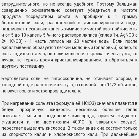
затруднительного, но не всегда удобного. Поэтому Зальцман
совершенно основательно советует убедиться в чистоте
продукта посредством опыта в пробирке: к 1 грамму
бертолетовой соли, разведённой в дистиллированной воде,
подливают несколько капель химически чистой азотной кислоты
и от 5 до 10 капель 5 %-ного раствора ляписа (сплав 1ч. AgNO3 с
2ч. KNO3) - 1 часть ляписа на 20 частей воды. Если после
взбалтывания образуется лёгкий молочный (опаловый) колер, то
соль годится в дело; но если молочная окраска очень густа, то
лучше не терять время кристаллизированием, а обратиться к
другому поставщику.
Бертолетова соль не гигроскопична, не отзывает хлором, в
холодной воде растворяется туго, в горячей - до 11/2 объёмов,
на вкус горька и остропрохладительна.
При нагревании соль эта (формула её: HClO3) сначала плавится в
белую прозрачную жидкость; несколько большее тепло
вызывает сильное выделение кислорода, причём жидкость
сгущается и, по достижении 400°С (в закрытом сосуде),
перестаёт выделять кислород. В таком виде она состоит только
из хлористого калия и хлорнокислого кали. При дальнейшем