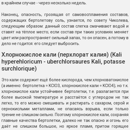
в крайнем случае - через несколько недель.
Наконец, опасность, грозящая от самовоспламения составов,
содержащих бертолетову соль, узнается, по совету Чиколева,
следующим образом: данный состав слегка смачивают водой и
ставят на тёплое место; если состав при таких условиях меняет
цвет или распространяет сильный запах, то он опасен, а потому в
дело не годится: его следует выбросить.
Хлорнокислое кали (перхлорат калия) (Kali
hyperehloricum - uberchlorsaures Kali, potasse
surchlorique)
Это кали содержит ещё более кислорода, чем хлорноватокислое
(а именно: бертолетка = KClO3, хлорнокислое кали = KClO4); но т.к.
хлорнокислое кали устойчивее бертолетки, т.е. разлагается при
более высокой температуре и расстаётся с углеродом не так
легко, то его можно смешивать и растирать с сахаром, серой и
сернокислыми металлами, не опасаясь взрыва, если только
трение не слишком сильно. Поэтому хлорнокислое кали, сохраняя
главные качества бертолетки, далеко не так опасно и огонь его
даёт не слишком большое, но яркое пламя, притом горящее