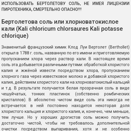
ИСПОЛЬЗОВАТЬ БЕРТОЛЕТОВУ СОЛЬ, НЕ ИМЕЯ ЛИЦЕНЗИИ
ПИРОТЕХНИКА, СМЕРТЕЛЬНО ОПАСНО!!!
Бертолетова соль или хлорноватокислое
кали (Kali chloricum chlorsaures Kali potasse
chlorique)
Знаменитый французский химик Клод Луи Вертолет (Berthollet)
открыл в 1788 г. соль, названную по его имени и приготовляемую
пропусканием хлора через раствор кали. В настоящее время
соль эта добывается различными путями: обработкой хлористого
калия и жжёной извести посредством хлора, пропусканием
хлорного газа через известковое молоко и добавкой хлористого
калия, действием хлористого кали на хлорноватокислый кальций
и т.д. В результате получается белая прозрачная соль в виде
чешуйчатых, тонких пластинок (собственно ромбических
кристаллов). В абсолютно чистом виде соль эта никогда не
встречается: в ней постоянно находится некоторая доля
хлористого кальция и хлористого калия, и, конечно, чем меньше,
тем лучше. Но у хороших дрогистов соль можно получить
достаточно чистой, чтобы не требовалось дополнительной
очистки посредством выпаривания, хотя и не особенно