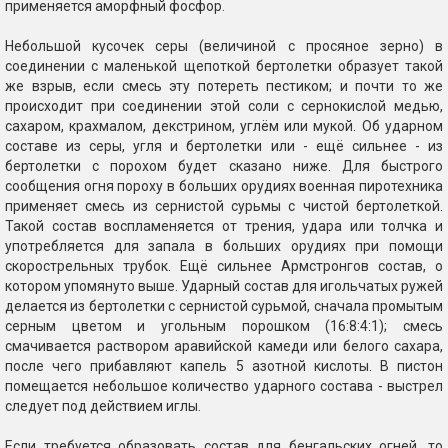
применяется аморфный фосфор.
Небольшой кусочек серы (величиной с просяное зерно) в
соединении с маленькой щепоткой бертолетки образует такой
же взрыв, если смесь эту потереть пестиком; и почти то же
происходит при соединении этой соли с сернокислой медью,
сахаром, крахмалом, декстрином, углём или мукой. Об ударном
составе из серы, угля и бертолетки или - ещё сильнее - из
бертолетки с порохом будет сказано ниже. Для быстрого
сообщения огня пороху в больших орудиях военная пиротехника
применяет смесь из сернистой сурьмы с чистой бертолеткой.
Такой состав воспламеняется от трения, удара или толчка и
употребляется для запала в больших орудиях при помощи
скорострельных трубок. Ещё сильнее Армстронгов состав, о
котором упомянуто выше. Ударный состав для игольчатых ружей
делается из бертолетки с сернистой сурьмой, сначала промытым
серным цветом и угольным порошком (16:8:4:1); смесь
смачивается раствором аравийской камеди или белого сахара,
после чего прибавляют капель 5 азотной кислоты. В пистон
помещается небольшое количество ударного состава - выстрел
следует под действием иглы.
Если требуется образовать состав для бенгальских огней, то