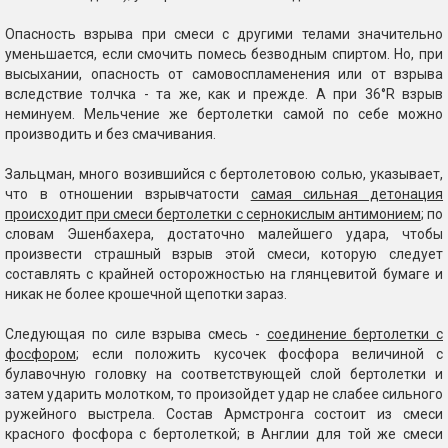
Опасность взрыва при смеси с другими телами значительно
уменьшается, если смочить помесь безводным спиртом. Но, при
высыхании, опасность от самовоспламенения или от взрыва
вследствие толчка - та же, как и прежде. А при 36°R взрыв
неминуем. Мельчение же бертолетки самой по себе можно
производить и без смачивания.
Зальцман, много возившийся с бертолетовою солью, указывает,
что в отношении взрывчатости
самая сильная детонация
происходит при смеси бертолетки с сернокислым антимонием
; по
словам Эшенбахера, достаточно малейшего удара, чтобы
произвести страшный взрыв этой смеси, которую следует
составлять с крайней осторожностью на глянцевитой бумаге и
никак не более крошечной щепотки зараз.
Следующая по силе взрыва смесь -
соединение бертолетки с
фосфором
; если положить кусочек фосфора величиной с
булавочную головку на соответствующей слой бертолетки и
затем ударить молотком, то произойдет удар не слабее сильного
ружейного выстрела. Состав Армстронга состоит из смеси
красного фосфора с бертолеткой; в Англии для той же смеси