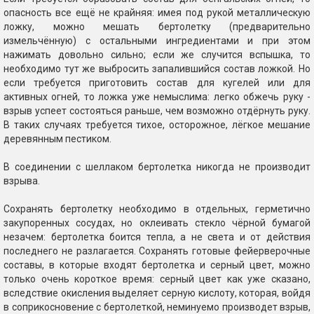
опасность все ещё не крайняя: имея под рукой металлическую
ложку, можно мешать бертолетку (предварительно
измельчённую) с остальными ингредиентами и при этом
нажимать довольно сильно; если же случится вспышка, то
необходимо тут же выбросить запалившийся состав ложкой. Но
если требуется приготовить состав для кугелей или для
активных огней, то ложка уже немыслима: легко обжечь руку -
взрыв успеет состояться раньше, чем возможно отдёрнуть руку.
В таких случаях требуется тихое, осторожное, лёгкое мешание
деревянным пестиком.
В соединении с шеллаком бертолетка никогда не производит
взрыва.
Сохранять бертолетку необходимо в отдельных, герметично
закупоренных сосудах, но оклеивать стекло чёрной бумагой
незачем: бертолетка боится тепла, а не света и от действия
последнего не разлагается. Сохранять готовые фейерверочные
составы, в которые входят бертолетка и серный цвет, можно
только очень короткое время: серный цвет как уже сказано,
вследствие окисления выделяет серную кислоту, которая, войдя
в соприкосновение с бертолеткой, неминуемо производет взрыв,