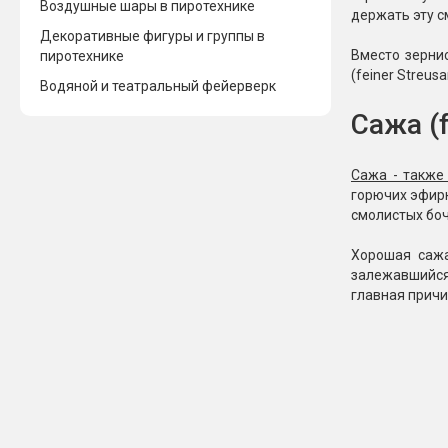
Воздушные шары в пиротехнике
держать эту см
Декоративные фигуры и группы в
Вместо зернис
пиротехнике
(feiner Streusa
Водяной и театральный фейерверк
Сажа (f
Сажа - также
горючих эфирн
смолистых боч
Хорошая сажа 
залежавшийся 
главная причи