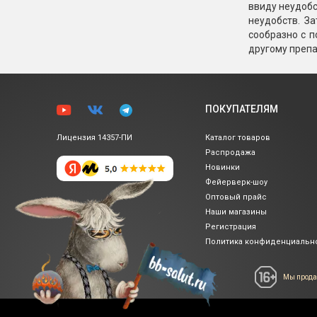
ввиду неудобс
неудобств. З
сообразно с п
другому препа
ПОКУПАТЕЛЯМ
Лицензия 14357-ПИ
Каталог товаров
Распродажа
Новинки
Фейерверк-шоу
Оптовый прайс
Наши магазины
Регистрация
Политика
конфиденциальн
Мы прода