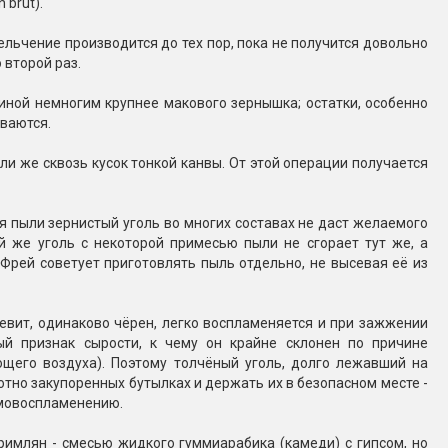
 brut).
ельчение производится до тех пор, пока не получится довольно
 второй раз.
ичиной немногим крупнее макового зернышка; остатки, особенно
ываются.
ли же сквозь кусок тонкой канвы. От этой операции получается
ия пыли зернистый уголь во многих составах не даст желаемого
 же уголь с некоторой примесью пыли не сгорает тут же, а
 Фрей советует приготовлять пыль отдельно, не высевая её из
цевит, одинаково чёрен, легко воспламеняется и при зажжении
ый признак сырости, к чему он крайне склонен по причине
ающего воздуха). Поэтому толчёный уголь, долго лежавший на
отно закупоренных бутылках и держать их в безопасном месте -
самовоспламенению.
римлян - смесью жидкого гуммиарабика (камеди) с гипсом, но