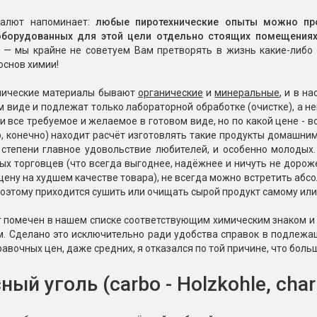
Пневмохлопушки
Пружинные хлопушки
Салют напоминает:
любые пиротехнические опыты можно про
оборудованных для этой цели отдельно стоящих помещениях
 — мы крайне не советуем Вам претворять в жизнь какие-либо 
е
Бенгальские огни
основ химии!
ые
 гранаты
Бенгальские огни малые
хнические материалы бывают
органические
и
минеральные
, и в н
Бенгальские огни большие
м виде и подлежат только лабораторной обработке (очистке), а 
и все требуемое и желаемое в готовом виде, но по какой цене - в
е и наземные
, конечно) находит расчёт изготовлять такие продукты домашним 
Фонтаны пиротехничес
 степени главное удовольствие любителей, и особенно молодых.
х торговцев (что всегда выгоднее, надёжнее и ничуть не дорож
 пчелы
Фонтаны в торт (холодные)
цену на худшем качестве товара), не всегда можно встретить абсо
Фонтаны сценические (холод
оэтому приходится сушить или очищать сырой продукт самому или 
ицы
Фонтаны для улицы
т помечен в нашем списке соответствующим химическим знаком и
Вулканы
. Сделано это исключительно ради удобства справок в подлежащ
дым и огонь
равочных цен, даже средних, я отказался по той причине, что боль
Ракеты
ветного огня
ый уголь (carbo - Holzkohle, cha
 дым
Фестивальные шары
копы
ая пиротехника