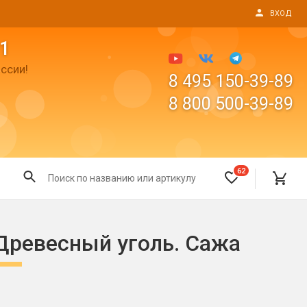
ВХОД
1
ссии!
8 495 150-39-89
8 800 500-39-89
62
Все для праздника
Древесный уголь. Сажа
Светящиеся предметы
пушки
Свечи для торта
Фонтаны в торт (холодные)