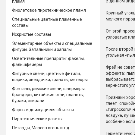
В данном виде 
пламя
Фиолетовое пиротехническое пламя
Крупный уголь
мелкого порош
Специальные цветные пламенные
составы
От этой просе
Искристые составы
узловатые или
Элементарные объекты и специальные
После второй 
фигуры. Запальники и запалы
угольная «пыл
Осветительные препараты: факелы,
фальшфейеры
Фрей не совет
эффекта: пыл
Фигурные свечи, цветные фитили,
выбрасывается
шарики, звёздочки, гранаты, метеоры
зернистого угл
Фонтаны, римские свечи, швермеры,
брандеры, китайские огни, планеты,
Признаки хоро
бураки, спирали
тлеет спокой
«гигроскопичн
Форсы и движущиеся объекты
воздухе, лучш
Пиротехнические ракеты
особенно если
Петарды, Марсов огонь и т.д.
Герметичную з