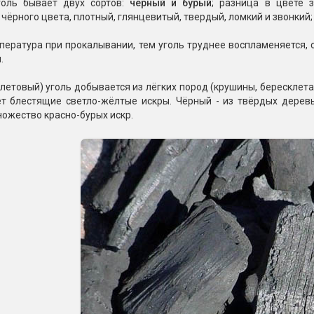
оль бывает двух сортов:
чёрный и бурый
; разница в цвете 
чёрного цвета, плотный, глянцевитый, твердый, ломкий и звонкий;
ература при прокалывании, тем уголь труднее воспламеняется, с
.
летовый) уголь добывается из лёгких пород (крушины, бересклета, ч
т блестящие светло-жёлтые искры. Чёрный - из твёрдых деревье
ожество красно-бурых искр.