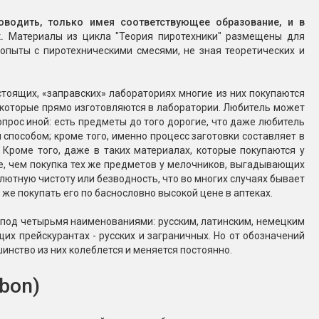
Конфетти, серпантин
водить, только имея соответствующее образование, и в
.
Материалы из цикла "Теория пиротехники" размещены для
опыты с пиротехническими смесями, не зная теоретических и
Небесные фонарики
астоящих, «заправских» лабораториях многие из них покупаются
Оборудование для
некоторые прямо изготовляются в лаборатории. Любитель может
спецэффектов
опрос иной: есть предметы до того дорогие, что даже любитель
способом; кроме того, именно процесс заготовки составляет в
кие
 Кроме того, даже в таких материалах, которые покупаются у
Елочные гирлянды
е, чем покупка тех же предметов у мелочников, выгадывающих
лютную чистоту или безводность, что во многих случаях бывает
Фейерверк-шоу
ные)
же покупать его по баснословно высокой цене в аптеках.
 под четырьмя наименованиями: русским, латинским, немецким
их прейскурантах - русских и заграничных. Но от обозначений
шинство из них колеблется и меняется постоянно.
rbon)