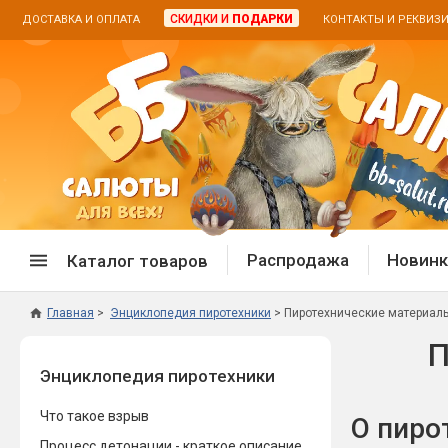
СКИДКИ И
ПОДАРКИ
ДОСТАВКА И ОПЛАТА
КОНТАКТЫ И РЕКВИЗ
Распродажа
Новинк
Каталог товаров
Главная
Энциклопедия пиротехники
Пиротехнические материалы
Спецпредложение
Дневная
П
Энциклопедия пиротехники
Распродажа фейерверков
Дневные
Распродажа петард
Цветной
Что такое взрыв
О пиро
Распродажа бенгальских огней
Пневмох
Процесс детонации - краткое описание