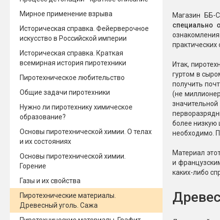
Мирное применение взрыва
Новинки 2025/26
Петарды
Магазин ББ-
специально 
Историческая справка. Фейерверочное
ознакомления
Терочны
искусство в Российской империи
Фейерверки на свадьбу
практических 
Фитильн
Историческая справка. Краткая
Лимонки,
всемирная история пиротехники
Фейерверк-шоу
Итак, пироте
Корсары
Батареи салютов
гуртом в сыро
Пиротехническое любительство
получить почт
Цветной дым
Общие задачи пиротехники
Летающи
(не миллионер
Хлопушки
значительной
Нужно ли пиротехнику химическое
перворазрядны
Бабочки,
образование?
Батареи салютов
более низкую 
Жуки
Основы пиротехнической химии. О телах
необходимо. П
Циркобл
и их состояниях
Маленькие фейерверки
Материал это
Средние фейерверки
Основы пиротехнической химии.
и французским
Цветной 
Большие фейерверки
Горение
каких-либо сп
Супер-фейерверки
Газы и их свойства
Факелы ц
Древесн
Пиротехнические материалы.
Цветной
Древесный уголь. Сажа
Стробос
Сигнальн