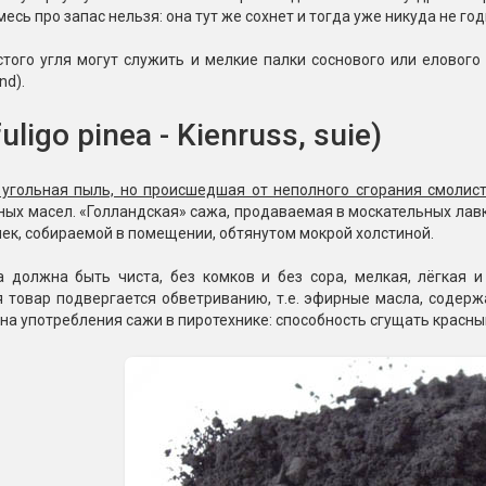
есь про запас нельзя: она тут же сохнет и тогда уже никуда не год
того угля могут служить и мелкие палки соснового или елового
nd).
uligo pinea - Kienruss, suie)
 угольная пыль, но происшедшая от неполного сгорания смолис
ых масел. «Голландская» сажа, продаваемая в москательных лавк
ек, собираемой в помещении, обтянутом мокрой холстиной.
должна быть чиста, без комков и без сора, мелкая, лёгкая и с
товар подвергается обветриванию, т.е. эфирные масла, содержа
на употребления сажи в пиротехнике: способность сгущать красны