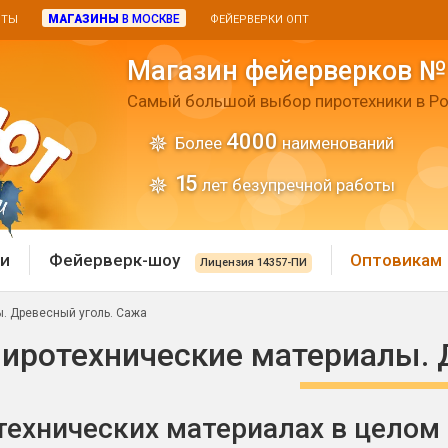
МАГАЗИНЫ
В МОСКВЕ
ИТЫ
ФЕЙЕРВЕРКИ ОПТ
Магазин фейерверков №
Самый большой выбор пиротехники в Ро
4000
Более
наименований
15
лет безупречной работы
и
Фейерверк-шоу
Оптовикам
Лицензия 14357-ПИ
. Древесный уголь. Сажа
 пиротехника
Римские свечи
иротехнические материалы. 
 батареи
Хлопушки и пневмохло
 дым
технических материалах в целом
лопушки
Маленькие хлопушки