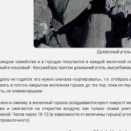
Древесный уголь
каждом семействе и в городах покупается в каждой мелочной лав
вый и ольховый - без разбора; притом домашний уголь, выгребаемый
 дело не годится: его нужно сначала «сортировать», т.е. отобрат
вать в плотно закрытом железном горшке до тех пор, пока не пер
ть, не снимая крышки.
жно и самому: в железный горшок складываются крест-накрест мел
ва и сжигаются на открытом воздухе; как только пламя унич
иной. Часов через 10-12 (в зависимости от величины горшка) угол
 проволочного).