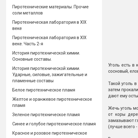
Пиротехнические материалы. Прочие
соли металлов
Пиротехническая лаборатория в XIX
веке
Пиротехническая лаборатория в XIX
веке. Часть 2-я
История пиротехнической химии.
Основные составы.
Уголь есть в 
История пиротехнической химии.
сосновый, ело
Ударные, силовые, зажигательные и
пламенные составы
Такой уголь в
затем прокали
Белое пиротехническое пламя
дают ему осты
Желтое и оранжевое пиротехническое
пламя
Жечь уголь мо
от коры дере
Зеленое пиротехническое пламя
замазывают гл
Синее и голубое пиротехническое пламя
(лучше всего -
Красное и розовое пиротехническое