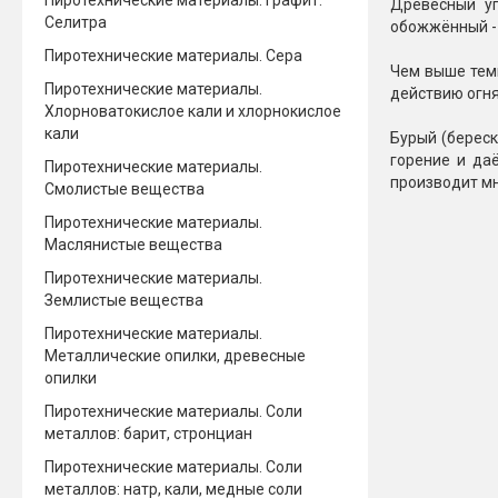
Пиротехнические материалы. Графит.
Древесный уг
Селитра
обожжённый - 
Пиротехнические материалы. Сера
Чем выше темп
Пиротехнические материалы.
действию огня
Хлорноватокислое кали и хлорнокислое
кали
Бурый (береск
горение и даё
Пиротехнические материалы.
производит мн
Смолистые вещества
Пиротехнические материалы.
Маслянистые вещества
Пиротехнические материалы.
Землистые вещества
Пиротехнические материалы.
Металлические опилки, древесные
опилки
Пиротехнические материалы. Соли
металлов: барит, стронциан
Пиротехнические материалы. Соли
металлов: натр, кали, медные соли