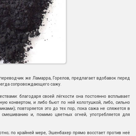
переводчик же Ламарра, Горелов, предлагает вдобавок перед
всегда сопровождающего сажу.
ствами: благодаря своей лёгкости она постоянно всплывает
нную конвертом, и либо бьют по ней колотушкой, либо, сильно
ками); повторяется это до тех пор, пока сажа не сляжется в
я смешиванию и, помимо цветных огней, употребляется для
отно; по крайней мере, Эшенбахер прямо восстает против неё