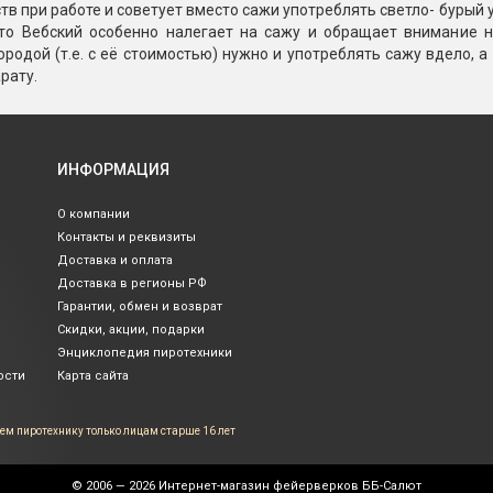
тв при работе и советует вместо сажи употреблять светло- бурый 
ато Вебский особенно налегает на сажу и обращает внимание на
ородой (т.е. с её стоимостью) нужно и употреблять сажу вдело, а
рату.
ИНФОРМАЦИЯ
О компании
Контакты и реквизиты
Доставка и оплата
Доставка в регионы РФ
Гарантии, обмен и возврат
Скидки, акции, подарки
Энциклопедия пиротехники
ости
Карта сайта
ем пиротехнику только лицам
старше 16 лет
© 2006 — 2026
Интернет-магазин фейерверков ББ-Салют