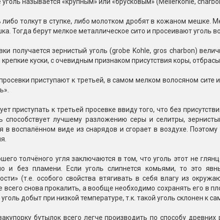
уголь называется «крупным» или «брусковым» (Meilerkohle, charbon
 либо толкут в ступке, либо молотком дробят в кожаном мешке. М
ка. Тогда берут мелкое металлическое сито и просеивают уголь во
вки получается зернистый уголь (grobe Kohle, gros charbon) вел
 крепкие куски, с очевидным признаком присутствия коры, отбрас
просевки приступают к третьей, в самом мелком волосяном сите и
ь».
ует приступать к третьей просевке ввиду того, что без присутств
ь способствует лучшему разложению серы и селитры, зернистый
 в воспалённом виде из снарядов и сгорает в воздухе. Поэтому
я.
шего толчёного угля заключаются в том, что уголь этот не глян
но и без пламени. Если уголь слипнется комьями, то это явн
ости» (т.е. особого свойства втягивать в себя влагу из окруж
е всего снова прокалить, а вообще необходимо сохранять его в пл
 уголь добыт при низкой температуре, т.к. такой уголь склонен к 
акупорку бутылок всего легче производить по способу древних 