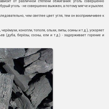
зависит от различной степени обжигания: уголь совершенно
 бурый уголь - не совершенно выжжен, а потому мягче и рыхлее.
ледовательно, чем светлее цвет угля, тем он восприимчивее к
ерёмухи, конопли, тополя, ольхи, липы, осины и т.д.), ускоряет
в (дуба, берёзы, сосны, ели и т.д.) - задерживает горение и