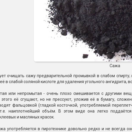
Сажа
ует очищать сажу предварительной промывкой в слабом спирту; 
её в слабой соляной кислоте для удаления угольного ангидрита, 
тая или непромытая - очень плохо смешивается с другими веще
 этого её сгущают, но не прессуют, уложив её в бумагу, сложе
одят фальцовкой (гладкой косточкой, употребляемой переплетчи
т.е. наиплотнейший объём. В этом виде она легко поддаётс
клеевых и масляных красок.
жа употребляется в пиротехнике довольно редко и не всегда ох