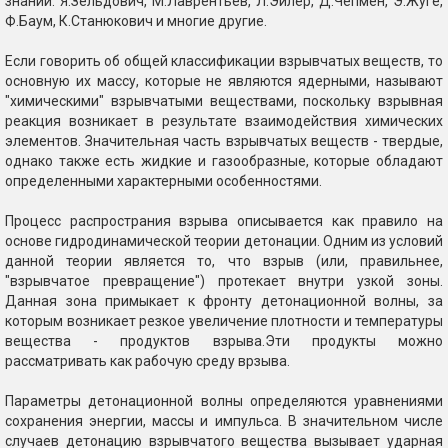
знаний: Я.Зельдович, М.Лаврентьев, Л.Эйлер, Д.Чепмен, Э.Жуге,
Ф.Баум, К.Станюкович и многие другие.
Если говорить об общей классификации взрывчатых веществ, то
основную их массу, которые не являются ядерными, называют
"химическими" взрывчатыми веществами, поскольку взрывная
реакция возникает в результате взаимодействия химических
элементов. Значительная часть взрывчатых веществ - твердые,
однако также есть жидкие и газообразные, которые обладают
определенными характерными особенностями.
Процесс распространия взрыва описывается как правило на
основе гидродинамической теории детонации. Одним из условий
данной теории является то, что взрыв (или, правильнее,
"взрывчатое превращение") протекает внутри узкой зоны.
Данная зона примыкает к фронту детонационной волны, за
которым возникает резкое увеличение плотности и температуры
вещества - продуктов взрыва.Эти продукты можно
рассматривать как рабочую среду врзыва.
Параметры детонационной волны определяются уравнениями
сохранения энергии, массы и импульса. В значительном числе
случаев детонацию взрывчатого вещества вызывает ударная