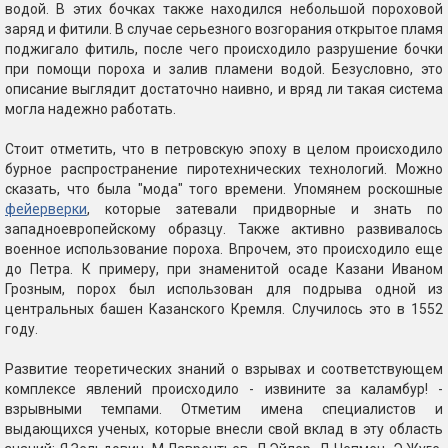
водой. В этих бочках также находился небольшой пороховой
заряд и фитили. В случае серьезного возгорания открытое пламя
поджигало фитиль, после чего происходило разрушение бочки
при помощи пороха и залив пламени водой. Безусловно, это
описание выглядит достаточно наивно, и вряд ли такая система
могла надежно работать.
Стоит отметить, что в петровскую эпоху в целом происходило
бурное распространение пиротехнических технологий. Можно
сказать, что была "мода" того времени. Упомянем роскошные
фейерверки
, которые затевали придворные и знать по
западноевропейскому образцу. Также активно развивалось
военное использование пороха. Впрочем, это происходило еще
до Петра. К примеру, при знаменитой осаде Казани Иваном
Грозным, порох был использован для подрыва одной из
центральных башен Казанского Кремля. Случилось это в 1552
году.
Развитие теоретических знаний о взрывах и соответствующем
комплексе явлений происходило - извините за каламбур! -
взрывными темпами. Отметим имена специалистов и
выдающихся ученых, которые внесли свой вклад в эту область