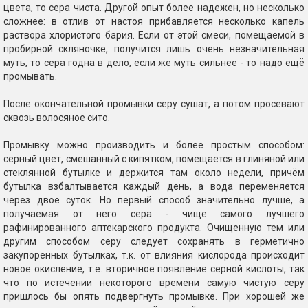
цвета, то сера чиста. Другой опыт более надежен, но несколько
сложнее: в отлив от настоя прибавляется несколько капель
раствора хлористого бария. Если от этой смеси, помещаемой в
пробирной скляночке, получится лишь очень незначительная
муть, то сера годна в дело, если же муть сильнее - то надо ещё
промывать.
После окончательной промывки серу сушат, а потом просевают
сквозь волосяное сито.
Промывку можно производить и более простым способом:
серный цвет, смешанный с кипятком, помещается в глиняной или
стеклянной бутылке и держится там около недели, причём
бутылка взбалтывается каждый день, а вода переменяется
через двое суток. Но первый способ значительно лучше, а
получаемая от него сера - чище самого лучшего
рафинированного аптекарского продукта. Очищенную тем или
другим способом серу следует сохранять в герметично
закупоренных бутылках, т.к. от влияния кислорода происходит
новое окисление, т.е. вторичное появление серной кислоты, так
что по истечении некоторого времени самую чистую серу
пришлось бы опять подвергнуть промывке. При хорошей же