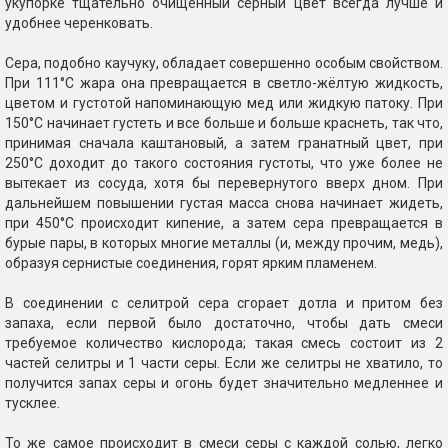
укупорке тщательно очищенный серный цвет всегда лучше и
удобнее черенковать.
Сера, подобно каучуку, обладает совершенно особым свойством.
При 111°С жара она превращается в светло-жёлтую жидкость,
цветом и густотой напоминающую мед или жидкую патоку. При
150°С начинает густеть и все больше и больше краснеть, так что,
принимая сначала каштановый, а затем гранатный цвет, при
250°С доходит до такого состояния густоты, что уже более не
вытекает из сосуда, хотя бы перевернутого вверх дном. При
дальнейшем повышении густая масса снова начинает жидеть,
при 450°С происходит кипение, а затем сера превращается в
бурые пары, в которых многие металлы (и, между прочим, медь),
образуя сернистые соединения, горят ярким пламенем.
В соединении с селитрой сера сгорает дотла и притом без
запаха, если первой было достаточно, чтобы дать смеси
требуемое количество кислорода; такая смесь состоит из 2
частей селитры и 1 части серы. Если же селитры не хватило, то
получится запах серы и огонь будет значительно медленнее и
тусклее.
То же самое происходит в смеси серы с каждой солью, легко