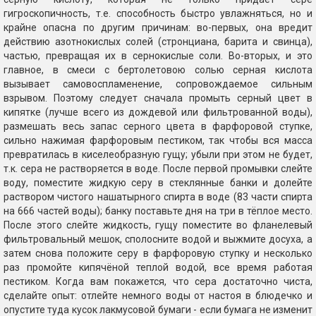
гигроскопичность, т.е. способность быстро увлажняться, но и
крайне опасна по другим причинам: во-первых, она вредит
действию азотнокислых солей (стронциана, барита и свинца),
частью, превращая их в сернокислые соли. Во-вторых, и это
главное, в смеси с бертолетовою солью серная кислота
вызывает самовоспламенение, сопровождаемое сильным
взрывом. Поэтому следует сначала промыть серный цвет в
кипятке (лучше всего из дождевой или фильтрованной воды),
размешать весь запас серного цвета в фарфоровой ступке,
сильно нажимая фарфоровым пестиком, так чтобы вся масса
превратилась в киселеобразную гущу; убыли при этом не будет,
т.к. сера не растворяется в воде. После первой промывки слейте
воду, поместите жидкую серу в стеклянные банки и долейте
раствором чистого нашатырного спирта в воде (83 части спирта
на 666 частей воды); банку поставьте дня на три в тёплое место.
После этого слейте жидкость, гущу поместите во фланелевый
фильтровальный мешок, сполосните водой и выжмите досуха, а
затем снова положите серу в фарфоровую ступку и несколько
раз промойте кипячёной теплой водой, все время работая
пестиком. Когда вам покажется, что сера достаточно чиста,
сделайте опыт: отлейте немного воды от настоя в блюдечко и
опустите туда кусок лакмусовой бумаги - если бумага не изменит