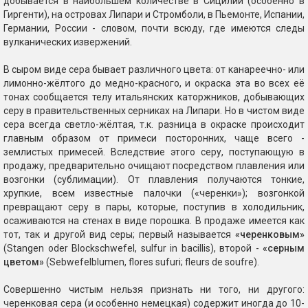
добывается в наибольшем количестве в Сицилии (особенно в
Гиргенти), на островах Липари и Стромболи, в Пьемонте, Испании,
Германии, России - словом, почти всюду, где имеются следы
вулканических извержений.
В сыром виде сера бывает различного цвета: от канареечно- или
лимонно-жёлтого до медно-красного, и окраска эта во всех её
тонах сообщается телу итальянских каторжников, добывающих
серу в правительственных серниках на Липари. Но в чистом виде
сера всегда светло-жёлтая, т.к. разница в окраске происходит
главным образом от примеси посторонних, чаще всего -
землистых примесей. Вследствие этого серу, поступающую в
продажу, предварительно очищают посредством плавления или
возгонки (сублимации). От плавления получаются тонкие,
хрупкие, всем известные палочки («черенки»); возгонкой
превращают серу в пары, которые, поступив в холодильник,
осаживаются на стенах в виде порошка. В продаже имеется как
тот, так и другой вид серы; первый называется
«черенковым»
(Stangen oder Blockschwefel, sulfur in bacillis), второй -
«серным
цветом»
(Sebwefelblumen, flores sufuri; fleurs de soufre).
Совершенно чистым нельзя признать ни того, ни другого:
черенковая сера (и особенно немецкая) содержит иногда до 10-