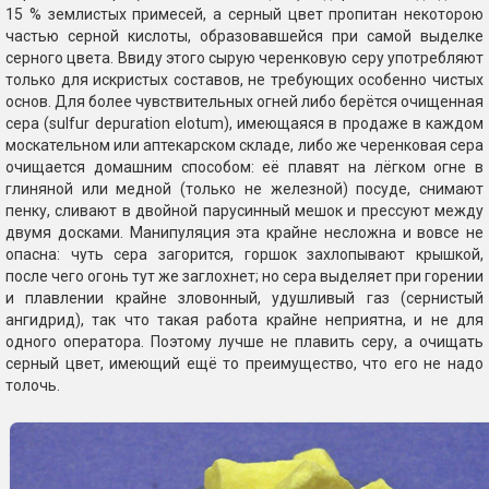
15 % землистых примесей, а серный цвет пропитан некоторою
частью серной кислоты, образовавшейся при самой выделке
серного цвета. Ввиду этого сырую черенковую серу употребляют
только для искристых составов, не требующих особенно чистых
основ. Для более чувствительных огней либо берётся очищенная
сера (sulfur depuration elotum), имеющаяся в продаже в каждом
москательном или аптекарском складе, либо же черенковая сера
очищается домашним способом: её плавят на лёгком огне в
глиняной или медной (только не железной) посуде, снимают
пенку, сливают в двойной парусинный мешок и прессуют между
двумя досками. Манипуляция эта крайне несложна и вовсе не
опасна: чуть сера загорится, горшок захлопывают крышкой,
после чего огонь тут же заглохнет; но сера выделяет при горении
и плавлении крайне зловонный, удушливый газ (сернистый
ангидрид), так что такая работа крайне неприятна, и не для
одного оператора. Поэтому лучше не плавить серу, а очищать
серный цвет, имеющий ещё то преимущество, что его не надо
толочь.