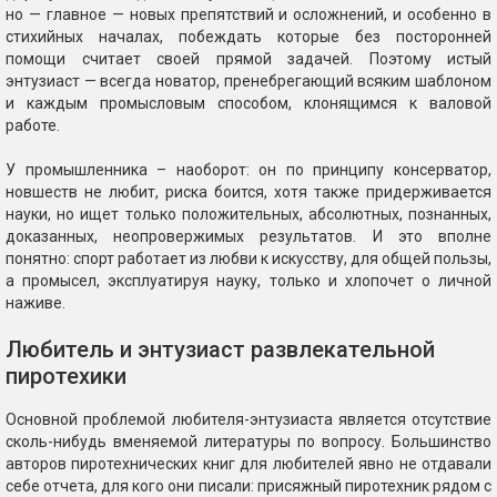
но — главное — новых препятствий и осложнений, и особенно в
стихийных началах, побеждать которые без посторонней
помощи считает своей прямой задачей. Поэтому истый
энтузиаст — всегда новатор, пренебрегающий всяким шаблоном
и каждым промысловым способом, клонящимся к валовой
работе.
У промышленника – наоборот: он по принципу консерватор,
новшеств не любит, риска боится, хотя также придерживается
науки, но ищет только положительных, абсолютных, познанных,
доказанных, неопровержимых результатов. И это вполне
понятно: спорт работает из любви к искусству, для общей пользы,
а промысел, эксплуатируя науку, только и хлопочет о личной
наживе.
Любитель и энтузиаст развлекательной
пиротехики
Основной проблемой любителя-энтузиаста является отсутствие
сколь-нибудь вменяемой литературы по вопросу. Большинство
авторов пиротехнических книг для любителей явно не отдавали
себе отчета, для кого они писали: присяжный пиротехник рядом с