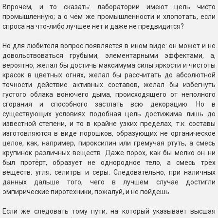
Впрочем, и то сказать: лаборатории имеют цель чисто
промышленную; а о чём же промышленности и хлопотать, если
спроса на что-либо лучшее нет и даже не предвидится?
Но для любителя вопрос появляется в ином виде: он может и не
довольствоваться грубыми, элементарными эффектами, а,
вероятно, желал бы достичь максимума силы яркости и чистоты
красок в цветных огнях, желал бы рассчитать до абсолютной
точности действие активных составов, желал бы избегнуть
густого облака вонючего дыма, происходящего от неполного
сгорания и способного застлать всю декорацию. Но в
существующих условиях подобная цель достижима лишь до
известной степени, и то в крайне узких пределах, т.к. составы
изготовляются в виде порошков, образующих не органическое
целое, как, например, пироксилин или гремучая ртуть, а смесь
крупинок различных веществ. Даже порох, как бы мелко он ни
был протёрт, образует не однородное тело, а смесь трёх
веществ: угля, селитры и серы. Следовательно, при наличных
данных дальше того, чего в лучшем случае достигли
эмпирические пиротехники, пожалуй, и не пойдешь.
Если же следовать тому пути, на который указывает высшая