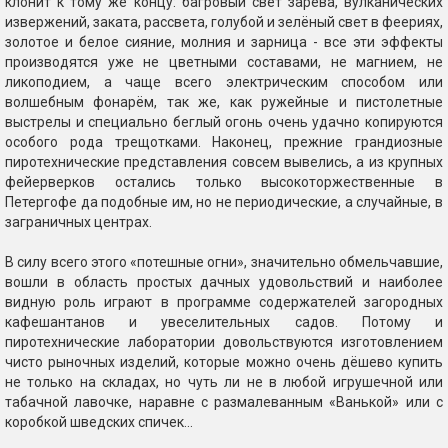
клонит к тому же концу: багровый свет зарева, вулканических
извержений, заката, рассвета, голубой и зелёный свет в феериях,
золотое и белое сияние, молния и зарница - все эти эффекты
производятся уже не цветными составами, не магнием, не
ликоподием, а чаще всего электрическим способом или
волшебным фонарём, так же, как ружейные и пистолетные
выстрелы и специально беглый огонь очень удачно копируются
особого рода трещотками. Наконец, прежние грандиозные
пиротехнические представления совсем вывелись, а из крупных
фейерверков остались только высокоторжественные в
Петергофе да подобные им, но не периодические, а случайные, в
заграничных центрах.
В силу всего этого «потешные огни», значительно обмельчавшие,
вошли в область простых дачных удовольствий и наиболее
видную роль играют в программе содержателей загородных
кафешантанов и увеселительных садов. Потому и
пиротехнические лаборатории довольствуются изготовлением
чисто рыночных изделий, которые можно очень дёшево купить
не только на складах, но чуть ли не в любой игрушечной или
табачной лавочке, наравне с размалеванным «Ванькой» или с
коробкой шведских спичек...