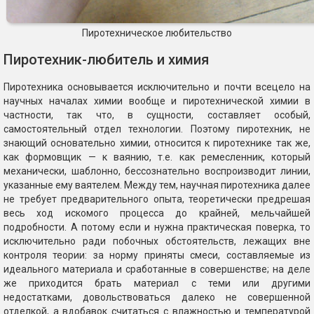
Пиротехническое любительство
Пиротехник-любитель и химия
Пиротехника основывается исключительно и почти всецело на
научных началах химии вообще и пиротехнической химии в
частности, так что, в сущности, составляет особый,
самостоятельный отдел технологии. Поэтому пиротехник, не
знающий основательно химии, относится к пиротехнике так же,
как формовщик — к ваянию, т.е. как ремесленник, который
механически, шаблонно, бессознательно воспроизводит линии,
указанные ему ваятелем. Между тем, научная пиротехника далее
не требует предварительного опыта, теоретически предрешая
весь ход искомого процесса до крайней, мельчайшей
подробности. А потому если и нужна практическая поверка, то
исключительно ради побочных обстоятельств, лежащих вне
контроля теории: за норму приняты смеси, составляемые из
идеального материала и сработанные в совершенстве; на деле
же приходится брать материал с теми или другими
недостатками, довольствоваться далеко не совершенной
отделкой, а вдобавок считаться с влажностью и температурой