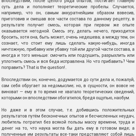
впоследствии, после целого ряда опытов, постигает главную
суть дела и пополняет теоретические пробелы. Случается,
например, что он, самым аккуратнейшим образом взвесив,
приготовив и смешав все части состава по данному рецепту, в
результате получит смесь, которая при первом же опыте
оказывается негодной. Смесь эту, делать нечего, приходится
бросить, хотя она, быть может, очень недешева; а между тем, он
сознает, что стоит ему лишь сделать какую-нибудь, иногда
ничтожную, прибавку или убавку той или другой части состава, а
иногда и того меньше: смочить или подсушить, разрыхлить или
уплотнить смесь и вся беда исправлена. Но что прибавить? Чем
поправить? That is the question!..
Впоследствии он, конечно, додумается до сути дела и, пожалуй,
сам себя обругает за недомыслие; но, в сущности, он вовсе не
виноват — ему в то время не хватало теоретических сведений,
которыми он впоследствии обогатился, бредя ощупью, наобум.
Но даже и в этом случае, т.е. добившись положительных
результатов путём бесконечных опытов и бесчисленных неудач,
любитель потратил без всякой пользы массу времени, труда и
денег на то, что наука могла бы дать ему в готовом виде; а
полученные им результаты все-таки представляют собой лишь