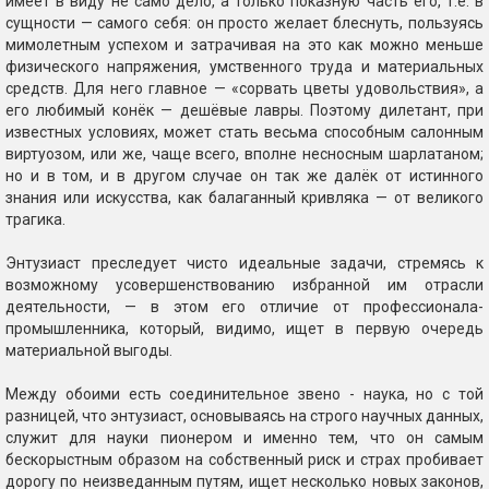
имеет в виду не само дело, а только показную часть его, т.е. в
сущности — самого себя: он просто желает блеснуть, пользуясь
мимолетным успехом и затрачивая на это как можно меньше
физического напряжения, умственного труда и материальных
средств. Для него главное — «сорвать цветы удовольствия», а
его любимый конёк — дешёвые лавры. Поэтому дилетант, при
известных условиях, может стать весьма способным салонным
виртуозом, или же, чаще всего, вполне несносным шарлатаном;
но и в том, и в другом случае он так же далёк от истинного
знания или искусства, как балаганный кривляка — от великого
трагика.
Энтузиаст преследует чисто идеальные задачи, стремясь к
возможному усовершенствованию избранной им отрасли
деятельности, — в этом его отличие от профессионала-
промышленника, который, видимо, ищет в первую очередь
материальной выгоды.
Между обоими есть соединительное звено - наука, но с той
разницей, что энтузиаст, основываясь на строго научных данных,
служит для науки пионером и именно тем, что он самым
бескорыстным образом на собственный риск и страх пробивает
дорогу по неизведанным путям, ищет несколько новых законов,