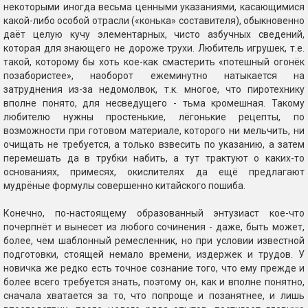
некоторыми иногда весьма ценными указаниями, касающимися
какой-либо особой отрасли («конька» составителя), обыкновенно
даёт целую кучу элементарных, чисто азбучных сведений,
которая для знающего не дороже трухи. Любитель игрушек, т.е.
такой, которому бы хоть кое-как смастерить «потешный огонёк
позабористее», наоборот ежеминутно натыкается на
затруднения из-за недомолвок, т.к. многое, что пиротехнику
вполне понято, для несведущего - тьма кромешная. Такому
любителю нужны простенькие, лёгонькие рецепты, по
возможности при готовом материале, которого ни мельчить, ни
очищать не требуется, а только взвесить по указанию, а затем
перемешать да в трубки набить, а тут трактуют о каких-то
основаниях, примесях, окислителях да ещё предлагают
мудрёные формулы совершенно китайского пошиба.
Конечно, по-настоящему образованный энтузиаст кое-что
почерпнёт и вынесет из любого сочинения - даже, быть может,
более, чем шаблонный ремесленник, но при условии известной
подготовки, стоящей немало времени, издержек и трудов. У
новичка же редко есть точное сознание того, что ему прежде и
более всего требуется знать, поэтому он, как и вполне понятно,
сначала хватается за то, что попроще и позанятнее, и лишь